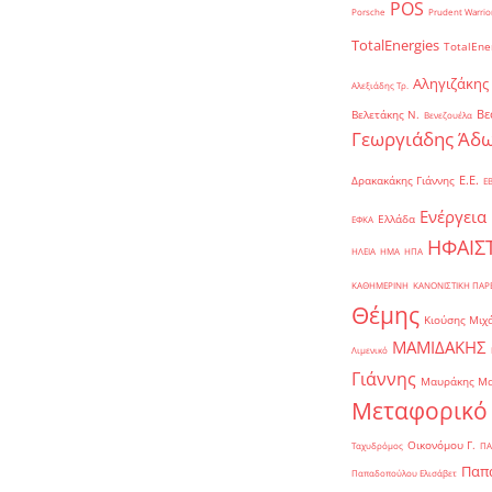
POS
Porsche
Prudent Warrio
TotalEnergies
TotalEne
Αληγιζάκης
Αλεξιάδης Τρ.
Βε
Βελετάκης Ν.
Βενεζουέλα
Γεωργιάδης Άδω
Ε.Ε.
Δρακακάκης Γιάννης
Ε
Ενέργεια
Ελλάδα
ΕΦΚΑ
ΗΦΑΙΣ
ΗΛΕΙΑ
ΗΜΑ
ΗΠΑ
ΚΑΘΗΜΕΡΙΝΗ
ΚΑΝΟΝΙΣΤΙΚΗ ΠΑ
Θέμης
Κιούσης Μιχ
ΜΑΜΙΔΑΚΗΣ
Λιμενικό
Γιάννης
Μαυράκης Μ
Μεταφορικό
Οικονόμου Γ.
Ταχυδρόμος
ΠΑ
Παπα
Παπαδοπούλου Ελισάβετ