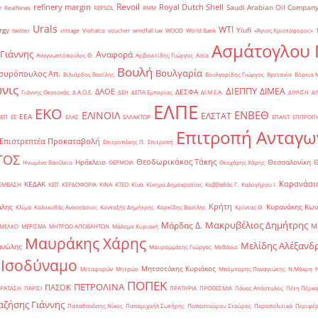
Revoil
refinery margin
Royal Dutch Shell
Saudi Arabian Oil Compan
r
RealNews
REPSOL
RMM
Urals
WTI
rgy
Yiufi
twitter
vintage
Viohalco
voucher
windfall tax
WOOD
World Bank
«Άγιος Χριστόφορος»
΄
Ασμάτογλου 
 Γιάννης
Αναφορά
Αναγνωστόπουλος Θ.
Αρβανιτίδης Γιώργος
Ασία
Βουλή
Βουλγαρία
συρόπουλος Απ.
Βιλιάρδος Βασίλης
Βουλγαρίδης Γιώργος
Βρετανία
Βόρεια 
νις
ΔΙΕΠΠΥ
ΔΙΜΕΑ
ΔΑΟΕ
ΔΕΣΦΑ
Γιάννης Θεοτοκάς
Δ.Α.Ο.Ε.
ΔΕΗ
ΔΕΠΑ Εμπορίας
ΔΙ.Μ.Ε.Α.
ΔΙΥΛΙΣΗ
ΔΙ
ΕΛΠΕ
ΕΚΟ
ΕΝΒΕΘ
ΕΛΙΝΟΙΛ
ΕΛΣΤΑΤ
ΕΕΑ
ΒΕΠ
ΕΕ
ΕΛΑΣ
ΕΛΛΑΚΤΩΡ
ΕΠΑΝΤ
ΕΠΙΤΡΟΠ
Επιτροπή Ανταγω
Επιστρεπτέα Προκαταβολή
Επιτροπάκης Π.
Επιτροπή
ΤΟΣ
Θεοδωρικάκος Τάκης
Ηράκλειο
Θεσσαλονίκη
Ηνωμένο Βασίλειο
ΘΕΡΜΟΙΛ
Θεοχάρης Χάρης
Καρανάσιο
ΚΕΔΑΚ
ΡΕΜΒΑΣΗ
ΚΕΠ
ΚΕΡΔΟΦΟΡΙΑ
ΚΙΝΑ
ΚΤΕΟ
Κίνα
Κίνημα Δημοκρατίας
Καββαθάς Γ.
Καλογήρου Ι.
Κρήτη
άλης
Κυρανάκης Κων
Κλίμα
Κολοκυθάς Αναστάσιος
Κονταξής Δημήτρης
Κορκίδης Βασίλης
Κρίντας Θ.
Μακρυβέλιος Δημήτρης
Μάρδας Δ.
Μ
ΜΕΛΚΟ
ΜΕΡΙΣΜΑ
ΜΗΤΡΩΟ ΑΠΟΒΛΗΤΩΝ
Μάλαμα Κυριακή
Μαυράκης Χάρης
Μελίδης Αλέξανδ
ανώλης
Μαυρομμάτης Γιώργος
Μεθάνιο
 Ισοδύναμο
Μητσοτάκης Κυριάκος
Μεταφορών
Μητρώο
Μπόμπορης Παναγιώτης
Ν.Μάκρη
ΠΟΠΕΚ
ΠΕΤΡΟΛΙΝΑ
ΠΑΣΟΚ
ΡΑΤΑΣΗ
ΠΑΡΙΣΙ
ΠΡΑΤΗΡΙΑ
ΠΡΟΘΕΣΜΙΑ
Πάνας Απόστολος
Πέτη Πέρκα
ζήσης Γιάννης
Παπαθανάσης Νίκος
Παπαμιχαήλ Σωτήρης
Παπασταύρου Σταύρος
Παραπολιτικά
Περιφέρ