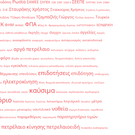
Ρωσία
ΣΕΕΠΕ
Ροδόπη
ΣΑΜΕΕ
ΣΑΠΕΚ
ΣΕΒ
ΣΕΒΤ
ΣΕΔΕ ΙΙ
ΣΕΥΠΥΚΕ
ΣΚΑΙ
ΣΜΕΑ
Σταυράκης Χρήστος
Σταϊκούρας Χρήστος
ΣτΕ
Θ.
Στράτος Σιμόπουλος
Τζαμπαζλής Γιώργος
Τουρκία
λυξένη
Τζάκρη Θεοδώρα
Τζιόλας Χρήστος
ΦΠΑ
ΕΚ
ΦΗΜ
ΧΟΝΔΡΙΚΗ
ΦΗΜΑΣ
Φίλης Ν.
Φραγκογιάννης Κώστας
ΧΑΡΤΟΓΡΑΦΗΣΗ
αγγελίες
έκρηξη
έλεγχοι
δεια
έκθεση αποβλήτων
έλεγχο
έρευνα
έσοδα
αγορές
ανασφάλιστα
ανταγωνισμός
ανταποδοτικά
ακαλύψεις
αναφορές
αναψυκτήρια
αργό πετρέλαιο
αργία
αργό
αστυνομία
ατύχημα
αυξήσεις
αυξημένα
οφόρο
βόμβα
γειτονικές χώρες
γεωτρήσεις
δειγματοληψίες
δελτίο αποστολής
εγκύκλιος
ση
δώρα
ειδικούς φόρους κατανάλωσης
ειδικός φόρος κατανάλωσης
επιδοτήσεις
επιδότηση
 θέρμανσης
επενδύσεις
επιθεώρηση
ηλεκτροκίνηση
μα
θέση
θερμική καταπόνηση
ιδιωτικά πρατήρια
ισοζύγιο
καύσιμα
σίμων
καυσόξυλα
καύσι
καύσωνας
κερδοσκοπία
κερδοφορία
όριο
μέτρα
λογισμικό
ληστεία
λιπαντήρια
ληστείες
λιγνίτης
λουκέτο
νοθεία
ναυτιλιακό
μπαταρίες
κια
μπαταρία
νομιμη διακίνηση
νομοθεσία
παρατηρητήριο τιμών
παραμεθόριος
βατικότητατα
παραπομπή
πετρέλαιο κίνησης
πετρελαιοειδή
πινακίδες κυκλοφορίας