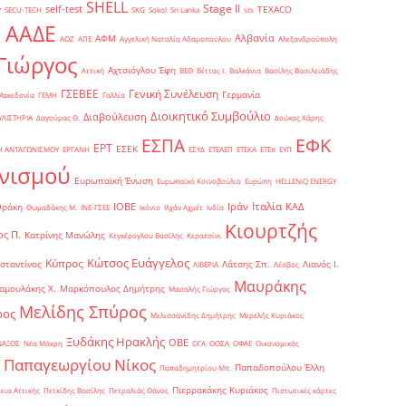
SHELL
Stage II
self-test
y
TEXACO
SECU-TECH
SKG
Sokol
Sri Lanka
sts
ΑΑΔΕ
Αλβανία
ΑΦΜ
1
ΑΟΖ
ΑΠΕ
Αγγελική Ναταλία Αδαμοπούλου
Αλεξανδρούπολη
Γιώργος
Αχτσιόγλου Έφη
Αττική
ΒΕΘ
Βέττας Ι.
Βαλκάνια
Βασίλης Βασιλειάδης
Γενική Συνέλευση
ΓΣΕΒΕΕ
Γερμανία
Μακεδονία
ΓΕΜΗ
Γαλλία
Διοικητικό Συμβούλιο
Διαβούλευση
ΥΛΙΣΤΗΡΙΑ
Δαγούμας Θ.
Δούκας Χάρης
ΕΦΚ
ΕΣΠΑ
ΕΡΤ
ΕΣΕΚ
Η ΑΝΤΑΓΩΝΙΣΜΟΥ
ΕΡΓΑΝΗ
ΕΣΥΔ
ΕΤΕΑΕΠ
ΕΤΕΚΑ
ΕΤΕπ
ΕΥΠ
νισμού
Ευρωπαϊκή Ένωση
Ευρωπαϊκό Κοινοβούλιο
Ευρώπη
ΗELLENiQ ENERGY
Ιταλία
ΙΟΒΕ
Ιράν
ΚΑΔ
Θράκη
Θωμαδάκης Μ.
ΙΝΕ-ΓΣΕΕ
Ικόνιο
Ιλχάν Αχμέτ
Ινδία
Κιουρτζής
ς Π.
Κατρίνης Μανώλης
Κεγκέρογλου Βασίλης
Κερατσίνι
Κώτσος Ευάγγελος
Κύπρος
σταντίνος
Λάτσης Σπ.
Λιανός Ι.
ΛΙΒΕΡΙΑ
Λέσβος
Μαυράκης
αμουλάκης Χ.
Μαρκόπουλος Δημήτρης
Μασαλής Γιώργος
Μελίδης Σπύρος
ρος
Μελισσανίδης Δημήτρης
Μερελής Κυριάκος
Ξυδάκης Ηρακλής
ΟΒΕ
ΝΑΞΟΣ
Νέα Μάκρη
ΟΓΑ
ΟΟΣΑ
ΟΦΑΕ
Οικονομικός
Παπαγεωργίου Νίκος
Παπαδοπούλου Έλλη
Παπαδημητρίου Μπ.
Πιερρακάκης Κυριάκος
εια Αττικής
Πετκίδης Βασίλης
Πετραλιάς Θάνος
Πιστωτικές κάρτες