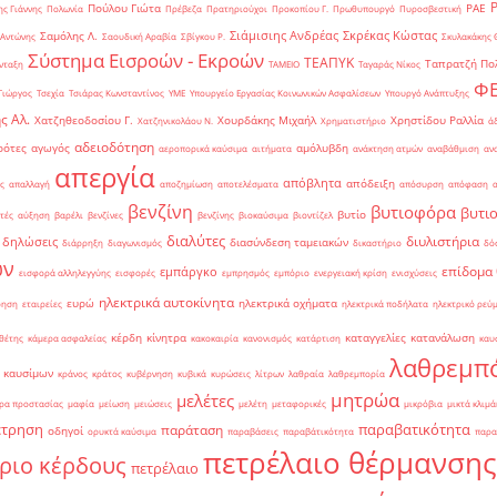
Πούλου Γιώτα
ΡΑΕ
ς Γιάννης
Πολωνία
Πρέβεζα
Πρατηριούχοι
Προκοπίου Γ.
Πρωθυπουργό
Πυροσβεστική
Σιάμισιης Ανδρέας
Σκρέκας Κώστας
Σαμόλης Λ.
 Αντώνης
Σαουδική Αραβία
Σβίγκου Ρ.
Σκυλακάκης 
Σύστημα Εισροών - Εκροών
ΤΕΑΠΥΚ
Ταπρατζή Πο
νταξη
ΤΑΜΕΙΟ
Ταγαράς Νίκος
Φ
Γιώργος
Τσεχία
Τσιάρας Κωνσταντίνος
ΥΜΕ
Υπουργείο Εργασίας Κοινωνικών Ασφαλίσεων
Υπουργό Ανάπτυξης
ς Αλ.
Χατζηθεοδοσίου Γ.
Χουρδάκης Μιχαήλ
Χρηστίδου Ραλλία
Χατζηνικολάου Ν.
Χρηματιστήριο
ά
αδειοδότηση
ρότες
αγωγός
αμόλυβδη
αεροπορικά καύσιμα
αιτήματα
ανάκτηση ατμών
αναβάθμιση
αν
απεργία
απόβλητα
απόδειξη
ς
απαλλαγή
αποζημίωση
αποτελέσματα
απόσυρση
απόφαση
βενζίνη
βυτιοφόρα
βυτι
βυτίο
τές
αύξηση
βαρέλι
βενζίνες
βενζίνης
βιοκαύσιμα
βιοντίζελ
διαλύτες
διυλιστήρια
δηλώσεις
διασύνδεση ταμειακών
διάρρηξη
διαγωνισμός
δικαστήριο
δό
ών
επίδομα
εμπάργκο
εισφορά αλληλεγγύης
εισφορές
εμπρησμός
εμπόριο
ενεργειακή κρίση
ενισχύσεις
ηλεκτρικά αυτοκίνητα
ευρώ
ηλεκτρικά οχήματα
ρηση
εταιρείες
ηλεκτρικά ποδήλατα
ηλεκτρικό ρεύ
κέρδη
κίνητρα
καταγγελίες
κατανάλωση
θέτης
κάμερα ασφαλείας
κακοκαιρία
κανονισμός
κατάρτιση
καυ
λαθρεμπ
 καυσίμων
κράνος
κράτος
κυβέρνηση
κυβικά
κυρώσεις
λίτρων
λαθραία
λαθρεμπορία
μητρώα
μελέτες
ρα προστασίας
μαφία
μείωση
μειώσεις
μελέτη
μεταφορικές
μικρόβια
μικτά κλιμά
έτρηση
παραβατικότητα
παράταση
οδηγοί
ορυκτά καύσιμα
παραβάσεις
παραβάτικότητα
παρα
πετρέλαιο θέρμανσης
ριο κέρδους
πετρέλαιο