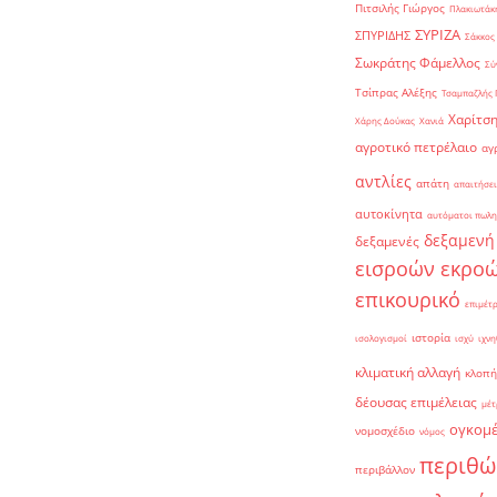
Πιτσιλής Γιώργος
Πλακιωτάκη
ΣΥΡΙΖΑ
ΣΠΥΡΙΔΗΣ
Σάκκος
Σωκράτης Φάμελλος
Σύ
Τσίπρας Αλέξης
Τσαμπαζλής 
Χαρίτση
Χάρης Δούκας
Χανιά
αγροτικό πετρέλαιο
αγ
αντλίες
απάτη
απαιτήσει
αυτοκίνητα
αυτόματοι πωλη
δεξαμενή
δεξαμενές
εισροών εκρο
επικουρικό
επιμέτ
ιστορία
ισολογισμοί
ισχύ
ιχνη
κλιματική αλλαγή
κλοπή
δέουσας επιμέλειας
μέτ
ογκομ
νομοσχέδιο
νόμος
περιθώ
περιβάλλον