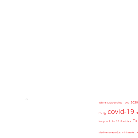
2030
'άδεια κυκλοφορίας
1202
covid-19
c
Energy
Fu
Κύπρου
fit for 55
FuelMate
Mediterranean Gas
mini market