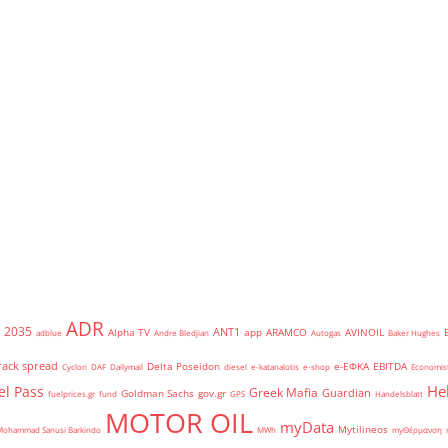
ADR
2035
ANT1
Alpha TV
app
ARAMCO
AVINOIL
adblue
Andre Bledjian
Autogas
Baker Hughes
rack spread
Delta Poseidon
e-ΕΦΚΑ
EBITDA
Cyclon
DAF
Dailymail
diesel
e-katanalotis
e-shop
Economis
He
el Pass
Greek Mafia
Guardian
Goldman Sachs
gov.gr
fuelprices.gr
fund
GPS
Handelsblatt
MOTOR OIL
myData
Mytilineos
Mohammad Sanusi Barkindo
MWh
myΘέρμανση