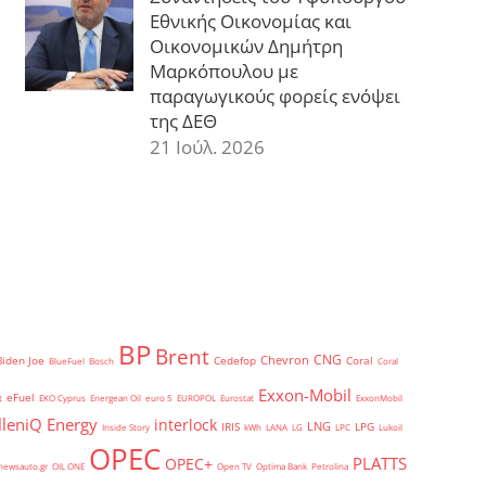
Εθνικής Οικονομίας και
Οικονομικών Δημήτρη
Μαρκόπουλου με
παραγωγικούς φορείς ενόψει
της ΔΕΘ
21 Ιούλ. 2026
BP
Brent
CNG
Chevron
Biden Joe
Cedefop
Coral
BlueFuel
Bosch
Coral
Exxon-Mobil
eFuel
t
EKO Cyprus
Energean Oil
euro 5
EUROPOL
Eurostat
ExxonMobil
lleniQ Energy
interlock
LNG
IRIS
LPG
Inside Story
kWh
LANA
LG
LPC
Lukoil
OPEC
PLATTS
OPEC+
newsauto.gr
OIL ONE
Open TV
Optima Bank
Petrolina