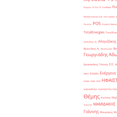
Energy
Fu
Κύπρου
fit for 55
FuelMate
Mediterranean Gas
mini market
POS
Porsche
Prudent Warrio
TotalEnergies
TotalEne
Αληγιζάκης
Αλεξιάδης Τρ.
Βε
Βελετάκης Ν.
Βενεζουέλα
Γεωργιάδης Άδω
Ε.Ε.
Δρακακάκης Γιάννης
Ε
Ενέργεια
Ελλάδα
ΕΦΚΑ
ΗΦΑΙΣ
ΗΛΕΙΑ
ΗΜΑ
ΗΠΑ
ΚΑΘΗΜΕΡΙΝΗ
ΚΑΝΟΝΙΣΤΙΚΗ ΠΑ
Θέμης
Κιούσης Μιχ
ΜΑΜΙΔΑΚΗΣ
Λιμενικό
Γιάννης
Μαυράκης Μ