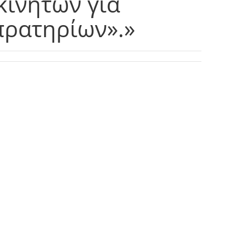
κινήτων για
πρατηρίων».»