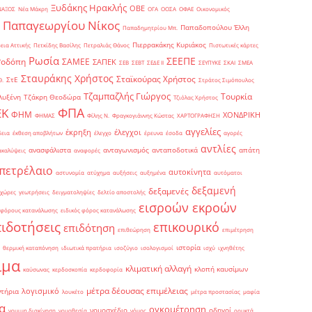
Ξυδάκης Ηρακλής
ΟΒΕ
ΝΑΞΟΣ
Νέα Μάκρη
ΟΓΑ
ΟΟΣΑ
ΟΦΑΕ
Οικονομικός
Παπαγεωργίου Νίκος
Παπαδοπούλου Έλλη
Παπαδημητρίου Μπ.
Πιερρακάκης Κυριάκος
εια Αττικής
Πετκίδης Βασίλης
Πετραλιάς Θάνος
Πιστωτικές κάρτες
Ρωσία
ΣΕΕΠΕ
Ροδόπη
ΣΑΜΕΕ
ΣΑΠΕΚ
ΣΕΒ
ΣΕΒΤ
ΣΕΔΕ ΙΙ
ΣΕΥΠΥΚΕ
ΣΚΑΙ
ΣΜΕΑ
Σταυράκης Χρήστος
Σταϊκούρας Χρήστος
ΣτΕ
Θ.
Στράτος Σιμόπουλος
Τζαμπαζλής Γιώργος
Τουρκία
λυξένη
Τζάκρη Θεοδώρα
Τζιόλας Χρήστος
ΦΠΑ
ΕΚ
ΦΗΜ
ΧΟΝΔΡΙΚΗ
ΦΗΜΑΣ
Φίλης Ν.
Φραγκογιάννης Κώστας
ΧΑΡΤΟΓΡΑΦΗΣΗ
αγγελίες
έκρηξη
έλεγχοι
δεια
έκθεση αποβλήτων
έλεγχο
έρευνα
έσοδα
αγορές
αντλίες
ανασφάλιστα
ανταγωνισμός
ανταποδοτικά
απάτη
ακαλύψεις
αναφορές
πετρέλαιο
αυτοκίνητα
αστυνομία
ατύχημα
αυξήσεις
αυξημένα
αυτόματοι
δεξαμενή
δεξαμενές
 χώρες
γεωτρήσεις
δειγματοληψίες
δελτίο αποστολής
εισροών εκροών
 φόρους κατανάλωσης
ειδικός φόρος κατανάλωσης
πιδοτήσεις
επικουρικό
επιδότηση
επιθεώρηση
επιμέτρηση
ιστορία
θερμική καταπόνηση
ιδιωτικά πρατήρια
ισοζύγιο
ισολογισμοί
ισχύ
ιχνηθέτης
ιμα
κλιματική αλλαγή
κλοπή καυσίμων
καύσωνας
κερδοσκοπία
κερδοφορία
μέτρα δέουσας επιμέλειας
λογισμικό
ντήρια
λουκέτο
μέτρα προστασίας
μαφία
α
ογκομέτρηση
νομοσχέδιο
οδηγοί
νομιμη διακίνηση
νομοθεσία
νόμος
ορυκτά