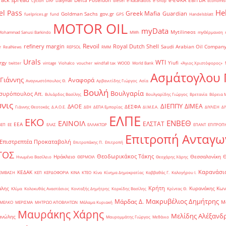
Delta Poseidon
e-ΕΦΚΑ
EBITDA
Cyclon
DAF
Dailymail
diesel
e-katanalotis
e-shop
Economis
He
el Pass
Greek Mafia
Guardian
Goldman Sachs
gov.gr
fuelprices.gr
fund
GPS
Handelsblatt
MOTOR OIL
myData
Mytilineos
Mohammad Sanusi Barkindo
MWh
myΘέρμανση
Revoil
refinery margin
Royal Dutch Shell
Saudi Arabian Oil Compan
r
RealNews
REPSOL
RMM
Urals
WTI
rgy
Yiufi
twitter
vintage
Viohalco
voucher
windfall tax
WOOD
World Bank
«Άγιος Χριστόφορος»
΄
Ασμάτογλου 
 Γιάννης
Αναφορά
Αναγνωστόπουλος Θ.
Αρβανιτίδης Γιώργος
Ασία
Βουλή
Βουλγαρία
συρόπουλος Απ.
Βιλιάρδος Βασίλης
Βουλγαρίδης Γιώργος
Βρετανία
Βόρεια 
νις
ΔΙΕΠΠΥ
ΔΙΜΕΑ
ΔΑΟΕ
ΔΕΣΦΑ
Γιάννης Θεοτοκάς
Δ.Α.Ο.Ε.
ΔΕΗ
ΔΕΠΑ Εμπορίας
ΔΙ.Μ.Ε.Α.
ΔΙΥΛΙΣΗ
ΔΙ
ΕΛΠΕ
ΕΚΟ
ΕΝΒΕΘ
ΕΛΙΝΟΙΛ
ΕΛΣΤΑΤ
ΕΕΑ
ΒΕΠ
ΕΕ
ΕΛΑΣ
ΕΛΛΑΚΤΩΡ
ΕΠΑΝΤ
ΕΠΙΤΡΟΠ
Επιτροπή Ανταγω
Επιστρεπτέα Προκαταβολή
Επιτροπάκης Π.
Επιτροπή
ΤΟΣ
Θεοδωρικάκος Τάκης
Ηράκλειο
Θεσσαλονίκη
Ηνωμένο Βασίλειο
ΘΕΡΜΟΙΛ
Θεοχάρης Χάρης
Καρανάσιο
ΚΕΔΑΚ
ΡΕΜΒΑΣΗ
ΚΕΠ
ΚΕΡΔΟΦΟΡΙΑ
ΚΙΝΑ
ΚΤΕΟ
Κίνα
Κίνημα Δημοκρατίας
Καββαθάς Γ.
Καλογήρου Ι.
Κρήτη
άλης
Κυρανάκης Κων
Κλίμα
Κολοκυθάς Αναστάσιος
Κονταξής Δημήτρης
Κορκίδης Βασίλης
Κρίντας Θ.
Μακρυβέλιος Δημήτρης
Μάρδας Δ.
Μ
ΜΕΛΚΟ
ΜΕΡΙΣΜΑ
ΜΗΤΡΩΟ ΑΠΟΒΛΗΤΩΝ
Μάλαμα Κυριακή
Μαυράκης Χάρης
Μελίδης Αλέξανδ
ανώλης
Μαυρομμάτης Γιώργος
Μεθάνιο