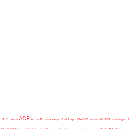
ADR
2035
ANT1
Alpha TV
app
ARAMCO
AVINOIL
adblue
Andre Bledjian
Autogas
Baker Hughes
rack spread