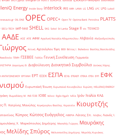
eFuel
t
EKO Cyprus
Energean Oil
euro 5
EUROPOL
Eurostat
ExxonMobil
lleniQ Energy
interlock
LNG
IRIS
LPG
Inside Story
kWh
LANA
LG
LPC
Lukoil
OPEC
PLATTS
OPEC+
newsauto.gr
OIL ONE
Open TV
Optima Bank
Petrolina
SHELL
Stage II
self-test
y
TEXACO
SECU-TECH
SKG
Sokol
Sri Lanka
sts
ΑΑΔΕ
Αλβανία
ΑΦΜ
1
ΑΟΖ
ΑΠΕ
Αγγελική Ναταλία Αδαμοπούλου
Αλεξανδρούπολη
Γιώργος
Αχτσιόγλου Έφη
Αττική
ΒΕΘ
Βέττας Ι.
Βαλκάνια
Βασίλης Βασιλειάδης
Γενική Συνέλευση
ΓΣΕΒΕΕ
Γερμανία
Μακεδονία
ΓΕΜΗ
Γαλλία
Διοικητικό Συμβούλιο
Διαβούλευση
ΥΛΙΣΤΗΡΙΑ
Δαγούμας Θ.
Δούκας Χάρης
ΕΦΚ
ΕΣΠΑ
ΕΡΤ
ΕΣΕΚ
Η ΑΝΤΑΓΩΝΙΣΜΟΥ
ΕΡΓΑΝΗ
ΕΣΥΔ
ΕΤΕΑΕΠ
ΕΤΕΚΑ
ΕΤΕπ
ΕΥΠ
νισμού
Ευρωπαϊκή Ένωση
Ευρωπαϊκό Κοινοβούλιο
Ευρώπη
ΗELLENiQ ENERGY
Ιταλία
ΙΟΒΕ
Ιράν
ΚΑΔ
Θράκη
Θωμαδάκης Μ.
ΙΝΕ-ΓΣΕΕ
Ικόνιο
Ιλχάν Αχμέτ
Ινδία
Κιουρτζής
ς Π.
Κατρίνης Μανώλης
Κεγκέρογλου Βασίλης
Κερατσίνι
Κώτσος Ευάγγελος
Κύπρος
σταντίνος
Λάτσης Σπ.
Λιανός Ι.
ΛΙΒΕΡΙΑ
Λέσβος
Μαυράκης
αμουλάκης Χ.
Μαρκόπουλος Δημήτρης
Μασαλής Γιώργος
Μελίδης Σπύρος
ρος
Μελισσανίδης Δημήτρης
Μερελής Κυριάκος