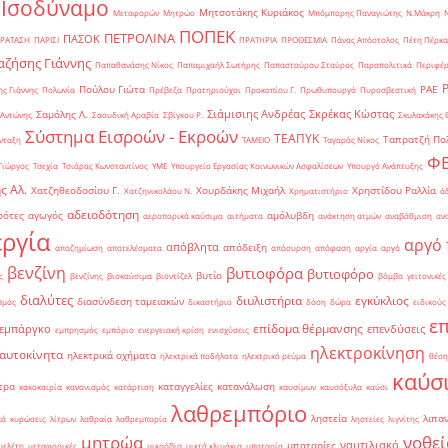
 Ισοδύναμο
Μητσοτάκης Κυριάκος
Μεταφορών
Μητρώο
Μπόμπορης Παναγιώτης
Ν.Μάκρη
ΠΟΠΕΚ
ΠΕΤΡΟΛΙΝΑ
ΠΑΣΟΚ
ΡΑΤΑΣΗ
ΠΑΡΙΣΙ
ΠΡΑΤΗΡΙΑ
ΠΡΟΘΕΣΜΙΑ
Πάνας Απόστολος
Πέτη Πέρκα
ζήσης Γιάννης
Παπαθανάσης Νίκος
Παπαμιχαήλ Σωτήρης
Παπασταύρου Σταύρος
Παραπολιτικά
Περιφέρ
Πούλου Γιώτα
ΡΑΕ
ς Γιάννης
Πολωνία
Πρέβεζα
Πρατηριούχοι
Προκοπίου Γ.
Πρωθυπουργό
Πυροσβεστική
Σιάμισιης Ανδρέας
Σκρέκας Κώστας
Σαμόλης Λ.
 Αντώνης
Σαουδική Αραβία
Σβίγκου Ρ.
Σκυλακάκης 
Σύστημα Εισροών - Εκροών
ΤΕΑΠΥΚ
Ταπρατζή Πο
νταξη
ΤΑΜΕΙΟ
Ταγαράς Νίκος
Φ
Γιώργος
Τσεχία
Τσιάρας Κωνσταντίνος
ΥΜΕ
Υπουργείο Εργασίας Κοινωνικών Ασφαλίσεων
Υπουργό Ανάπτυξης
ς Αλ.
Χατζηθεοδοσίου Γ.
Χουρδάκης Μιχαήλ
Χρηστίδου Ραλλία
Χατζηνικολάου Ν.
Χρηματιστήριο
ά
αδειοδότηση
ρότες
αγωγός
αμόλυβδη
αεροπορικά καύσιμα
αιτήματα
ανάκτηση ατμών
αναβάθμιση
αν
ργία
αργό 
απόβλητα
απόδειξη
αποζημίωση
αποτελέσματα
απόσυρση
απόφαση
αργία
αργό
βενζίνη
βυτιοφόρα
βυτιοφόρο
βυτίο
ς
βενζίνης
βιοκαύσιμα
βιοντίζελ
βόμβα
γειτονικές
διαλύτες
διυλιστήρια
εγκύκλιος
διασύνδεση ταμειακών
σμός
δικαστήριο
δόση
δώρα
ειδικούς
ε
επίδομα θέρμανσης
εμπάργκο
επενδύσεις
εμπρησμός
εμπόριο
ενεργειακή κρίση
ενισχύσεις
ηλεκτροκίνηση
 αυτοκίνητα
ηλεκτρικά οχήματα
ηλεκτρικά ποδήλατα
ηλεκτρικό ρεύμα
θέση
καύσ
τρα
καταγγελίες
κατανάλωση
κακοκαιρία
κανονισμός
κατάρτιση
καυσίμων
καυσόξυλα
καύσι
λαθρεμπόριο
ληστεία
λιπα
κά
κυρώσεις
λίτρων
λαθραία
λαθρεμπορία
ληστείες
λιγνίτης
νοθεί
μητρώα
ναυτιλιακό
μπαταρίες
μελέτη
μεταφορικές
μικρόβια
μικτά κλιμάκια
μπαταρία