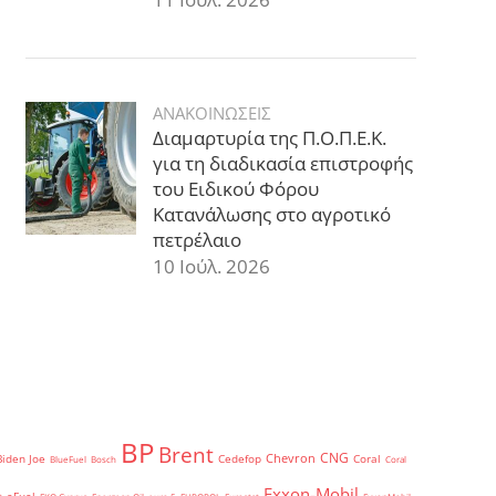
ΑΝΑΚΟΙΝΩΣΕΙΣ
Διαμαρτυρία της Π.Ο.Π.Ε.Κ.
για τη διαδικασία επιστροφής
του Ειδικού Φόρου
Κατανάλωσης στο αγροτικό
πετρέλαιο
10 Ιούλ. 2026
BP
Brent
CNG
Chevron
Biden Joe
Cedefop
Coral
BlueFuel
Bosch
Coral
Exxon-Mobil