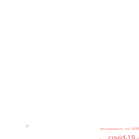
2030
'άδεια κυκλοφορίας
1202
covid-19
c