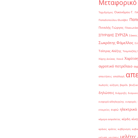
Μεταφορικό
Οικονόμου Γ.
Ταχυδρόμος
ΠΑ
Παπα
Παπαδοπούλου Ελισάβετ
Πιτσιλής Γιώργος
Πλακιωτάκη
ΣΥΡΙΖΑ
ΣΠΥΡΙΔΗΣ
Σάκκος
Σωκράτης Φάμελλος
Σύ
Τσίπρας Αλέξης
Τσαμπαζλής 
Χαρίτση
Χάρης Δούκας
Χανιά
αγροτικό πετρέλαιο
αγ
απε
απαιτήσεις
απαλλαγή
πωλητές
αύξηση
βαρέλι
βενζίνε
δηλώσεις
διάρρηξη
διαγωνι
εισφορά αλληλεγγύης
εισφορές
ηλεκτρικά
ευρώ
εταιρείες
κέρδη
κίνη
κάμερα ασφαλείας
κράνος
κράτος
κυβέρνηση
κυβι
μελέτες
μείωση
μειώσεις