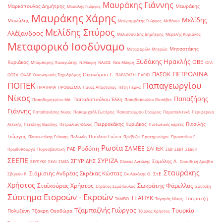
Μαυράκης Γιάννης
Μαρκόπουλος Δημήτρης
Μαυράκης
Μασαλής Γιώργος
Μαυράκης Χάρης
Μελίδης
Μανώλης
Μαυρομμάτης Γιώργος
Μεθάνιο
Μελίδης Σπύρος
Αλέξανδρος
Μελισσανίδης Δημήτρης
Μερελής Κυριάκος
Μεταφορικό Ισοδύναμο
Μητσοτάκης
Μεταφορών
Μητρώο
Ξυδάκης Ηρακλής
ΟΒΕ
Κυριάκος
Μπόμπορης Παναγιώτης
Ν.Μάκρη
ΝΑΞΟΣ
Νέα Μάκρη
ΟΓΑ
ΠΕΤΡΟΛΙΝΑ
ΠΑΣΟΚ
Οικονόμου Γ.
ΟΟΣΑ
ΟΦΑΕ
Οικονομικός Ταχυδρόμος
ΠΑΡΑΤΑΣΗ
ΠΑΡΙΣΙ
ΠΟΠΕΚ
Παπαγεωργίου
ΠΡΑΤΗΡΙΑ
ΠΡΟΘΕΣΜΙΑ
Πάνας Απόστολος
Πέτη Πέρκα
Νίκος
Παπαζήσης
Παπαδοπούλου Έλλη
Παπαδημητρίου Μπ.
Παπαδοπούλου Ελισάβετ
Γιάννης
Παπαθανάσης Νίκος
Παπαμιχαήλ Σωτήρης
Παπασταύρου Σταύρος
Παραπολιτικά
Περιφέρεια
Πιερρακάκης Κυριάκος
Πιτσιλής
Αττικής
Πετκίδης Βασίλης
Πετραλιάς Θάνος
Πιστωτικές κάρτες
Γιώργος
Πούλου Γιώτα
Πλακιωτάκης Γιάννης
Πολωνία
Πρέβεζα
Πρατηριούχοι
Προκοπίου Γ.
Ρωσία
Ροδόπη
ΣΑΜΕΕ
ΣΑΠΕΚ
ΡΑΕ
Πρωθυπουργό
Πυροσβεστική
ΣΕΒ
ΣΕΒΤ
ΣΕΔΕ ΙΙ
ΣΕΕΠΕ
ΣΥΡΙΖΑ
ΣΠΥΡΙΔΗΣ
Σαμόλης Λ.
ΣΕΥΠΥΚΕ
ΣΚΑΙ
ΣΜΕΑ
Σάκκος Αντώνης
Σαουδική Αραβία
Σταυράκης
Σιάμισιης Ανδρέας
Σκρέκας Κώστας
ΣτΕ
Σβίγκου Ρ.
Σκυλακάκης Θ.
Χρήστος
Σταϊκούρας Χρήστος
Σωκράτης Φάμελλος
Στράτος Σιμόπουλος
Σύνταξη
Σύστημα Εισροών - Εκροών
ΤΕΑΠΥΚ
Ταπρατζή
ΤΑΜΕΙΟ
Ταγαράς Νίκος
Τζαμπαζλής Γιώργος
Τουρκία
Πολυξένη
Τζάκρη Θεοδώρα
Τζιόλας Χρήστος