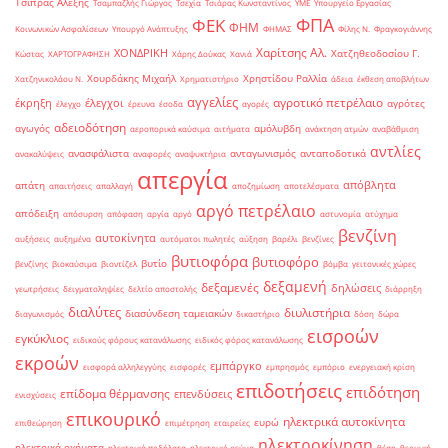
Τσίπρας Αλέξης
Τσαμπαζλής Γιώργος
Τσεχία
Τσιάρας Κωνσταντίνος
ΥΜΕ
Υπουργείο Εργασίας
ΦΠΑ
ΦΕΚ
ΦΗΜ
Κοινωνικών Ασφαλίσεων
Υπουργό Ανάπτυξης
ΦΗΜΑΣ
Φίλης Ν.
Φραγκογιάννης
Χαρίτσης Αλ.
ΧΟΝΔΡΙΚΗ
Χατζηθεοδοσίου Γ.
Κώστας
ΧΑΡΤΟΓΡΑΦΗΣΗ
Χάρης Δούκας
Χανιά
Χουρδάκης Μιχαήλ
Χρηστίδου Ραλλία
Χατζηνικολάου Ν.
Χρηματιστήριο
άδεια
έκθεση αποβλήτων
αγγελίες
αγροτικό πετρέλαιο
έκρηξη
έλεγχοι
αγρότες
έλεγχο
έρευνα
έσοδα
αγορές
αδειοδότηση
αγωγός
αμόλυβδη
αεροπορικά καύσιμα
αιτήματα
ανάκτηση ατμών
αναβάθμιση
αντλίες
ανασφάλιστα
ανταγωνισμός
ανταποδοτικά
ανακαλύψεις
αναφορές
αναψυκτήρια
απεργία
απόβλητα
απάτη
απαιτήσεις
απαλλαγή
αποζημίωση
αποτελέσματα
αργό πετρέλαιο
απόδειξη
απόσυρση
απόφαση
αργία
αργό
αστυνομία
ατύχημα
βενζίνη
αυτοκίνητα
αυξήσεις
αυξημένα
αυτόματοι πωλητές
αύξηση
βαρέλι
βενζίνες
βυτιοφόρα
βυτιοφόρο
βυτίο
βενζίνης
βιοκαύσιμα
βιοντίζελ
βόμβα
γειτονικές χώρες
δεξαμενή
δεξαμενές
δηλώσεις
γεωτρήσεις
δειγματοληψίες
δελτίο αποστολής
διάρρηξη
διαλύτες
διυλιστήρια
διασύνδεση ταμειακών
διαγωνισμός
δικαστήριο
δόση
δώρα
εισροών
εγκύκλιος
ειδικούς φόρους κατανάλωσης
ειδικός φόρος κατανάλωσης
εκροών
εμπάργκο
εισφορά αλληλεγγύης
εισφορές
εμπρησμός
εμπόριο
ενεργειακή κρίση
επιδοτήσεις
επιδότηση
επίδομα θέρμανσης
επενδύσεις
ενισχύσεις
επικουρικό
ηλεκτρικά αυτοκίνητα
ευρώ
επιθεώρηση
επιμέτρηση
εταιρείες
ηλεκτροκίνηση
ηλεκτρικά οχήματα
ηλεκτρικά ποδήλατα
ηλεκτρικό ρεύμα
θέση
θερμική