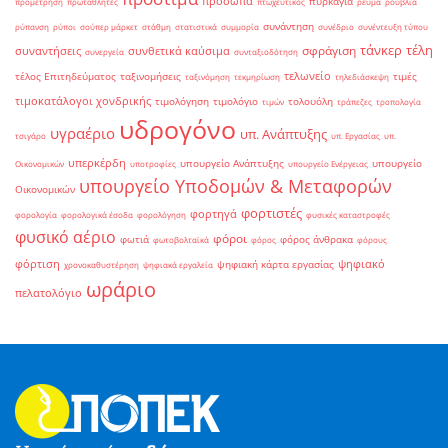
πρόσωπα
πυρκαγιά
προμέτρηση
πρωταθλητές
πτωχευτικός
ρεύμα
ρούβλια
συνάντηση
ρύπανση
ρύποι
σούπερ μάρκετ
στάθμη
στατιστικά
συμμορία
συνέδριο
συνέντευξη τύπου
τάνκερ
τέλη
σφράγιση
συναντήσεις
συνθετικά καύσιμα
συνεργεία
συνταξιοδότηση
τελωνείο
τέλος Επιτηδεύματος
ταξινομήσεις
τιμές
ταξινόμηση
τεκμηρίωση
τηλεδιάσκεψη
τιμοκατάλογοι χονδρικής
τιμολόγηση
τιμολόγιο
τολουόλη
τιμών
τράπεζες
τροπολογία
υδρογόνο
υγραέριο
υπ. Ανάπτυξης
τσιγάρο
υπ. Εργασίας
υπ.
υπερκέρδη
υπουργείο Ανάπτυξης
υπουργείο
Οικονομικών
υποτροφίες
υπουργείο Ενέργειας
υπουργείο Υποδομών & Μεταφορών
Οικονομικών
φορτιστές
φορτηγά
φορολογία
φορολογικά έσοδα
φορολόγηση
φυσικές καταστροφές
φυσικό αέριο
φόροι
φωτιά
φόρος άνθρακα
φωτοβολταϊκά
φόρος
φόρους
φόρτιση
ψηφιακό
ψηφιακή κάρτα εργασίας
χρονοκαθυστέρηση
ψηφιακά εργαλεία
ωράριο
πελατολόγιο