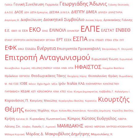
Γεωργιάδης Άδωνις
Γενική Συνέλευση
Γερμανία
Γαλλία
Γιάννης Θεοτοκάς
ΔΙΕΠΠΥ
ΔΙΜΕΑ
ΔΑΟΕ
ΔΕΣΦΑ
Δ.Α.Ο.Ε.
ΔΕΗ
ΔΕΠΑ Εμπορίας
ΔΙ.Μ.Ε.Α.
ΔΙΥΛΙΣΗ
ΔΙΥΛΙΣΤΗΡΙΑ
Διοικητικό Συμβούλιο
Διαβούλευση
Δρακακάκης Γιάννης
Δαγούμας Θ.
Δούκας Χάρης
ΕΛΠΕ
ΕΚΟ
ΕΝΒΕΘ
ΕΛΙΝΟΙΛ
ΕΛΣΤΑΤ
Ε.Ε.
ΕΕΑ
ΕΒΕΠ
ΕΕ
ΕΛΑΣ
ΕΛΛΑΚΤΩΡ
ΕΣΠΑ
ΕΡΤ
ΕΣΕΚ
ΕΠΑΝΤ
ΕΠΙΤΡΟΠΗ ΑΝΤΑΓΩΝΙΣΜΟΥ
ΕΡΓΑΝΗ
ΕΣΥΔ
ΕΤΕΑΕΠ
ΕΤΕΚΑ
ΕΤΕπ
ΕΥΠ
ΕΦΚ
Ενέργεια
Επιστρεπτέα Προκαταβολή
Ελλάδα
ΕΦΚΑ
Επιτροπάκης Π.
Επιτροπή
Επιτροπή Ανταγωνισμού
Ευρωπαϊκή Ένωση
Ευρωπαϊκό
ΗΦΑΙΣΤΟΣ
Κοινοβούλιο
Ευρώπη
ΗELLENiQ ENERGY
ΗΛΕΙΑ
ΗΜΑ
ΗΠΑ
Ηνωμένο Βασίλειο
Θεοδωρικάκος Τάκης
Ηράκλειο
Θεσσαλονίκη
Θράκη
ΘΕΡΜΟΙΛ
Θεοχάρης Χάρης
Θωμαδάκης
Ιταλία
ΙΟΒΕ
Ιράν
ΚΑΔ
Μ.
ΙΝΕ-ΓΣΕΕ
Ικόνιο
Ιλχάν Αχμέτ
Ινδία
ΚΑΘΗΜΕΡΙΝΗ
ΚΑΝΟΝΙΣΤΙΚΗ
ΚΕΔΑΚ
ΠΑΡΕΜΒΑΣΗ
ΚΕΠ
ΚΕΡΔΟΦΟΡΙΑ
ΚΙΝΑ
ΚΤΕΟ
Κίνα
Κίνημα Δημοκρατίας
Καββαθάς Γ.
Καλογήρου Ι.
Κιουρτζής
Καρανάσιος Π.
Κατρίνης Μανώλης
Κεγκέρογλου Βασίλης
Κερατσίνι
Θέμης
Κιούσης Μιχάλης
Κλίμα
Κολοκυθάς Αναστάσιος
Κονταξής Δημήτρης
Κορκίδης Βασίλης
Κώτσος Ευάγγελος
Κύπρος
Κρήτη
Κυρανάκης Κωνσταντίνος
Κρίντας Θ.
ΛΙΒΕΡΙΑ
ΜΑΜΙΔΑΚΗΣ
Λάτσης Σπ.
Λιανός Ι.
Λέσβος
Λιμενικό
ΜΕΛΚΟ
ΜΕΡΙΣΜΑ
ΜΗΤΡΩΟ ΑΠΟΒΛΗΤΩΝ
Μακρυβέλιος Δημήτρης
Μάρδας Δ.
Μαμουλάκης Χ.
Μάλαμα Κυριακή