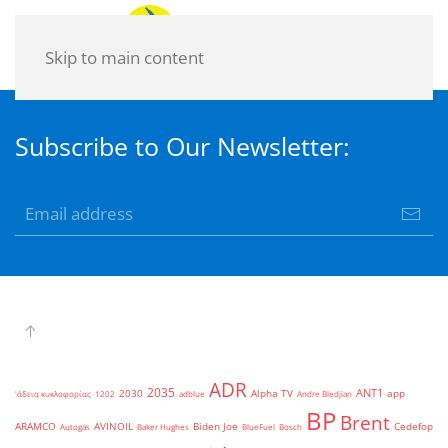
Skip to main content
Subscribe to Our Newsletter:
ADR
2035
ANT1
2030
Alpha TV
app
'άδεια κυκλοφορίας
1202
adblue
Andre Bledjian
BP
Brent
ARAMCO
AVINOIL
Biden Joe
Cedefop
Autogas
Baker Hughes
BlueFuel
Bosch