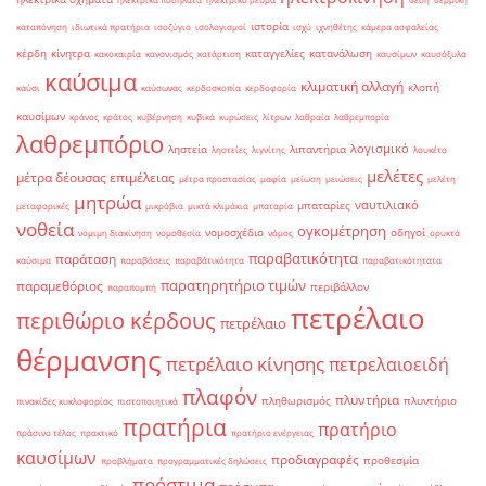
ιστορία
καταπόνηση
ιδιωτικά πρατήρια
ισοζύγιο
ισολογισμοί
ισχύ
ιχνηθέτης
κάμερα ασφαλείας
κέρδη
κίνητρα
καταγγελίες
κατανάλωση
κακοκαιρία
κανονισμός
κατάρτιση
καυσίμων
καυσόξυλα
καύσιμα
κλιματική αλλαγή
κλοπή
καύσι
καύσωνας
κερδοσκοπία
κερδοφορία
καυσίμων
κράνος
κράτος
κυβέρνηση
κυβικά
κυρώσεις
λίτρων
λαθραία
λαθρεμπορία
λαθρεμπόριο
λογισμικό
ληστεία
λιπαντήρια
ληστείες
λιγνίτης
λουκέτο
μελέτες
μέτρα δέουσας επιμέλειας
μέτρα προστασίας
μαφία
μείωση
μειώσεις
μελέτη
μητρώα
ναυτιλιακό
μπαταρίες
μεταφορικές
μικρόβια
μικτά κλιμάκια
μπαταρία
νοθεία
ογκομέτρηση
νομοσχέδιο
οδηγοί
νομιμη διακίνηση
νομοθεσία
νόμος
ορυκτά
παραβατικότητα
παράταση
καύσιμα
παραβάσεις
παραβάτικότητα
παραβατικότητατα
παρατηρητήριο τιμών
παραμεθόριος
περιβάλλον
παραπομπή
πετρέλαιο
περιθώριο κέρδους
πετρέλαιο
θέρμανσης
πετρέλαιο κίνησης
πετρελαιοειδή
πλαφόν
πλυντήρια
πληθωρισμός
πλυντήριο
πινακίδες κυκλοφορίας
πιστοποιητικά
πρατήρια
πρατήριο
πράσινο τέλος
πρακτικό
πρατήριο ενέργειας
καυσίμων
προδιαγραφές
προθεσμία
προβλήματα
προγραμματικές δηλώσεις
πρόστιμα