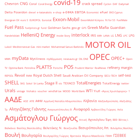
covid-19
CNG
Chevron
crack spread
Coral
Coral Energy
Cyclon
DAF
Dailymail
Delta Poseidon
e-ΕΦΚΑ
EBITDA
eFuel
diesel
e-katanalotis
e-shop
Economist
EKO Cyprus
Exxon-Mobil
Energean Oil
euro 5
EUROPOL
Eurostat
ExxonMobil Κύπρου
fit for 55
FuelMate
Fuel Pass
Greek Mafia
Guardian
Goldman Sachs
gov.gr
fuelprices.gr
fund
GPS
HelleniQ Energy
interlock
LNG
IRIS
LPG
Handelsblatt
Inside Story
kWh
LANA
LG
LPC
MOTOR OIL
Lukoil
Mediterranean Gas
mini market
Mohammad Sanusi Barkindo
OPEC
myData
OPEC+
Mytilineos
MWh
myΘέρμανση
newsauto.gr
OIL ONE
Open
POS
PLATTS
refinery margin
TV
Optima Bank
Petrolina
Porsche
Prudent Warrior
RealNews
Revoil
Royal Dutch Shell
self-test
Saudi Arabian Oil Company
REPSOL
RMM
SECU-TECH
SHELL
TotalEnergies
Stage II
TEXACO
TotalEnergy
SKG
Sokol
Sri Lanka
sts
twitter
Urals
WTI
Yiufi
vintage
Viohalco
voucher
windfall tax
WOOD
World Bank
«Άγιος Χριστόφορος»
΄1
ΑΑΔΕ
Αλβανία
ΑΦΜ
ΑΟΖ
ΑΠΕ
Αγγελική Ναταλία Αδαμοπούλου
Αλεξανδρούπολη
Αλεξιάδης
Αληγιζάκης Γιάννης
Αναφορά
Τρ.
Αναγνωστόπουλος Θ.
Αρβανιτίδης Γιώργος
Ασία
Ασμάτογλου Γιώργος
Αχτσιόγλου Έφη
Αττική
ΒΕΘ
Βέττας Ι.
Βεσυρόπουλος Απ.
Βελετάκης Ν.
Βαλκάνια
Βασίλης Βασιλειάδης
Βενεζουέλα
Βιλιάρδος Βασίλης
Βουλή
Βουλγαρία
ΓΣΕΒΕΕ
Βουλγαρίδης Γιώργος
Βρετανία
Βόρεια Μακεδονία
ΓΕΜΗ