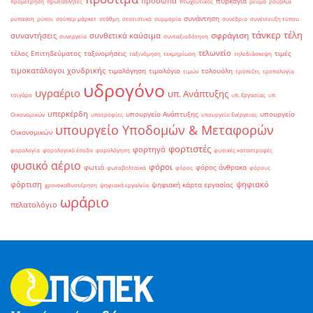
πρόσωπα
πυρκαγιά
προμέτρηση
πρωταθλητές
πτωχευτικός
ρεύμα
ρούβλια
συνάντηση
ρύπανση
ρύποι
σούπερ μάρκετ
στάθμη
στατιστικά
συμμορία
συνέδριο
συνέντευξη τύπου
τάνκερ
τέλη
σφράγιση
συναντήσεις
συνθετικά καύσιμα
συνεργεία
συνταξιοδότηση
τελωνείο
τέλος Επιτηδεύματος
ταξινομήσεις
τιμές
ταξινόμηση
τεκμηρίωση
τηλεδιάσκεψη
τιμοκατάλογοι χονδρικής
τιμολόγηση
τιμολόγιο
τολουόλη
τιμών
τράπεζες
τροπολογία
υδρογόνο
υγραέριο
υπ. Ανάπτυξης
τσιγάρο
υπ. Εργασίας
υπ.
υπερκέρδη
υπουργείο Ανάπτυξης
υπουργείο
Οικονομικών
υποτροφίες
υπουργείο Ενέργειας
υπουργείο Υποδομών & Μεταφορών
Οικονομικών
φορτιστές
φορτηγά
φορολογία
φορολογικά έσοδα
φορολόγηση
φυσικές καταστροφές
φυσικό αέριο
φόροι
φωτιά
φόρος άνθρακα
φωτοβολταϊκά
φόρος
φόρους
φόρτιση
ψηφιακό
ψηφιακή κάρτα εργασίας
χρονοκαθυστέρηση
ψηφιακά εργαλεία
ωράριο
πελατολόγιο