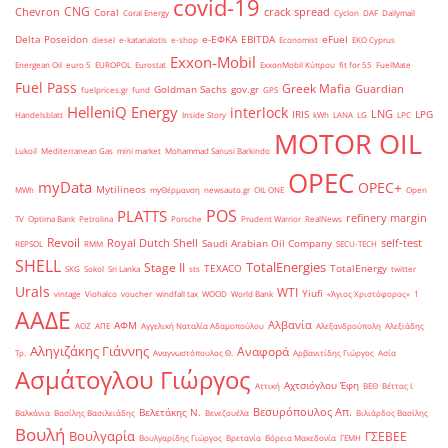
covid-19
CNG
Chevron
crack spread
Coral
Coral Energy
Cyclon
DAF
Dailymail
Delta Poseidon
e-ΕΦΚΑ
EBITDA
eFuel
diesel
e-katanalotis
e-shop
Economist
EKO Cyprus
Exxon-Mobil
Energean Oil
euro 5
EUROPOL
Eurostat
ExxonMobil Κύπρου
fit for 55
FuelMate
Fuel Pass
Greek Mafia
Guardian
Goldman Sachs
gov.gr
fuelprices.gr
fund
GPS
HelleniQ Energy
interlock
LNG
IRIS
LPG
Handelsblatt
Inside Story
kWh
LANA
LG
LPC
MOTOR OIL
Lukoil
Mediterranean Gas
mini market
Mohammad Sanusi Barkindo
OPEC
myData
OPEC+
Mytilineos
MWh
myΘέρμανση
newsauto.gr
OIL ONE
Open
POS
PLATTS
refinery margin
TV
Optima Bank
Petrolina
Porsche
Prudent Warrior
RealNews
Revoil
Royal Dutch Shell
self-test
Saudi Arabian Oil Company
REPSOL
RMM
SECU-TECH
SHELL
TotalEnergies
Stage II
TEXACO
TotalEnergy
SKG
Sokol
Sri Lanka
sts
twitter
Urals
WTI
Yiufi
vintage
Viohalco
voucher
windfall tax
WOOD
World Bank
«Άγιος Χριστόφορος»
΄1
ΑΑΔΕ
Αλβανία
ΑΦΜ
ΑΟΖ
ΑΠΕ
Αγγελική Ναταλία Αδαμοπούλου
Αλεξανδρούπολη
Αλεξιάδης
Αληγιζάκης Γιάννης
Αναφορά
Τρ.
Αναγνωστόπουλος Θ.
Αρβανιτίδης Γιώργος
Ασία
Ασμάτογλου Γιώργος
Αχτσιόγλου Έφη
Αττική
ΒΕΘ
Βέττας Ι.
Βεσυρόπουλος Απ.
Βελετάκης Ν.
Βαλκάνια
Βασίλης Βασιλειάδης
Βενεζουέλα
Βιλιάρδος Βασίλης
Βουλή
Βουλγαρία
ΓΣΕΒΕΕ
Βουλγαρίδης Γιώργος
Βρετανία
Βόρεια Μακεδονία
ΓΕΜΗ