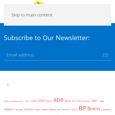
Skip to main content
Subscribe to Our Newsletter:
ADR
2035
ANT1
2030
Alpha TV
app
'άδεια κυκλοφορίας
1202
adblue
Andre Bledjian
BP
Brent
ARAMCO
AVINOIL
Biden Joe
Cedefop
Autogas
Baker Hughes
BlueFuel
Bosch