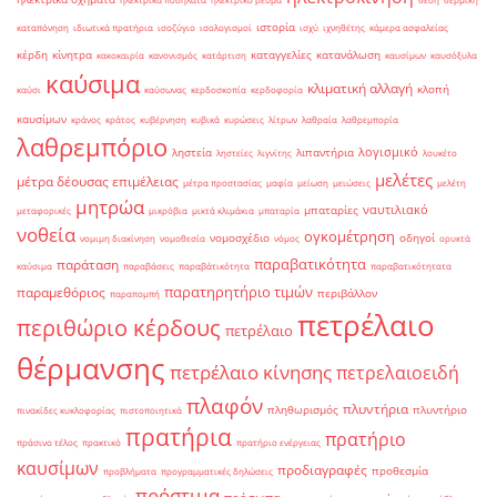
ιστορία
καταπόνηση
ιδιωτικά πρατήρια
ισοζύγιο
ισολογισμοί
ισχύ
ιχνηθέτης
κάμερα ασφαλείας
κέρδη
κίνητρα
καταγγελίες
κατανάλωση
κακοκαιρία
κανονισμός
κατάρτιση
καυσίμων
καυσόξυλα
καύσιμα
κλιματική αλλαγή
κλοπή
καύσι
καύσωνας
κερδοσκοπία
κερδοφορία
καυσίμων
κράνος
κράτος
κυβέρνηση
κυβικά
κυρώσεις
λίτρων
λαθραία
λαθρεμπορία
λαθρεμπόριο
λογισμικό
ληστεία
λιπαντήρια
ληστείες
λιγνίτης
λουκέτο
μελέτες
μέτρα δέουσας επιμέλειας
μέτρα προστασίας
μαφία
μείωση
μειώσεις
μελέτη
μητρώα
ναυτιλιακό
μπαταρίες
μεταφορικές
μικρόβια
μικτά κλιμάκια
μπαταρία
νοθεία
ογκομέτρηση
νομοσχέδιο
οδηγοί
νομιμη διακίνηση
νομοθεσία
νόμος
ορυκτά
παραβατικότητα
παράταση
καύσιμα
παραβάσεις
παραβάτικότητα
παραβατικότητατα
παρατηρητήριο τιμών
παραμεθόριος
περιβάλλον
παραπομπή
πετρέλαιο
περιθώριο κέρδους
πετρέλαιο
θέρμανσης
πετρέλαιο κίνησης
πετρελαιοειδή
πλαφόν
πλυντήρια
πληθωρισμός
πλυντήριο
πινακίδες κυκλοφορίας
πιστοποιητικά
πρατήρια
πρατήριο
πράσινο τέλος
πρακτικό
πρατήριο ενέργειας
καυσίμων
προδιαγραφές
προθεσμία
προβλήματα
προγραμματικές δηλώσεις
πρόστιμα