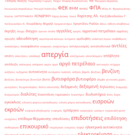
Τσίπρας Αλέξης
Τσαμπαζλής Γιώργος
Τσεχία
Τσιάρας Κωνσταντίνος
ΥΜΕ
Υπουργείο Εργασίας
ΦΠΑ
ΦΕΚ
ΦΗΜ
Κοινωνικών Ασφαλίσεων
Υπουργό Ανάπτυξης
ΦΗΜΑΣ
Φίλης Ν.
Φραγκογιάννης
Χαρίτσης Αλ.
ΧΟΝΔΡΙΚΗ
Χατζηθεοδοσίου Γ.
Κώστας
ΧΑΡΤΟΓΡΑΦΗΣΗ
Χάρης Δούκας
Χανιά
Χουρδάκης Μιχαήλ
Χρηστίδου Ραλλία
Χατζηνικολάου Ν.
Χρηματιστήριο
άδεια
έκθεση αποβλήτων
αγγελίες
αγροτικό πετρέλαιο
έκρηξη
έλεγχοι
αγρότες
έλεγχο
έρευνα
έσοδα
αγορές
αδειοδότηση
αγωγός
αμόλυβδη
αεροπορικά καύσιμα
αιτήματα
ανάκτηση ατμών
αναβάθμιση
αντλίες
ανασφάλιστα
ανταγωνισμός
ανταποδοτικά
ανακαλύψεις
αναφορές
αναψυκτήρια
απεργία
απόβλητα
απάτη
απαιτήσεις
απαλλαγή
αποζημίωση
αποτελέσματα
αργό πετρέλαιο
απόδειξη
απόσυρση
απόφαση
αργία
αργό
αστυνομία
ατύχημα
βενζίνη
αυτοκίνητα
αυξήσεις
αυξημένα
αυτόματοι πωλητές
αύξηση
βαρέλι
βενζίνες
βυτιοφόρα
βυτιοφόρο
βυτίο
βενζίνης
βιοκαύσιμα
βιοντίζελ
βόμβα
γειτονικές χώρες
δεξαμενή
δεξαμενές
δηλώσεις
γεωτρήσεις
δειγματοληψίες
δελτίο αποστολής
διάρρηξη
διαλύτες
διυλιστήρια
διασύνδεση ταμειακών
διαγωνισμός
δικαστήριο
δόση
δώρα
εισροών
εγκύκλιος
ειδικούς φόρους κατανάλωσης
ειδικός φόρος κατανάλωσης
εκροών
εμπάργκο
εισφορά αλληλεγγύης
εισφορές
εμπρησμός
εμπόριο
ενεργειακή κρίση
επιδοτήσεις
επιδότηση
επίδομα θέρμανσης
επενδύσεις
ενισχύσεις
επικουρικό
ηλεκτρικά αυτοκίνητα
ευρώ
επιθεώρηση
επιμέτρηση
εταιρείες
ηλεκτροκίνηση
ηλεκτρικά οχήματα
ηλεκτρικά ποδήλατα
ηλεκτρικό ρεύμα
θέση
θερμική