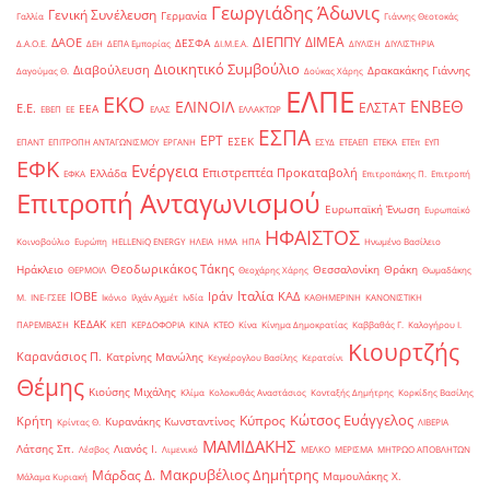
Γεωργιάδης Άδωνις
Γενική Συνέλευση
Γερμανία
Γαλλία
Γιάννης Θεοτοκάς
ΔΙΕΠΠΥ
ΔΙΜΕΑ
ΔΑΟΕ
ΔΕΣΦΑ
Δ.Α.Ο.Ε.
ΔΕΗ
ΔΕΠΑ Εμπορίας
ΔΙ.Μ.Ε.Α.
ΔΙΥΛΙΣΗ
ΔΙΥΛΙΣΤΗΡΙΑ
Διοικητικό Συμβούλιο
Διαβούλευση
Δρακακάκης Γιάννης
Δαγούμας Θ.
Δούκας Χάρης
ΕΛΠΕ
ΕΚΟ
ΕΝΒΕΘ
ΕΛΙΝΟΙΛ
ΕΛΣΤΑΤ
Ε.Ε.
ΕΕΑ
ΕΒΕΠ
ΕΕ
ΕΛΑΣ
ΕΛΛΑΚΤΩΡ
ΕΣΠΑ
ΕΡΤ
ΕΣΕΚ
ΕΠΑΝΤ
ΕΠΙΤΡΟΠΗ ΑΝΤΑΓΩΝΙΣΜΟΥ
ΕΡΓΑΝΗ
ΕΣΥΔ
ΕΤΕΑΕΠ
ΕΤΕΚΑ
ΕΤΕπ
ΕΥΠ
ΕΦΚ
Ενέργεια
Επιστρεπτέα Προκαταβολή
Ελλάδα
ΕΦΚΑ
Επιτροπάκης Π.
Επιτροπή
Επιτροπή Ανταγωνισμού
Ευρωπαϊκή Ένωση
Ευρωπαϊκό
ΗΦΑΙΣΤΟΣ
Κοινοβούλιο
Ευρώπη
ΗELLENiQ ENERGY
ΗΛΕΙΑ
ΗΜΑ
ΗΠΑ
Ηνωμένο Βασίλειο
Θεοδωρικάκος Τάκης
Ηράκλειο
Θεσσαλονίκη
Θράκη
ΘΕΡΜΟΙΛ
Θεοχάρης Χάρης
Θωμαδάκης
Ιταλία
ΙΟΒΕ
Ιράν
ΚΑΔ
Μ.
ΙΝΕ-ΓΣΕΕ
Ικόνιο
Ιλχάν Αχμέτ
Ινδία
ΚΑΘΗΜΕΡΙΝΗ
ΚΑΝΟΝΙΣΤΙΚΗ
ΚΕΔΑΚ
ΠΑΡΕΜΒΑΣΗ
ΚΕΠ
ΚΕΡΔΟΦΟΡΙΑ
ΚΙΝΑ
ΚΤΕΟ
Κίνα
Κίνημα Δημοκρατίας
Καββαθάς Γ.
Καλογήρου Ι.
Κιουρτζής
Καρανάσιος Π.
Κατρίνης Μανώλης
Κεγκέρογλου Βασίλης
Κερατσίνι
Θέμης
Κιούσης Μιχάλης
Κλίμα
Κολοκυθάς Αναστάσιος
Κονταξής Δημήτρης
Κορκίδης Βασίλης
Κώτσος Ευάγγελος
Κύπρος
Κρήτη
Κυρανάκης Κωνσταντίνος
Κρίντας Θ.
ΛΙΒΕΡΙΑ
ΜΑΜΙΔΑΚΗΣ
Λάτσης Σπ.
Λιανός Ι.
Λέσβος
Λιμενικό
ΜΕΛΚΟ
ΜΕΡΙΣΜΑ
ΜΗΤΡΩΟ ΑΠΟΒΛΗΤΩΝ
Μακρυβέλιος Δημήτρης
Μάρδας Δ.
Μαμουλάκης Χ.
Μάλαμα Κυριακή