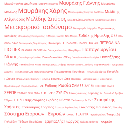
Μαυράκης Γιάννης
Μαρκόπουλος Δημήτρης
Μαυράκης
Μασαλής Γιώργος
Μαυράκης Χάρης
Μελίδης
Μανώλης
Μαυρομμάτης Γιώργος
Μεθάνιο
Μελίδης Σπύρος
Αλέξανδρος
Μελισσανίδης Δημήτρης
Μερελής Κυριάκος
Μεταφορικό Ισοδύναμο
Μητσοτάκης
Μεταφορών
Μητρώο
Ξυδάκης Ηρακλής
ΟΒΕ
Κυριάκος
Μπόμπορης Παναγιώτης
Ν.Μάκρη
ΝΑΞΟΣ
Νέα Μάκρη
ΟΓΑ
ΠΕΤΡΟΛΙΝΑ
ΠΑΣΟΚ
Οικονόμου Γ.
ΟΟΣΑ
ΟΦΑΕ
Οικονομικός Ταχυδρόμος
ΠΑΡΑΤΑΣΗ
ΠΑΡΙΣΙ
ΠΟΠΕΚ
Παπαγεωργίου
ΠΡΑΤΗΡΙΑ
ΠΡΟΘΕΣΜΙΑ
Πάνας Απόστολος
Πέτη Πέρκα
Νίκος
Παπαζήσης
Παπαδοπούλου Έλλη
Παπαδημητρίου Μπ.
Παπαδοπούλου Ελισάβετ
Γιάννης
Παπαθανάσης Νίκος
Παπαμιχαήλ Σωτήρης
Παπασταύρου Σταύρος
Παραπολιτικά
Περιφέρεια
Πιερρακάκης Κυριάκος
Πιτσιλής
Αττικής
Πετκίδης Βασίλης
Πετραλιάς Θάνος
Πιστωτικές κάρτες
Γιώργος
Πούλου Γιώτα
Πλακιωτάκης Γιάννης
Πολωνία
Πρέβεζα
Πρατηριούχοι
Προκοπίου Γ.
Ρωσία
Ροδόπη
ΣΑΜΕΕ
ΣΑΠΕΚ
ΡΑΕ
Πρωθυπουργό
Πυροσβεστική
ΣΕΒ
ΣΕΒΤ
ΣΕΔΕ ΙΙ
ΣΕΕΠΕ
ΣΥΡΙΖΑ
ΣΠΥΡΙΔΗΣ
Σαμόλης Λ.
ΣΕΥΠΥΚΕ
ΣΚΑΙ
ΣΜΕΑ
Σάκκος Αντώνης
Σαουδική Αραβία
Σταυράκης
Σιάμισιης Ανδρέας
Σκρέκας Κώστας
ΣτΕ
Σβίγκου Ρ.
Σκυλακάκης Θ.
Χρήστος
Σταϊκούρας Χρήστος
Σωκράτης Φάμελλος
Στράτος Σιμόπουλος
Σύνταξη
Σύστημα Εισροών - Εκροών
ΤΕΑΠΥΚ
Ταπρατζή
ΤΑΜΕΙΟ
Ταγαράς Νίκος
Τζαμπαζλής Γιώργος
Τουρκία
Πολυξένη
Τζάκρη Θεοδώρα
Τζιόλας Χρήστος