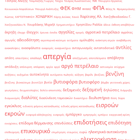
Τσίπρας Αλέξης
Τσαμπαζλής Γιώργος
Τσεχία
Τσιάρας Κωνσταντίνος
ΥΜΕ
Υπουργείο Εργασίας
ΦΠΑ
ΦΕΚ
ΦΗΜ
Κοινωνικών Ασφαλίσεων
Υπουργό Ανάπτυξης
ΦΗΜΑΣ
Φίλης Ν.
Φραγκογιάννης
Χαρίτσης Αλ.
ΧΟΝΔΡΙΚΗ
Χατζηθεοδοσίου Γ.
Κώστας
ΧΑΡΤΟΓΡΑΦΗΣΗ
Χάρης Δούκας
Χανιά
Χουρδάκης Μιχαήλ
Χρηστίδου Ραλλία
Χατζηνικολάου Ν.
Χρηματιστήριο
άδεια
έκθεση αποβλήτων
αγγελίες
αγροτικό πετρέλαιο
έκρηξη
έλεγχοι
αγρότες
έλεγχο
έρευνα
έσοδα
αγορές
αδειοδότηση
αγωγός
αμόλυβδη
αεροπορικά καύσιμα
αιτήματα
ανάκτηση ατμών
αναβάθμιση
αντλίες
ανασφάλιστα
ανταγωνισμός
ανταποδοτικά
ανακαλύψεις
αναφορές
αναψυκτήρια
απεργία
απόβλητα
απάτη
απαιτήσεις
απαλλαγή
αποζημίωση
αποτελέσματα
αργό πετρέλαιο
απόδειξη
απόσυρση
απόφαση
αργία
αργό
αστυνομία
ατύχημα
βενζίνη
αυτοκίνητα
αυξήσεις
αυξημένα
αυτόματοι πωλητές
αύξηση
βαρέλι
βενζίνες
βυτιοφόρα
βυτιοφόρο
βυτίο
βενζίνης
βιοκαύσιμα
βιοντίζελ
βόμβα
γειτονικές χώρες
δεξαμενή
δεξαμενές
δηλώσεις
γεωτρήσεις
δειγματοληψίες
δελτίο αποστολής
διάρρηξη
διαλύτες
διυλιστήρια
διασύνδεση ταμειακών
διαγωνισμός
δικαστήριο
δόση
δώρα
εισροών
εγκύκλιος
ειδικούς φόρους κατανάλωσης
ειδικός φόρος κατανάλωσης
εκροών
εμπάργκο
εισφορά αλληλεγγύης
εισφορές
εμπρησμός
εμπόριο
ενεργειακή κρίση
επιδοτήσεις
επιδότηση
επίδομα θέρμανσης
επενδύσεις
ενισχύσεις
επικουρικό
ηλεκτρικά αυτοκίνητα
ευρώ
επιθεώρηση
επιμέτρηση
εταιρείες
ηλεκτροκίνηση
ηλεκτρικά οχήματα
ηλεκτρικά ποδήλατα
ηλεκτρικό ρεύμα
θέση
θερμική