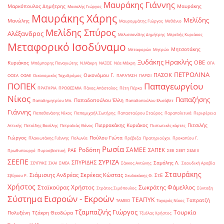
Μαυράκης Γιάννης
Μαρκόπουλος Δημήτρης
Μαυράκης
Μασαλής Γιώργος
Μαυράκης Χάρης
Μελίδης
Μανώλης
Μαυρομμάτης Γιώργος
Μεθάνιο
Μελίδης Σπύρος
Αλέξανδρος
Μελισσανίδης Δημήτρης
Μερελής Κυριάκος
Μεταφορικό Ισοδύναμο
Μητσοτάκης
Μεταφορών
Μητρώο
Ξυδάκης Ηρακλής
ΟΒΕ
Κυριάκος
Μπόμπορης Παναγιώτης
Ν.Μάκρη
ΝΑΞΟΣ
Νέα Μάκρη
ΟΓΑ
ΠΕΤΡΟΛΙΝΑ
ΠΑΣΟΚ
Οικονόμου Γ.
ΟΟΣΑ
ΟΦΑΕ
Οικονομικός Ταχυδρόμος
ΠΑΡΑΤΑΣΗ
ΠΑΡΙΣΙ
ΠΟΠΕΚ
Παπαγεωργίου
ΠΡΑΤΗΡΙΑ
ΠΡΟΘΕΣΜΙΑ
Πάνας Απόστολος
Πέτη Πέρκα
Νίκος
Παπαζήσης
Παπαδοπούλου Έλλη
Παπαδημητρίου Μπ.
Παπαδοπούλου Ελισάβετ
Γιάννης
Παπαθανάσης Νίκος
Παπαμιχαήλ Σωτήρης
Παπασταύρου Σταύρος
Παραπολιτικά
Περιφέρεια
Πιερρακάκης Κυριάκος
Πιτσιλής
Αττικής
Πετκίδης Βασίλης
Πετραλιάς Θάνος
Πιστωτικές κάρτες
Γιώργος
Πούλου Γιώτα
Πλακιωτάκης Γιάννης
Πολωνία
Πρέβεζα
Πρατηριούχοι
Προκοπίου Γ.
Ρωσία
Ροδόπη
ΣΑΜΕΕ
ΣΑΠΕΚ
ΡΑΕ
Πρωθυπουργό
Πυροσβεστική
ΣΕΒ
ΣΕΒΤ
ΣΕΔΕ ΙΙ
ΣΕΕΠΕ
ΣΥΡΙΖΑ
ΣΠΥΡΙΔΗΣ
Σαμόλης Λ.
ΣΕΥΠΥΚΕ
ΣΚΑΙ
ΣΜΕΑ
Σάκκος Αντώνης
Σαουδική Αραβία
Σταυράκης
Σιάμισιης Ανδρέας
Σκρέκας Κώστας
ΣτΕ
Σβίγκου Ρ.
Σκυλακάκης Θ.
Χρήστος
Σταϊκούρας Χρήστος
Σωκράτης Φάμελλος
Στράτος Σιμόπουλος
Σύνταξη
Σύστημα Εισροών - Εκροών
ΤΕΑΠΥΚ
Ταπρατζή
ΤΑΜΕΙΟ
Ταγαράς Νίκος
Τζαμπαζλής Γιώργος
Τουρκία
Πολυξένη
Τζάκρη Θεοδώρα
Τζιόλας Χρήστος