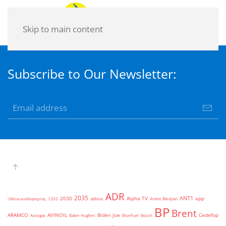
Skip to main content
Subscribe to Our Newsletter:
ADR
2035
ANT1
2030
Alpha TV
app
'άδεια κυκλοφορίας
1202
adblue
Andre Bledjian
BP
Brent
ARAMCO
AVINOIL
Biden Joe
Cedefop
Autogas
Baker Hughes
BlueFuel
Bosch