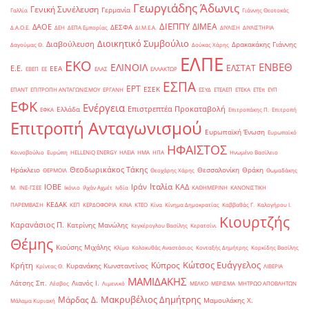
Γεωργιάδης Άδωνις
Γενική Συνέλευση
Γερμανία
Γαλλία
Γιάννης Θεοτοκάς
ΔΙΕΠΠΥ
ΔΙΜΕΑ
ΔΑΟΕ
ΔΕΣΦΑ
Δ.Α.Ο.Ε.
ΔΕΗ
ΔΕΠΑ Εμπορίας
ΔΙ.Μ.Ε.Α.
ΔΙΥΛΙΣΗ
ΔΙΥΛΙΣΤΗΡΙΑ
Διοικητικό Συμβούλιο
Διαβούλευση
Δρακακάκης Γιάννης
Δαγούμας Θ.
Δούκας Χάρης
ΕΛΠΕ
ΕΚΟ
ΕΝΒΕΘ
ΕΛΙΝΟΙΛ
ΕΛΣΤΑΤ
Ε.Ε.
ΕΕΑ
ΕΒΕΠ
ΕΕ
ΕΛΑΣ
ΕΛΛΑΚΤΩΡ
ΕΣΠΑ
ΕΡΤ
ΕΣΕΚ
ΕΠΑΝΤ
ΕΠΙΤΡΟΠΗ ΑΝΤΑΓΩΝΙΣΜΟΥ
ΕΡΓΑΝΗ
ΕΣΥΔ
ΕΤΕΑΕΠ
ΕΤΕΚΑ
ΕΤΕπ
ΕΥΠ
ΕΦΚ
Ενέργεια
Επιστρεπτέα Προκαταβολή
Ελλάδα
ΕΦΚΑ
Επιτροπάκης Π.
Επιτροπή
Επιτροπή Ανταγωνισμού
Ευρωπαϊκή Ένωση
Ευρωπαϊκό
ΗΦΑΙΣΤΟΣ
Κοινοβούλιο
Ευρώπη
ΗELLENiQ ENERGY
ΗΛΕΙΑ
ΗΜΑ
ΗΠΑ
Ηνωμένο Βασίλειο
Θεοδωρικάκος Τάκης
Ηράκλειο
Θεσσαλονίκη
Θράκη
ΘΕΡΜΟΙΛ
Θεοχάρης Χάρης
Θωμαδάκης
Ιταλία
ΙΟΒΕ
Ιράν
ΚΑΔ
Μ.
ΙΝΕ-ΓΣΕΕ
Ικόνιο
Ιλχάν Αχμέτ
Ινδία
ΚΑΘΗΜΕΡΙΝΗ
ΚΑΝΟΝΙΣΤΙΚΗ
ΚΕΔΑΚ
ΠΑΡΕΜΒΑΣΗ
ΚΕΠ
ΚΕΡΔΟΦΟΡΙΑ
ΚΙΝΑ
ΚΤΕΟ
Κίνα
Κίνημα Δημοκρατίας
Καββαθάς Γ.
Καλογήρου Ι.
Κιουρτζής
Καρανάσιος Π.
Κατρίνης Μανώλης
Κεγκέρογλου Βασίλης
Κερατσίνι
Θέμης
Κιούσης Μιχάλης
Κλίμα
Κολοκυθάς Αναστάσιος
Κονταξής Δημήτρης
Κορκίδης Βασίλης
Κώτσος Ευάγγελος
Κύπρος
Κρήτη
Κυρανάκης Κωνσταντίνος
Κρίντας Θ.
ΛΙΒΕΡΙΑ
ΜΑΜΙΔΑΚΗΣ
Λάτσης Σπ.
Λιανός Ι.
Λέσβος
Λιμενικό
ΜΕΛΚΟ
ΜΕΡΙΣΜΑ
ΜΗΤΡΩΟ ΑΠΟΒΛΗΤΩΝ
Μακρυβέλιος Δημήτρης
Μάρδας Δ.
Μαμουλάκης Χ.
Μάλαμα Κυριακή