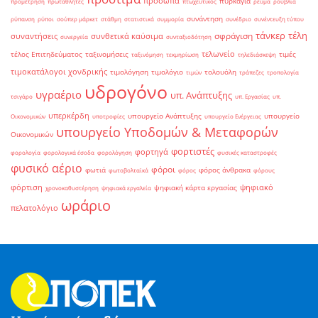
πρόσωπα
πυρκαγιά
προμέτρηση
πρωταθλητές
πτωχευτικός
ρεύμα
ρούβλια
συνάντηση
ρύπανση
ρύποι
σούπερ μάρκετ
στάθμη
στατιστικά
συμμορία
συνέδριο
συνέντευξη τύπου
τάνκερ
τέλη
σφράγιση
συναντήσεις
συνθετικά καύσιμα
συνεργεία
συνταξιοδότηση
τελωνείο
τέλος Επιτηδεύματος
ταξινομήσεις
τιμές
ταξινόμηση
τεκμηρίωση
τηλεδιάσκεψη
τιμοκατάλογοι χονδρικής
τιμολόγηση
τιμολόγιο
τολουόλη
τιμών
τράπεζες
τροπολογία
υδρογόνο
υγραέριο
υπ. Ανάπτυξης
τσιγάρο
υπ. Εργασίας
υπ.
υπερκέρδη
υπουργείο Ανάπτυξης
υπουργείο
Οικονομικών
υποτροφίες
υπουργείο Ενέργειας
υπουργείο Υποδομών & Μεταφορών
Οικονομικών
φορτιστές
φορτηγά
φορολογία
φορολογικά έσοδα
φορολόγηση
φυσικές καταστροφές
φυσικό αέριο
φόροι
φωτιά
φόρος άνθρακα
φωτοβολταϊκά
φόρος
φόρους
φόρτιση
ψηφιακό
ψηφιακή κάρτα εργασίας
χρονοκαθυστέρηση
ψηφιακά εργαλεία
ωράριο
πελατολόγιο