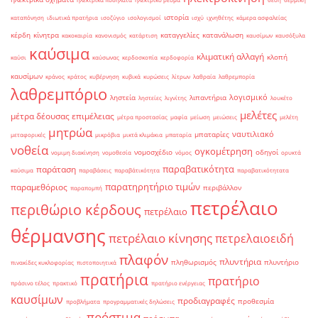
ιστορία
καταπόνηση
ιδιωτικά πρατήρια
ισοζύγιο
ισολογισμοί
ισχύ
ιχνηθέτης
κάμερα ασφαλείας
κέρδη
κίνητρα
καταγγελίες
κατανάλωση
κακοκαιρία
κανονισμός
κατάρτιση
καυσίμων
καυσόξυλα
καύσιμα
κλιματική αλλαγή
κλοπή
καύσι
καύσωνας
κερδοσκοπία
κερδοφορία
καυσίμων
κράνος
κράτος
κυβέρνηση
κυβικά
κυρώσεις
λίτρων
λαθραία
λαθρεμπορία
λαθρεμπόριο
λογισμικό
ληστεία
λιπαντήρια
ληστείες
λιγνίτης
λουκέτο
μελέτες
μέτρα δέουσας επιμέλειας
μέτρα προστασίας
μαφία
μείωση
μειώσεις
μελέτη
μητρώα
ναυτιλιακό
μπαταρίες
μεταφορικές
μικρόβια
μικτά κλιμάκια
μπαταρία
νοθεία
ογκομέτρηση
νομοσχέδιο
οδηγοί
νομιμη διακίνηση
νομοθεσία
νόμος
ορυκτά
παραβατικότητα
παράταση
καύσιμα
παραβάσεις
παραβάτικότητα
παραβατικότητατα
παρατηρητήριο τιμών
παραμεθόριος
περιβάλλον
παραπομπή
πετρέλαιο
περιθώριο κέρδους
πετρέλαιο
θέρμανσης
πετρέλαιο κίνησης
πετρελαιοειδή
πλαφόν
πλυντήρια
πληθωρισμός
πλυντήριο
πινακίδες κυκλοφορίας
πιστοποιητικά
πρατήρια
πρατήριο
πράσινο τέλος
πρακτικό
πρατήριο ενέργειας
καυσίμων
προδιαγραφές
προθεσμία
προβλήματα
προγραμματικές δηλώσεις
πρόστιμα