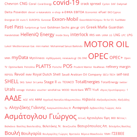
covid-19
CNG
Chevron
crack spread
Coral
Coral Energy
Cyclon
DAF
Dailymail
Delta Poseidon
e-ΕΦΚΑ
EBITDA
eFuel
diesel
e-katanalotis
e-shop
Economist
EKO Cyprus
Exxon-Mobil
Energean Oil
euro 5
EUROPOL
Eurostat
ExxonMobil Κύπρου
fit for 55
FuelMate
Fuel Pass
Greek Mafia
Guardian
Goldman Sachs
gov.gr
fuelprices.gr
fund
GPS
HelleniQ Energy
interlock
LNG
IRIS
LPG
Handelsblatt
Inside Story
kWh
LANA
LG
LPC
MOTOR OIL
Lukoil
Mediterranean Gas
mini market
Mohammad Sanusi Barkindo
OPEC
myData
OPEC+
Mytilineos
MWh
myΘέρμανση
newsauto.gr
OIL ONE
Open
POS
PLATTS
refinery margin
TV
Optima Bank
Petrolina
Porsche
Prudent Warrior
RealNews
Revoil
Royal Dutch Shell
self-test
Saudi Arabian Oil Company
REPSOL
RMM
SECU-TECH
SHELL
TotalEnergies
Stage II
TEXACO
TotalEnergy
SKG
Sokol
Sri Lanka
sts
twitter
Urals
WTI
Yiufi
vintage
Viohalco
voucher
windfall tax
WOOD
World Bank
«Άγιος Χριστόφορος»
΄1
ΑΑΔΕ
Αλβανία
ΑΦΜ
ΑΟΖ
ΑΠΕ
Αγγελική Ναταλία Αδαμοπούλου
Αλεξανδρούπολη
Αλεξιάδης
Αληγιζάκης Γιάννης
Αναφορά
Τρ.
Αναγνωστόπουλος Θ.
Αρβανιτίδης Γιώργος
Ασία
Ασμάτογλου Γιώργος
Αχτσιόγλου Έφη
Αττική
ΒΕΘ
Βέττας Ι.
Βεσυρόπουλος Απ.
Βελετάκης Ν.
Βαλκάνια
Βασίλης Βασιλειάδης
Βενεζουέλα
Βιλιάρδος Βασίλης
Βουλή
Βουλγαρία
ΓΣΕΒΕΕ
Βουλγαρίδης Γιώργος
Βρετανία
Βόρεια Μακεδονία
ΓΕΜΗ