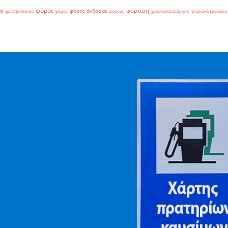
φόροι
φόρτιση
ιά
φόρος άνθρακα
φωτοβολταϊκά
φόρος
φόρους
χρονοκαθυστέρηση
ψηφιακά εργαλεία