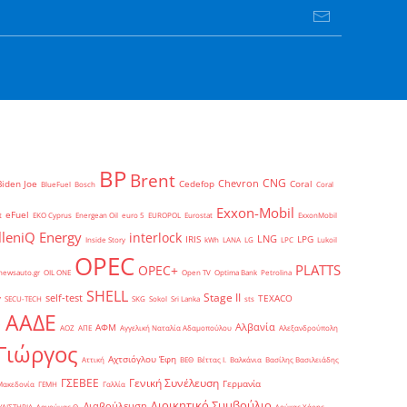
BP
Brent
CNG
Chevron
Biden Joe
Cedefop
Coral
BlueFuel
Bosch
Coral
Exxon-Mobil
eFuel
t
EKO Cyprus
Energean Oil
euro 5
EUROPOL
Eurostat
ExxonMobil
lleniQ Energy
interlock
LNG
IRIS
LPG
Inside Story
kWh
LANA
LG
LPC
Lukoil
OPEC
PLATTS
OPEC+
newsauto.gr
OIL ONE
Open TV
Optima Bank
Petrolina
SHELL
Stage II
self-test
y
TEXACO
SECU-TECH
SKG
Sokol
Sri Lanka
sts
ΑΑΔΕ
Αλβανία
ΑΦΜ
1
ΑΟΖ
ΑΠΕ
Αγγελική Ναταλία Αδαμοπούλου
Αλεξανδρούπολη
Γιώργος
Αχτσιόγλου Έφη
Αττική
ΒΕΘ
Βέττας Ι.
Βαλκάνια
Βασίλης Βασιλειάδης
Γενική Συνέλευση
ΓΣΕΒΕΕ
Γερμανία
Μακεδονία
ΓΕΜΗ
Γαλλία
Διοικητικό Συμβούλιο
Διαβούλευση
ΥΛΙΣΤΗΡΙΑ
Δαγούμας Θ.
Δούκας Χάρης