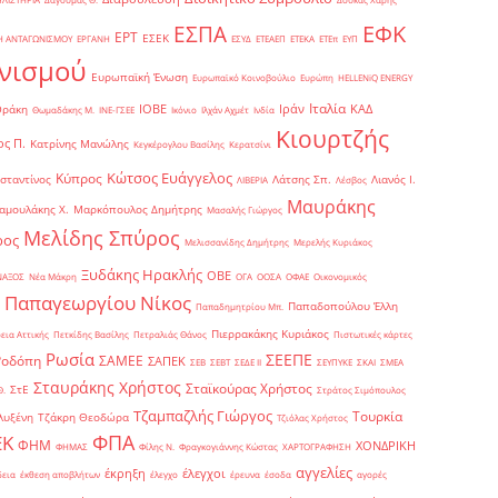
ΕΦΚ
ΕΣΠΑ
ΕΡΤ
ΕΣΕΚ
Η ΑΝΤΑΓΩΝΙΣΜΟΥ
ΕΡΓΑΝΗ
ΕΣΥΔ
ΕΤΕΑΕΠ
ΕΤΕΚΑ
ΕΤΕπ
ΕΥΠ
νισμού
Ευρωπαϊκή Ένωση
Ευρωπαϊκό Κοινοβούλιο
Ευρώπη
ΗELLENiQ ENERGY
Ιταλία
ΙΟΒΕ
Ιράν
ΚΑΔ
Θράκη
Θωμαδάκης Μ.
ΙΝΕ-ΓΣΕΕ
Ικόνιο
Ιλχάν Αχμέτ
Ινδία
Κιουρτζής
ς Π.
Κατρίνης Μανώλης
Κεγκέρογλου Βασίλης
Κερατσίνι
Κώτσος Ευάγγελος
Κύπρος
σταντίνος
Λάτσης Σπ.
Λιανός Ι.
ΛΙΒΕΡΙΑ
Λέσβος
Μαυράκης
αμουλάκης Χ.
Μαρκόπουλος Δημήτρης
Μασαλής Γιώργος
Μελίδης Σπύρος
ρος
Μελισσανίδης Δημήτρης
Μερελής Κυριάκος
Ξυδάκης Ηρακλής
ΟΒΕ
ΝΑΞΟΣ
Νέα Μάκρη
ΟΓΑ
ΟΟΣΑ
ΟΦΑΕ
Οικονομικός
Παπαγεωργίου Νίκος
Παπαδοπούλου Έλλη
Παπαδημητρίου Μπ.
Πιερρακάκης Κυριάκος
εια Αττικής
Πετκίδης Βασίλης
Πετραλιάς Θάνος
Πιστωτικές κάρτες
Ρωσία
ΣΕΕΠΕ
Ροδόπη
ΣΑΜΕΕ
ΣΑΠΕΚ
ΣΕΒ
ΣΕΒΤ
ΣΕΔΕ ΙΙ
ΣΕΥΠΥΚΕ
ΣΚΑΙ
ΣΜΕΑ
Σταυράκης Χρήστος
Σταϊκούρας Χρήστος
ΣτΕ
Θ.
Στράτος Σιμόπουλος
Τζαμπαζλής Γιώργος
Τουρκία
λυξένη
Τζάκρη Θεοδώρα
Τζιόλας Χρήστος
ΦΠΑ
ΕΚ
ΦΗΜ
ΧΟΝΔΡΙΚΗ
ΦΗΜΑΣ
Φίλης Ν.
Φραγκογιάννης Κώστας
ΧΑΡΤΟΓΡΑΦΗΣΗ
αγγελίες
έκρηξη
έλεγχοι
δεια
έκθεση αποβλήτων
έλεγχο
έρευνα
έσοδα
αγορές