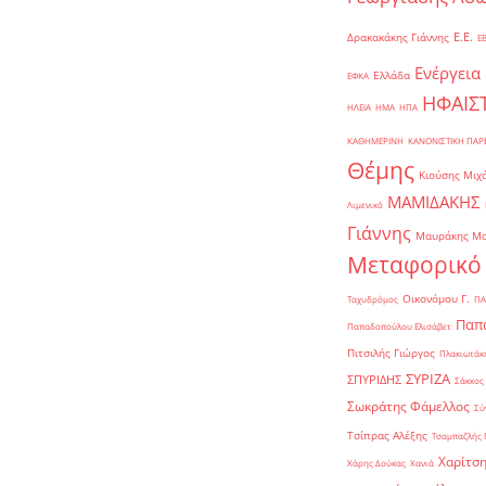
Ε.Ε.
Δρακακάκης Γιάννης
Ε
Ενέργεια
Ελλάδα
ΕΦΚΑ
ΗΦΑΙΣ
ΗΛΕΙΑ
ΗΜΑ
ΗΠΑ
ΚΑΘΗΜΕΡΙΝΗ
ΚΑΝΟΝΙΣΤΙΚΗ ΠΑ
Θέμης
Κιούσης Μιχ
ΜΑΜΙΔΑΚΗΣ
Λιμενικό
Γιάννης
Μαυράκης Μ
Μεταφορικό
Οικονόμου Γ.
Ταχυδρόμος
ΠΑ
Παπα
Παπαδοπούλου Ελισάβετ
Πιτσιλής Γιώργος
Πλακιωτάκη
ΣΥΡΙΖΑ
ΣΠΥΡΙΔΗΣ
Σάκκος
Σωκράτης Φάμελλος
Σύ
Τσίπρας Αλέξης
Τσαμπαζλής 
Χαρίτση
Χάρης Δούκας
Χανιά