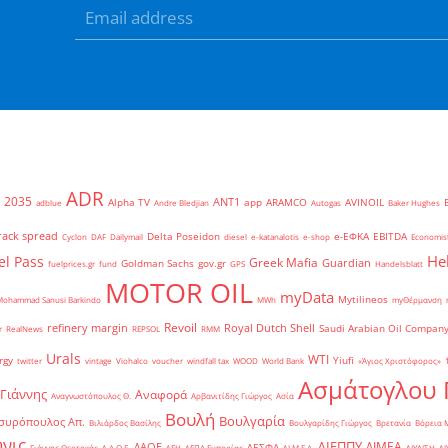
ADR
2035
ANT1
Alpha TV
app
ARAMCO
AVINOIL
adblue
Andre Bledjian
Autogas
Baker Hughes
rack spread
Delta Poseidon
e-ΕΦΚΑ
EBITDA
Cyclon
DAF
Dailymail
diesel
e-katanalotis
e-shop
Economis
He
el Pass
Greek Mafia
Guardian
Goldman Sachs
gov.gr
fuelprices.gr
fund
GPS
Handelsblatt
MOTOR OIL
myData
Mytilineos
Mohammad Sanusi Barkindo
MWh
myΘέρμανση
Revoil
refinery margin
Royal Dutch Shell
Saudi Arabian Oil Compan
r
RealNews
REPSOL
RMM
Urals
WTI
rgy
Yiufi
twitter
vintage
Viohalco
voucher
windfall tax
WOOD
World Bank
«Άγιος Χριστόφορος»
΄
Ασμάτογλου 
 Γιάννης
Αναφορά
Αναγνωστόπουλος Θ.
Αρβανιτίδης Γιώργος
Ασία
Βουλή
Βουλγαρία
συρόπουλος Απ.
Βιλιάρδος Βασίλης
Βουλγαρίδης Γιώργος
Βρετανία
Βόρεια 
νις
ΔΙΕΠΠΥ
ΔΙΜΕΑ
ΔΑΟΕ
ΔΕΣΦΑ
Γιάννης Θεοτοκάς
Δ.Α.Ο.Ε.
ΔΕΗ
ΔΕΠΑ Εμπορίας
ΔΙ.Μ.Ε.Α.
ΔΙΥΛΙΣΗ
ΔΙ