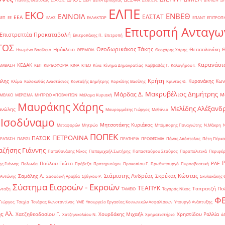
ΕΛΠΕ
ΕΚΟ
ΕΝΒΕΘ
ΕΛΙΝΟΙΛ
ΕΛΣΤΑΤ
ΕΕΑ
ΒΕΠ
ΕΕ
ΕΛΑΣ
ΕΛΛΑΚΤΩΡ
ΕΠΑΝΤ
ΕΠΙΤΡΟΠ
Επιτροπή Ανταγω
Επιστρεπτέα Προκαταβολή
Επιτροπάκης Π.
Επιτροπή
ΤΟΣ
Θεοδωρικάκος Τάκης
Ηράκλειο
Θεσσαλονίκη
Ηνωμένο Βασίλειο
ΘΕΡΜΟΙΛ
Θεοχάρης Χάρης
Καρανάσιο
ΚΕΔΑΚ
ΡΕΜΒΑΣΗ
ΚΕΠ
ΚΕΡΔΟΦΟΡΙΑ
ΚΙΝΑ
ΚΤΕΟ
Κίνα
Κίνημα Δημοκρατίας
Καββαθάς Γ.
Καλογήρου Ι.
Κρήτη
άλης
Κυρανάκης Κων
Κλίμα
Κολοκυθάς Αναστάσιος
Κονταξής Δημήτρης
Κορκίδης Βασίλης
Κρίντας Θ.
Μακρυβέλιος Δημήτρης
Μάρδας Δ.
Μ
ΜΕΛΚΟ
ΜΕΡΙΣΜΑ
ΜΗΤΡΩΟ ΑΠΟΒΛΗΤΩΝ
Μάλαμα Κυριακή
Μαυράκης Χάρης
Μελίδης Αλέξανδ
ανώλης
Μαυρομμάτης Γιώργος
Μεθάνιο
 Ισοδύναμο
Μητσοτάκης Κυριάκος
Μεταφορών
Μητρώο
Μπόμπορης Παναγιώτης
Ν.Μάκρη
ΠΟΠΕΚ
ΠΕΤΡΟΛΙΝΑ
ΠΑΣΟΚ
ΡΑΤΑΣΗ
ΠΑΡΙΣΙ
ΠΡΑΤΗΡΙΑ
ΠΡΟΘΕΣΜΙΑ
Πάνας Απόστολος
Πέτη Πέρκα
ζήσης Γιάννης
Παπαθανάσης Νίκος
Παπαμιχαήλ Σωτήρης
Παπασταύρου Σταύρος
Παραπολιτικά
Περιφέρ
Πούλου Γιώτα
ΡΑΕ
ς Γιάννης
Πολωνία
Πρέβεζα
Πρατηριούχοι
Προκοπίου Γ.
Πρωθυπουργό
Πυροσβεστική
Σιάμισιης Ανδρέας
Σκρέκας Κώστας
Σαμόλης Λ.
 Αντώνης
Σαουδική Αραβία
Σβίγκου Ρ.
Σκυλακάκης 
Σύστημα Εισροών - Εκροών
ΤΕΑΠΥΚ
Ταπρατζή Πο
νταξη
ΤΑΜΕΙΟ
Ταγαράς Νίκος
Φ
Γιώργος
Τσεχία
Τσιάρας Κωνσταντίνος
ΥΜΕ
Υπουργείο Εργασίας Κοινωνικών Ασφαλίσεων
Υπουργό Ανάπτυξης
ς Αλ.
Χατζηθεοδοσίου Γ.
Χουρδάκης Μιχαήλ
Χρηστίδου Ραλλία
Χατζηνικολάου Ν.
Χρηματιστήριο
ά