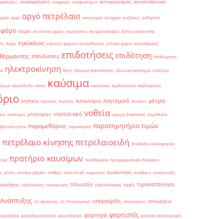
ανασφάλιστα
ανταγωνισμός
ανταποδοτικά
ακαλύψεις
αναφορές
αναψυκτήρια
αργό πετρέλαιο
αργία
αργό
αστυνομία
ατύχημα
αυξήσεις
αυξημένα
οφόρο
βόμβα
γειτονικές χώρες
γεωτρήσεις
δειγματοληψίες
δελτίο αποστολής
εγκύκλιος
ση
δώρα
ειδικούς φόρους κατανάλωσης
ειδικός φόρος κατανάλωσης
επιδοτήσεις
επιδότηση
 θέρμανσης
επενδύσεις
επιθεώρηση
ηλεκτροκίνηση
μα
θέση
θερμική καταπόνηση
ιδιωτικά πρατήρια
ισοζύγιο
καύσιμα
σίμων
καυσόξυλα
καύσι
καύσωνας
κερδοσκοπία
κερδοφορία
όριο
μέτρα
λογισμικό
ληστεία
λιπαντήρια
ληστείες
λιγνίτης
λουκέτο
νοθεία
ναυτιλιακό
μπαταρίες
κια
μπαταρία
νομιμη διακίνηση
νομοθεσία
παρατηρητήριο τιμών
παραμεθόριος
βατικότητατα
παραπομπή
πετρέλαιο κίνησης
πετρελαιοειδή
πινακίδες κυκλοφορίας
πρατήριο καυσίμων
ειας
προβλήματα
προγραμματικές δηλώσεις
συνάντηση
η
ρύποι
σούπερ μάρκετ
στάθμη
στατιστικά
συμμορία
συνέδριο
συνέντευξη
τελωνείο
τιμοκατάλογοι
νομήσεις
τιμές
ταξινόμηση
τεκμηρίωση
τηλεδιάσκεψη
 Ανάπτυξης
υπερκέρδη
υπουργείο
υπ. Εργασίας
υπ. Οικονομικών
υποτροφίες
φορτιστές
φορτηγά
φορολογία
φορολογικά έσοδα
φορολόγηση
φυσικές καταστροφές