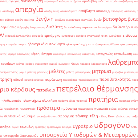
αδειοδότηση
ρότες
αγωγός
αμόλυβδη
αεροπορικά καύσιμα
αιτήματα
ανάκτηση ατμών
αναβάθμιση
αν
απεργία
απόβλητα
απόδειξη
ς
απαλλαγή
αποζημίωση
αποτελέσματα
απόσυρση
απόφαση
βενζίνη
βυτιοφόρα
βυτι
βυτίο
τές
αύξηση
βαρέλι
βενζίνες
βενζίνης
βιοκαύσιμα
βιοντίζελ
διαλύτες
διυλιστήρια
δηλώσεις
διασύνδεση ταμειακών
διάρρηξη
διαγωνισμός
δικαστήριο
δό
ών
επίδομα
εμπάργκο
εισφορά αλληλεγγύης
εισφορές
εμπρησμός
εμπόριο
ενεργειακή κρίση
ενισχύσεις
ηλεκτρικά αυτοκίνητα
ευρώ
ηλεκτρικά οχήματα
ρηση
εταιρείες
ηλεκτρικά ποδήλατα
ηλεκτρικό ρεύ
κέρδη
κίνητρα
καταγγελίες
κατανάλωση
θέτης
κάμερα ασφαλείας
κακοκαιρία
κανονισμός
κατάρτιση
καυ
λαθρεμπ
 καυσίμων
κράνος
κράτος
κυβέρνηση
κυβικά
κυρώσεις
λίτρων
λαθραία
λαθρεμπορία
μητρώα
μελέτες
ρα προστασίας
μαφία
μείωση
μειώσεις
μελέτη
μεταφορικές
μικρόβια
μικτά κλιμά
έτρηση
παραβατικότητα
παράταση
οδηγοί
ορυκτά καύσιμα
παραβάσεις
παραβάτικότητα
παρα
πετρέλαιο θέρμανσης
ριο κέρδους
πετρέλαιο
πρατήρια
ν
πλυντήρια
πληθωρισμός
πλυντήριο
πράσινο τέλος
πρακτικό
πρατήριο ενέργ
πρόστιμα
πρόσωπα
ία
πυρκαγιά
προμέτρηση
πρωταθλητές
πτωχευτικός
ρεύμα
ρούβλια
ρύπανσ
τάνκερ
τέλη
σφράγιση
συνθετικά καύσιμα
τέλος Επιτηδεύματος
ταξι
εία
συνταξιοδότηση
υδρογόνο
υγραέριο
υπ.
μολόγιο
τολουόλη
τιμών
τράπεζες
τροπολογία
τσιγάρο
υπουργείο Υποδομών & Μεταφορών
υπουργείο Οικονομικών
ας