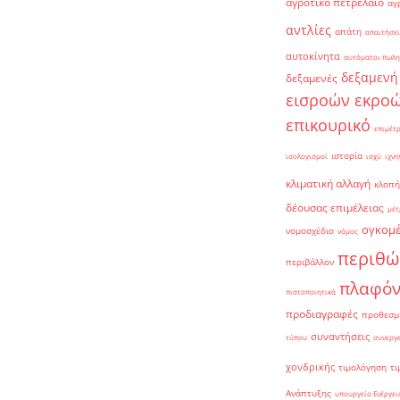
αγροτικό πετρέλαιο
αγ
αντλίες
απάτη
απαιτήσει
αυτοκίνητα
αυτόματοι πωλη
δεξαμενή
δεξαμενές
εισροών εκρο
επικουρικό
επιμέτ
ιστορία
ισολογισμοί
ισχύ
ιχνη
κλιματική αλλαγή
κλοπή
δέουσας επιμέλειας
μέτ
ογκομ
νομοσχέδιο
νόμος
περιθώ
περιβάλλον
πλαφό
πιστοποιητικά
προδιαγραφές
προθεσμ
συναντήσεις
τύπου
συνεργ
χονδρικής
τιμολόγηση
τι
Ανάπτυξης
υπουργείο Ενέργει