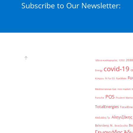
Subscribe to Our Newsletter:
2030
'άδεια κυκλοφορίας
1202
covid-19
c
Energy
Fu
Κύπρου
fit for 55
FuelMate
Mediterranean Gas
mini market
POS
Porsche
Prudent Warrio
TotalEnergies
TotalEne
Αληγιζάκης
Αλεξιάδης Τρ.
Βε
Βελετάκης Ν.
Βενεζουέλα
Γεωργιάδης Άδω