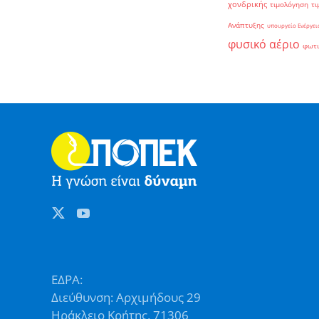
χονδρικής
τιμολόγηση
τι
Ανάπτυξης
υπουργείο Ενέργει
φυσικό αέριο
φωτ
ΕΔΡΑ:
Διεύθυνση: Αρχιμήδους 29
Ηράκλειο Κρήτης, 71306