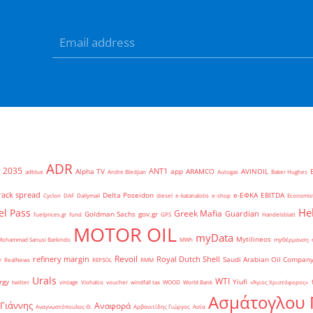
ADR
2035
ANT1
Alpha TV
app
ARAMCO
AVINOIL
adblue
Andre Bledjian
Autogas
Baker Hughes
rack spread
Delta Poseidon
e-ΕΦΚΑ
EBITDA
Cyclon
DAF
Dailymail
diesel
e-katanalotis
e-shop
Economis
He
el Pass
Greek Mafia
Guardian
Goldman Sachs
gov.gr
fuelprices.gr
fund
GPS
Handelsblatt
MOTOR OIL
myData
Mytilineos
Mohammad Sanusi Barkindo
MWh
myΘέρμανση
Revoil
refinery margin
Royal Dutch Shell
Saudi Arabian Oil Compan
r
RealNews
REPSOL
RMM
Urals
WTI
rgy
Yiufi
twitter
vintage
Viohalco
voucher
windfall tax
WOOD
World Bank
«Άγιος Χριστόφορος»
΄
Ασμάτογλου 
 Γιάννης
Αναφορά
Αναγνωστόπουλος Θ.
Αρβανιτίδης Γιώργος
Ασία