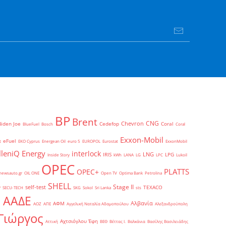
BP
Brent
CNG
Chevron
Biden Joe
Cedefop
Coral
BlueFuel
Bosch
Coral
Exxon-Mobil
eFuel
t
EKO Cyprus
Energean Oil
euro 5
EUROPOL
Eurostat
ExxonMobil
lleniQ Energy
interlock
LNG
IRIS
LPG
Inside Story
kWh
LANA
LG
LPC
Lukoil
OPEC
PLATTS
OPEC+
newsauto.gr
OIL ONE
Open TV
Optima Bank
Petrolina
SHELL
Stage II
self-test
y
TEXACO
SECU-TECH
SKG
Sokol
Sri Lanka
sts
ΑΑΔΕ
Αλβανία
ΑΦΜ
1
ΑΟΖ
ΑΠΕ
Αγγελική Ναταλία Αδαμοπούλου
Αλεξανδρούπολη
Γιώργος
Αχτσιόγλου Έφη
Αττική
ΒΕΘ
Βέττας Ι.
Βαλκάνια
Βασίλης Βασιλειάδης