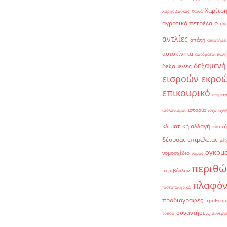
Χαρίτση
Χάρης Δούκας
Χανιά
αγροτικό πετρέλαιο
αγ
αντλίες
απάτη
απαιτήσει
αυτοκίνητα
αυτόματοι πωλη
δεξαμενή
δεξαμενές
εισροών εκρο
επικουρικό
επιμέτ
ιστορία
ισολογισμοί
ισχύ
ιχνη
κλιματική αλλαγή
κλοπή
δέουσας επιμέλειας
μέτ
ογκομ
νομοσχέδιο
νόμος
περιθώ
περιβάλλον
πλαφό
πιστοποιητικά
προδιαγραφές
προθεσμ
συναντήσεις
τύπου
συνεργ