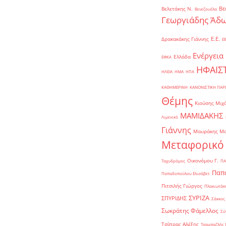
Βε
Βελετάκης Ν.
Βενεζουέλα
Γεωργιάδης Άδω
Ε.Ε.
Δρακακάκης Γιάννης
Ε
Ενέργεια
Ελλάδα
ΕΦΚΑ
ΗΦΑΙΣ
ΗΛΕΙΑ
ΗΜΑ
ΗΠΑ
ΚΑΘΗΜΕΡΙΝΗ
ΚΑΝΟΝΙΣΤΙΚΗ ΠΑ
Θέμης
Κιούσης Μιχ
ΜΑΜΙΔΑΚΗΣ
Λιμενικό
Γιάννης
Μαυράκης Μ
Μεταφορικό
Οικονόμου Γ.
Ταχυδρόμος
ΠΑ
Παπα
Παπαδοπούλου Ελισάβετ
Πιτσιλής Γιώργος
Πλακιωτάκη
ΣΥΡΙΖΑ
ΣΠΥΡΙΔΗΣ
Σάκκος
Σωκράτης Φάμελλος
Σύ
Τσίπρας Αλέξης
Τσαμπαζλής 