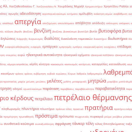
ς Αλ.
Χατζηθεοδοσίου Γ.
Χουρδάκης Μιχαήλ
Χρηστίδου Ραλλία
Χατζηνικολάου Ν.
Χρηματιστήριο
ά
αδειοδότηση
ρότες
αγωγός
αμόλυβδη
αεροπορικά καύσιμα
αιτήματα
ανάκτηση ατμών
αναβάθμιση
αν
απεργία
απόβλητα
απόδειξη
ς
απαλλαγή
αποζημίωση
αποτελέσματα
απόσυρση
απόφαση
βενζίνη
βυτιοφόρα
βυτι
βυτίο
τές
αύξηση
βαρέλι
βενζίνες
βενζίνης
βιοκαύσιμα
βιοντίζελ
διαλύτες
διυλιστήρια
δηλώσεις
διασύνδεση ταμειακών
διάρρηξη
διαγωνισμός
δικαστήριο
δό
ών
επίδομα
εμπάργκο
εισφορά αλληλεγγύης
εισφορές
εμπρησμός
εμπόριο
ενεργειακή κρίση
ενισχύσεις
ηλεκτρικά αυτοκίνητα
ευρώ
ηλεκτρικά οχήματα
ρηση
εταιρείες
ηλεκτρικά ποδήλατα
ηλεκτρικό ρεύ
κέρδη
κίνητρα
καταγγελίες
κατανάλωση
θέτης
κάμερα ασφαλείας
κακοκαιρία
κανονισμός
κατάρτιση
καυ
λαθρεμπ
 καυσίμων
κράνος
κράτος
κυβέρνηση
κυβικά
κυρώσεις
λίτρων
λαθραία
λαθρεμπορία
μητρώα
μελέτες
ρα προστασίας
μαφία
μείωση
μειώσεις
μελέτη
μεταφορικές
μικρόβια
μικτά κλιμά
έτρηση
παραβατικότητα
παράταση
οδηγοί
ορυκτά καύσιμα
παραβάσεις
παραβάτικότητα
παρα
πετρέλαιο θέρμανσης
ριο κέρδους
πετρέλαιο
πρατήρια
ν
πλυντήρια
πληθωρισμός
πλυντήριο
πράσινο τέλος
πρακτικό
πρατήριο ενέργ
πρόστιμα
πρόσωπα
ία
πυρκαγιά
προμέτρηση
πρωταθλητές
πτωχευτικός
ρεύμα
ρούβλια
ρύπανσ
τάνκερ
τέλη
σφράγιση
συνθετικά καύσιμα
τέλος Επιτηδεύματος
ταξι
εία
συνταξιοδότηση
υδρογόνο