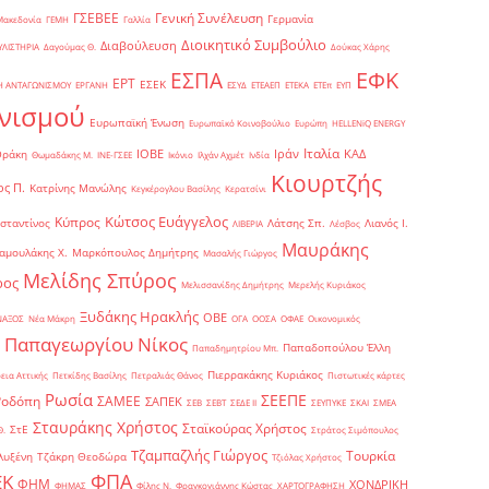
Γενική Συνέλευση
ΓΣΕΒΕΕ
Γερμανία
Μακεδονία
ΓΕΜΗ
Γαλλία
Διοικητικό Συμβούλιο
Διαβούλευση
ΥΛΙΣΤΗΡΙΑ
Δαγούμας Θ.
Δούκας Χάρης
ΕΦΚ
ΕΣΠΑ
ΕΡΤ
ΕΣΕΚ
Η ΑΝΤΑΓΩΝΙΣΜΟΥ
ΕΡΓΑΝΗ
ΕΣΥΔ
ΕΤΕΑΕΠ
ΕΤΕΚΑ
ΕΤΕπ
ΕΥΠ
νισμού
Ευρωπαϊκή Ένωση
Ευρωπαϊκό Κοινοβούλιο
Ευρώπη
ΗELLENiQ ENERGY
Ιταλία
ΙΟΒΕ
Ιράν
ΚΑΔ
Θράκη
Θωμαδάκης Μ.
ΙΝΕ-ΓΣΕΕ
Ικόνιο
Ιλχάν Αχμέτ
Ινδία
Κιουρτζής
ς Π.
Κατρίνης Μανώλης
Κεγκέρογλου Βασίλης
Κερατσίνι
Κώτσος Ευάγγελος
Κύπρος
σταντίνος
Λάτσης Σπ.
Λιανός Ι.
ΛΙΒΕΡΙΑ
Λέσβος
Μαυράκης
αμουλάκης Χ.
Μαρκόπουλος Δημήτρης
Μασαλής Γιώργος
Μελίδης Σπύρος
ρος
Μελισσανίδης Δημήτρης
Μερελής Κυριάκος
Ξυδάκης Ηρακλής
ΟΒΕ
ΝΑΞΟΣ
Νέα Μάκρη
ΟΓΑ
ΟΟΣΑ
ΟΦΑΕ
Οικονομικός
Παπαγεωργίου Νίκος
Παπαδοπούλου Έλλη
Παπαδημητρίου Μπ.
Πιερρακάκης Κυριάκος
εια Αττικής
Πετκίδης Βασίλης
Πετραλιάς Θάνος
Πιστωτικές κάρτες
Ρωσία
ΣΕΕΠΕ
Ροδόπη
ΣΑΜΕΕ
ΣΑΠΕΚ
ΣΕΒ
ΣΕΒΤ
ΣΕΔΕ ΙΙ
ΣΕΥΠΥΚΕ
ΣΚΑΙ
ΣΜΕΑ
Σταυράκης Χρήστος
Σταϊκούρας Χρήστος
ΣτΕ
Θ.
Στράτος Σιμόπουλος
Τζαμπαζλής Γιώργος
Τουρκία
λυξένη
Τζάκρη Θεοδώρα
Τζιόλας Χρήστος
ΦΠΑ
ΕΚ
ΦΗΜ
ΧΟΝΔΡΙΚΗ
ΦΗΜΑΣ
Φίλης Ν.
Φραγκογιάννης Κώστας
ΧΑΡΤΟΓΡΑΦΗΣΗ