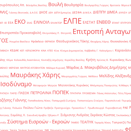
Βουλή
Βουλγαρία
συρόπουλος Απ.
Βιλιάρδος Βασίλης
Βουλγαρίδης Γιώργος
Βρετανία
Βόρεια 
νις
ΔΙΕΠΠΥ
ΔΙΜΕΑ
ΔΑΟΕ
ΔΕΣΦΑ
Γιάννης Θεοτοκάς
Δ.Α.Ο.Ε.
ΔΕΗ
ΔΕΠΑ Εμπορίας
ΔΙ.Μ.Ε.Α.
ΔΙΥΛΙΣΗ
ΔΙ
ΕΛΠΕ
ΕΚΟ
ΕΝΒΕΘ
ΕΛΙΝΟΙΛ
ΕΛΣΤΑΤ
ΕΕΑ
ΒΕΠ
ΕΕ
ΕΛΑΣ
ΕΛΛΑΚΤΩΡ
ΕΠΑΝΤ
ΕΠΙΤΡΟΠ
Επιτροπή Ανταγω
Επιστρεπτέα Προκαταβολή
Επιτροπάκης Π.
Επιτροπή
ΤΟΣ
Θεοδωρικάκος Τάκης
Ηράκλειο
Θεσσαλονίκη
Ηνωμένο Βασίλειο
ΘΕΡΜΟΙΛ
Θεοχάρης Χάρης
Καρανάσιο
ΚΕΔΑΚ
ΡΕΜΒΑΣΗ
ΚΕΠ
ΚΕΡΔΟΦΟΡΙΑ
ΚΙΝΑ
ΚΤΕΟ
Κίνα
Κίνημα Δημοκρατίας
Καββαθάς Γ.
Καλογήρου Ι.
Κρήτη
άλης
Κυρανάκης Κων
Κλίμα
Κολοκυθάς Αναστάσιος
Κονταξής Δημήτρης
Κορκίδης Βασίλης
Κρίντας Θ.
Μακρυβέλιος Δημήτρης
Μάρδας Δ.
Μ
ΜΕΛΚΟ
ΜΕΡΙΣΜΑ
ΜΗΤΡΩΟ ΑΠΟΒΛΗΤΩΝ
Μάλαμα Κυριακή
Μαυράκης Χάρης
Μελίδης Αλέξανδ
ανώλης
Μαυρομμάτης Γιώργος
Μεθάνιο
 Ισοδύναμο
Μητσοτάκης Κυριάκος
Μεταφορών
Μητρώο
Μπόμπορης Παναγιώτης
Ν.Μάκρη
ΠΟΠΕΚ
ΠΕΤΡΟΛΙΝΑ
ΠΑΣΟΚ
ΡΑΤΑΣΗ
ΠΑΡΙΣΙ
ΠΡΑΤΗΡΙΑ
ΠΡΟΘΕΣΜΙΑ
Πάνας Απόστολος
Πέτη Πέρκα
ζήσης Γιάννης
Παπαθανάσης Νίκος
Παπαμιχαήλ Σωτήρης
Παπασταύρου Σταύρος
Παραπολιτικά
Περιφέρ
Πούλου Γιώτα
ΡΑΕ
ς Γιάννης
Πολωνία
Πρέβεζα
Πρατηριούχοι
Προκοπίου Γ.
Πρωθυπουργό
Πυροσβεστική
Σιάμισιης Ανδρέας
Σκρέκας Κώστας
Σαμόλης Λ.
 Αντώνης
Σαουδική Αραβία
Σβίγκου Ρ.
Σκυλακάκης 
Σύστημα Εισροών - Εκροών
ΤΕΑΠΥΚ
Ταπρατζή Πο
νταξη
ΤΑΜΕΙΟ
Ταγαράς Νίκος
Φ
Γιώργος
Τσεχία
Τσιάρας Κωνσταντίνος
ΥΜΕ
Υπουργείο Εργασίας Κοινωνικών Ασφαλίσεων
Υπουργό Ανάπτυξης