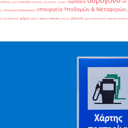
υγραέριο
υπ.
μολόγιο
τολουόλη
τιμών
τράπεζες
τροπολογία
τσιγάρο
υπουργείο Υποδομών & Μεταφορών
υπουργείο Οικονομικών
ας
φόροι
φόρτιση
ιά
φόρος άνθρακα
φωτοβολταϊκά
φόρος
φόρους
χρονοκαθυστέρηση
ψηφιακά εργαλεία