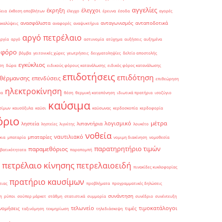
αγγελίες
έκρηξη
έλεγχοι
δεια
έκθεση αποβλήτων
έλεγχο
έρευνα
έσοδα
αγορές
ανασφάλιστα
ανταγωνισμός
ανταποδοτικά
ακαλύψεις
αναφορές
αναψυκτήρια
αργό πετρέλαιο
αργία
αργό
αστυνομία
ατύχημα
αυξήσεις
αυξημένα
οφόρο
βόμβα
γειτονικές χώρες
γεωτρήσεις
δειγματοληψίες
δελτίο αποστολής
εγκύκλιος
ση
δώρα
ειδικούς φόρους κατανάλωσης
ειδικός φόρος κατανάλωσης
επιδοτήσεις
επιδότηση
 θέρμανσης
επενδύσεις
επιθεώρηση
ηλεκτροκίνηση
μα
θέση
θερμική καταπόνηση
ιδιωτικά πρατήρια
ισοζύγιο
καύσιμα
σίμων
καυσόξυλα
καύσι
καύσωνας
κερδοσκοπία
κερδοφορία
όριο
μέτρα
λογισμικό
ληστεία
λιπαντήρια
ληστείες
λιγνίτης
λουκέτο
νοθεία
ναυτιλιακό
μπαταρίες
κια
μπαταρία
νομιμη διακίνηση
νομοθεσία
παρατηρητήριο τιμών
παραμεθόριος
βατικότητατα
παραπομπή
πετρέλαιο κίνησης
πετρελαιοειδή
πινακίδες κυκλοφορίας
πρατήριο καυσίμων
ειας
προβλήματα
προγραμματικές δηλώσεις
συνάντηση
η
ρύποι
σούπερ μάρκετ
στάθμη
στατιστικά
συμμορία
συνέδριο
συνέντευξη
τελωνείο
τιμοκατάλογοι
νομήσεις
τιμές
ταξινόμηση
τεκμηρίωση
τηλεδιάσκεψη