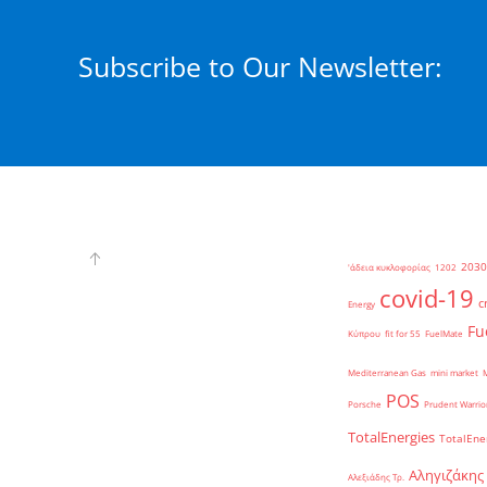
Subscribe to Our Newsletter:
2030
'άδεια κυκλοφορίας
1202
covid-19
c
Energy
Fu
Κύπρου
fit for 55
FuelMate
Mediterranean Gas
mini market
POS
Porsche
Prudent Warrio
TotalEnergies
TotalEne
Αληγιζάκης
Αλεξιάδης Τρ.