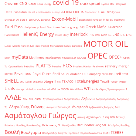
covid-19
CNG
Chevron
crack spread
Coral
Coral Energy
Cyclon
DAF
Dailymail
Delta Poseidon
e-ΕΦΚΑ
EBITDA
eFuel
diesel
e-katanalotis
e-shop
Economist
EKO Cyprus
Exxon-Mobil
Energean Oil
euro 5
EUROPOL
Eurostat
ExxonMobil Κύπρου
fit for 55
FuelMate
Fuel Pass
Greek Mafia
Guardian
Goldman Sachs
gov.gr
fuelprices.gr
fund
GPS
HelleniQ Energy
interlock
LNG
IRIS
LPG
Handelsblatt
Inside Story
kWh
LANA
LG
LPC
MOTOR OIL
Lukoil
Mediterranean Gas
mini market
Mohammad Sanusi Barkindo
OPEC
myData
OPEC+
Mytilineos
MWh
myΘέρμανση
newsauto.gr
OIL ONE
Open
POS
PLATTS
refinery margin
TV
Optima Bank
Petrolina
Porsche
Prudent Warrior
RealNews
Revoil
Royal Dutch Shell
self-test
Saudi Arabian Oil Company
REPSOL
RMM
SECU-TECH
SHELL
TotalEnergies
Stage II
TEXACO
TotalEnergy
SKG
Sokol
Sri Lanka
sts
twitter
Urals
WTI
Yiufi
vintage
Viohalco
voucher
windfall tax
WOOD
World Bank
«Άγιος Χριστόφορος»
΄1
ΑΑΔΕ
Αλβανία
ΑΦΜ
ΑΟΖ
ΑΠΕ
Αγγελική Ναταλία Αδαμοπούλου
Αλεξανδρούπολη
Αλεξιάδης
Αληγιζάκης Γιάννης
Αναφορά
Τρ.
Αναγνωστόπουλος Θ.
Αρβανιτίδης Γιώργος
Ασία
Ασμάτογλου Γιώργος
Αχτσιόγλου Έφη
Αττική
ΒΕΘ
Βέττας Ι.
Βεσυρόπουλος Απ.
Βελετάκης Ν.
Βαλκάνια
Βασίλης Βασιλειάδης
Βενεζουέλα
Βιλιάρδος Βασίλης
Βουλή
Βουλγαρία
ΓΣΕΒΕΕ
Βουλγαρίδης Γιώργος
Βρετανία
Βόρεια Μακεδονία
ΓΕΜΗ