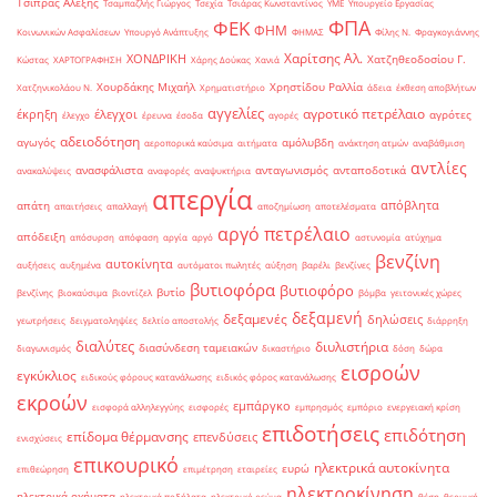
Τσίπρας Αλέξης
Τσαμπαζλής Γιώργος
Τσεχία
Τσιάρας Κωνσταντίνος
ΥΜΕ
Υπουργείο Εργασίας
ΦΠΑ
ΦΕΚ
ΦΗΜ
Κοινωνικών Ασφαλίσεων
Υπουργό Ανάπτυξης
ΦΗΜΑΣ
Φίλης Ν.
Φραγκογιάννης
Χαρίτσης Αλ.
ΧΟΝΔΡΙΚΗ
Χατζηθεοδοσίου Γ.
Κώστας
ΧΑΡΤΟΓΡΑΦΗΣΗ
Χάρης Δούκας
Χανιά
Χουρδάκης Μιχαήλ
Χρηστίδου Ραλλία
Χατζηνικολάου Ν.
Χρηματιστήριο
άδεια
έκθεση αποβλήτων
αγγελίες
αγροτικό πετρέλαιο
έκρηξη
έλεγχοι
αγρότες
έλεγχο
έρευνα
έσοδα
αγορές
αδειοδότηση
αγωγός
αμόλυβδη
αεροπορικά καύσιμα
αιτήματα
ανάκτηση ατμών
αναβάθμιση
αντλίες
ανασφάλιστα
ανταγωνισμός
ανταποδοτικά
ανακαλύψεις
αναφορές
αναψυκτήρια
απεργία
απόβλητα
απάτη
απαιτήσεις
απαλλαγή
αποζημίωση
αποτελέσματα
αργό πετρέλαιο
απόδειξη
απόσυρση
απόφαση
αργία
αργό
αστυνομία
ατύχημα
βενζίνη
αυτοκίνητα
αυξήσεις
αυξημένα
αυτόματοι πωλητές
αύξηση
βαρέλι
βενζίνες
βυτιοφόρα
βυτιοφόρο
βυτίο
βενζίνης
βιοκαύσιμα
βιοντίζελ
βόμβα
γειτονικές χώρες
δεξαμενή
δεξαμενές
δηλώσεις
γεωτρήσεις
δειγματοληψίες
δελτίο αποστολής
διάρρηξη
διαλύτες
διυλιστήρια
διασύνδεση ταμειακών
διαγωνισμός
δικαστήριο
δόση
δώρα
εισροών
εγκύκλιος
ειδικούς φόρους κατανάλωσης
ειδικός φόρος κατανάλωσης
εκροών
εμπάργκο
εισφορά αλληλεγγύης
εισφορές
εμπρησμός
εμπόριο
ενεργειακή κρίση
επιδοτήσεις
επιδότηση
επίδομα θέρμανσης
επενδύσεις
ενισχύσεις
επικουρικό
ηλεκτρικά αυτοκίνητα
ευρώ
επιθεώρηση
επιμέτρηση
εταιρείες
ηλεκτροκίνηση
ηλεκτρικά οχήματα
ηλεκτρικά ποδήλατα
ηλεκτρικό ρεύμα
θέση
θερμική