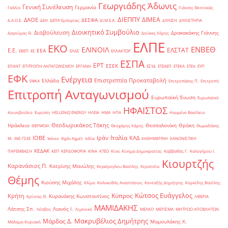
Γεωργιάδης Άδωνις
Γενική Συνέλευση
Γερμανία
Γαλλία
Γιάννης Θεοτοκάς
ΔΙΕΠΠΥ
ΔΙΜΕΑ
ΔΑΟΕ
ΔΕΣΦΑ
Δ.Α.Ο.Ε.
ΔΕΗ
ΔΕΠΑ Εμπορίας
ΔΙ.Μ.Ε.Α.
ΔΙΥΛΙΣΗ
ΔΙΥΛΙΣΤΗΡΙΑ
Διοικητικό Συμβούλιο
Διαβούλευση
Δρακακάκης Γιάννης
Δαγούμας Θ.
Δούκας Χάρης
ΕΛΠΕ
ΕΚΟ
ΕΝΒΕΘ
ΕΛΙΝΟΙΛ
ΕΛΣΤΑΤ
Ε.Ε.
ΕΕΑ
ΕΒΕΠ
ΕΕ
ΕΛΑΣ
ΕΛΛΑΚΤΩΡ
ΕΣΠΑ
ΕΡΤ
ΕΣΕΚ
ΕΠΑΝΤ
ΕΠΙΤΡΟΠΗ ΑΝΤΑΓΩΝΙΣΜΟΥ
ΕΡΓΑΝΗ
ΕΣΥΔ
ΕΤΕΑΕΠ
ΕΤΕΚΑ
ΕΤΕπ
ΕΥΠ
ΕΦΚ
Ενέργεια
Επιστρεπτέα Προκαταβολή
Ελλάδα
ΕΦΚΑ
Επιτροπάκης Π.
Επιτροπή
Επιτροπή Ανταγωνισμού
Ευρωπαϊκή Ένωση
Ευρωπαϊκό
ΗΦΑΙΣΤΟΣ
Κοινοβούλιο
Ευρώπη
ΗELLENiQ ENERGY
ΗΛΕΙΑ
ΗΜΑ
ΗΠΑ
Ηνωμένο Βασίλειο
Θεοδωρικάκος Τάκης
Ηράκλειο
Θεσσαλονίκη
Θράκη
ΘΕΡΜΟΙΛ
Θεοχάρης Χάρης
Θωμαδάκης
Ιταλία
ΙΟΒΕ
Ιράν
ΚΑΔ
Μ.
ΙΝΕ-ΓΣΕΕ
Ικόνιο
Ιλχάν Αχμέτ
Ινδία
ΚΑΘΗΜΕΡΙΝΗ
ΚΑΝΟΝΙΣΤΙΚΗ
ΚΕΔΑΚ
ΠΑΡΕΜΒΑΣΗ
ΚΕΠ
ΚΕΡΔΟΦΟΡΙΑ
ΚΙΝΑ
ΚΤΕΟ
Κίνα
Κίνημα Δημοκρατίας
Καββαθάς Γ.
Καλογήρου Ι.
Κιουρτζής
Καρανάσιος Π.
Κατρίνης Μανώλης
Κεγκέρογλου Βασίλης
Κερατσίνι
Θέμης
Κιούσης Μιχάλης
Κλίμα
Κολοκυθάς Αναστάσιος
Κονταξής Δημήτρης
Κορκίδης Βασίλης
Κώτσος Ευάγγελος
Κύπρος
Κρήτη
Κυρανάκης Κωνσταντίνος
Κρίντας Θ.
ΛΙΒΕΡΙΑ
ΜΑΜΙΔΑΚΗΣ
Λάτσης Σπ.
Λιανός Ι.
Λέσβος
Λιμενικό
ΜΕΛΚΟ
ΜΕΡΙΣΜΑ
ΜΗΤΡΩΟ ΑΠΟΒΛΗΤΩΝ
Μακρυβέλιος Δημήτρης
Μάρδας Δ.
Μαμουλάκης Χ.
Μάλαμα Κυριακή