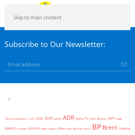
Skip to main content
Subscribe to Our Newsletter:
ADR
2035
ANT1
2030
Alpha TV
app
'άδεια κυκλοφορίας
1202
adblue
Andre Bledjian
BP
Brent
ARAMCO
AVINOIL
Biden Joe
Cedefop
Autogas
Baker Hughes
BlueFuel
Bosch