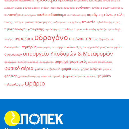
πρόσωπα
πυρκαγιά
προμέτρηση
πρωταθλητές
πτωχευτικός
ρεύμα
ρούβλια
συνάντηση
ρύπανση
ρύποι
σούπερ μάρκετ
στάθμη
στατιστικά
συμμορία
συνέδριο
συνέντευξη τύπου
τάνκερ
τέλη
σφράγιση
συναντήσεις
συνθετικά καύσιμα
συνεργεία
συνταξιοδότηση
τελωνείο
τέλος Επιτηδεύματος
ταξινομήσεις
τιμές
ταξινόμηση
τεκμηρίωση
τηλεδιάσκεψη
τιμοκατάλογοι χονδρικής
τιμολόγηση
τιμολόγιο
τολουόλη
τιμών
τράπεζες
τροπολογία
υδρογόνο
υγραέριο
υπ. Ανάπτυξης
τσιγάρο
υπ. Εργασίας
υπ.
υπερκέρδη
υπουργείο Ανάπτυξης
υπουργείο
Οικονομικών
υποτροφίες
υπουργείο Ενέργειας
υπουργείο Υποδομών & Μεταφορών
Οικονομικών
φορτιστές
φορτηγά
φορολογία
φορολογικά έσοδα
φορολόγηση
φυσικές καταστροφές
φυσικό αέριο
φόροι
φωτιά
φόρος άνθρακα
φωτοβολταϊκά
φόρος
φόρους
φόρτιση
ψηφιακό
ψηφιακή κάρτα εργασίας
χρονοκαθυστέρηση
ψηφιακά εργαλεία
ωράριο
πελατολόγιο