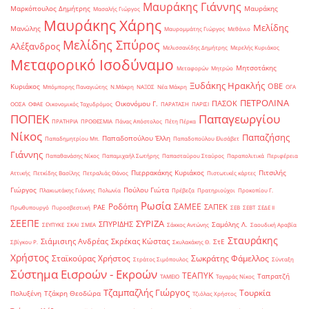
Μαυράκης Γιάννης
Μαρκόπουλος Δημήτρης
Μαυράκης
Μασαλής Γιώργος
Μαυράκης Χάρης
Μελίδης
Μανώλης
Μαυρομμάτης Γιώργος
Μεθάνιο
Μελίδης Σπύρος
Αλέξανδρος
Μελισσανίδης Δημήτρης
Μερελής Κυριάκος
Μεταφορικό Ισοδύναμο
Μητσοτάκης
Μεταφορών
Μητρώο
Ξυδάκης Ηρακλής
ΟΒΕ
Κυριάκος
Μπόμπορης Παναγιώτης
Ν.Μάκρη
ΝΑΞΟΣ
Νέα Μάκρη
ΟΓΑ
ΠΕΤΡΟΛΙΝΑ
ΠΑΣΟΚ
Οικονόμου Γ.
ΟΟΣΑ
ΟΦΑΕ
Οικονομικός Ταχυδρόμος
ΠΑΡΑΤΑΣΗ
ΠΑΡΙΣΙ
ΠΟΠΕΚ
Παπαγεωργίου
ΠΡΑΤΗΡΙΑ
ΠΡΟΘΕΣΜΙΑ
Πάνας Απόστολος
Πέτη Πέρκα
Νίκος
Παπαζήσης
Παπαδοπούλου Έλλη
Παπαδημητρίου Μπ.
Παπαδοπούλου Ελισάβετ
Γιάννης
Παπαθανάσης Νίκος
Παπαμιχαήλ Σωτήρης
Παπασταύρου Σταύρος
Παραπολιτικά
Περιφέρεια
Πιερρακάκης Κυριάκος
Πιτσιλής
Αττικής
Πετκίδης Βασίλης
Πετραλιάς Θάνος
Πιστωτικές κάρτες
Γιώργος
Πούλου Γιώτα
Πλακιωτάκης Γιάννης
Πολωνία
Πρέβεζα
Πρατηριούχοι
Προκοπίου Γ.
Ρωσία
Ροδόπη
ΣΑΜΕΕ
ΣΑΠΕΚ
ΡΑΕ
Πρωθυπουργό
Πυροσβεστική
ΣΕΒ
ΣΕΒΤ
ΣΕΔΕ ΙΙ
ΣΕΕΠΕ
ΣΥΡΙΖΑ
ΣΠΥΡΙΔΗΣ
Σαμόλης Λ.
ΣΕΥΠΥΚΕ
ΣΚΑΙ
ΣΜΕΑ
Σάκκος Αντώνης
Σαουδική Αραβία
Σταυράκης
Σιάμισιης Ανδρέας
Σκρέκας Κώστας
ΣτΕ
Σβίγκου Ρ.
Σκυλακάκης Θ.
Χρήστος
Σταϊκούρας Χρήστος
Σωκράτης Φάμελλος
Στράτος Σιμόπουλος
Σύνταξη
Σύστημα Εισροών - Εκροών
ΤΕΑΠΥΚ
Ταπρατζή
ΤΑΜΕΙΟ
Ταγαράς Νίκος
Τζαμπαζλής Γιώργος
Τουρκία
Πολυξένη
Τζάκρη Θεοδώρα
Τζιόλας Χρήστος