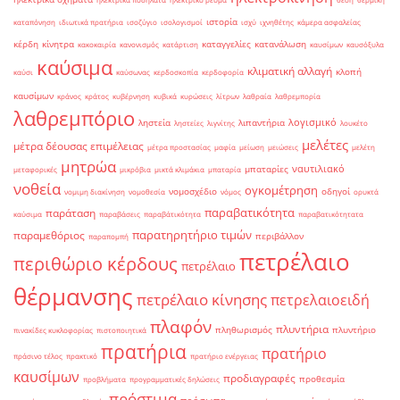
ιστορία
καταπόνηση
ιδιωτικά πρατήρια
ισοζύγιο
ισολογισμοί
ισχύ
ιχνηθέτης
κάμερα ασφαλείας
κέρδη
κίνητρα
καταγγελίες
κατανάλωση
κακοκαιρία
κανονισμός
κατάρτιση
καυσίμων
καυσόξυλα
καύσιμα
κλιματική αλλαγή
κλοπή
καύσι
καύσωνας
κερδοσκοπία
κερδοφορία
καυσίμων
κράνος
κράτος
κυβέρνηση
κυβικά
κυρώσεις
λίτρων
λαθραία
λαθρεμπορία
λαθρεμπόριο
λογισμικό
ληστεία
λιπαντήρια
ληστείες
λιγνίτης
λουκέτο
μελέτες
μέτρα δέουσας επιμέλειας
μέτρα προστασίας
μαφία
μείωση
μειώσεις
μελέτη
μητρώα
ναυτιλιακό
μπαταρίες
μεταφορικές
μικρόβια
μικτά κλιμάκια
μπαταρία
νοθεία
ογκομέτρηση
νομοσχέδιο
οδηγοί
νομιμη διακίνηση
νομοθεσία
νόμος
ορυκτά
παραβατικότητα
παράταση
καύσιμα
παραβάσεις
παραβάτικότητα
παραβατικότητατα
παρατηρητήριο τιμών
παραμεθόριος
περιβάλλον
παραπομπή
πετρέλαιο
περιθώριο κέρδους
πετρέλαιο
θέρμανσης
πετρέλαιο κίνησης
πετρελαιοειδή
πλαφόν
πλυντήρια
πληθωρισμός
πλυντήριο
πινακίδες κυκλοφορίας
πιστοποιητικά
πρατήρια
πρατήριο
πράσινο τέλος
πρακτικό
πρατήριο ενέργειας
καυσίμων
προδιαγραφές
προθεσμία
προβλήματα
προγραμματικές δηλώσεις
πρόστιμα