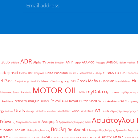
ADR
2035
ANT1
Alpha TV
app
ARAMCO
AVINOIL
adblue
Andre Bledjian
Autogas
Baker Hughes
rack spread
Delta Poseidon
e-ΕΦΚΑ
EBITDA
Cyclon
DAF
Dailymail
diesel
e-katanalotis
e-shop
Economis
He
el Pass
Greek Mafia
Guardian
Goldman Sachs
gov.gr
fuelprices.gr
fund
GPS
Handelsblatt
MOTOR OIL
myData
Mytilineos
Mohammad Sanusi Barkindo
MWh
myΘέρμανση
Revoil
refinery margin
Royal Dutch Shell
Saudi Arabian Oil Compan
r
RealNews
REPSOL
RMM
Urals
WTI
rgy
Yiufi
twitter
vintage
Viohalco
voucher
windfall tax
WOOD
World Bank
«Άγιος Χριστόφορος»
΄
Ασμάτογλου 
 Γιάννης
Αναφορά
Αναγνωστόπουλος Θ.
Αρβανιτίδης Γιώργος
Ασία
Βουλή
Βουλγαρία
συρόπουλος Απ.
Βιλιάρδος Βασίλης
Βουλγαρίδης Γιώργος
Βρετανία
Βόρεια 
νις
ΔΙΕΠΠΥ
ΔΙΜΕΑ
ΔΑΟΕ
ΔΕΣΦΑ
Γιάννης Θεοτοκάς
Δ.Α.Ο.Ε.
ΔΕΗ
ΔΕΠΑ Εμπορίας
ΔΙ.Μ.Ε.Α.
ΔΙΥΛΙΣΗ
ΔΙ