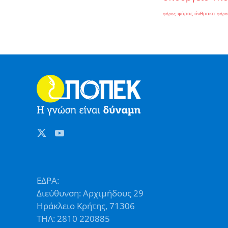
φόρος άνθρακα
φόρος
φόρο
ΕΔΡΑ:
Διεύθυνση: Αρχιμήδους 29
Ηράκλειο Κρήτης, 71306
ΤΗΛ: 2810 220885