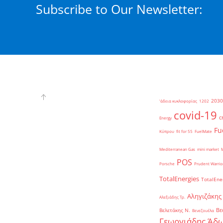
Subscribe to Our Newsletter:
2030
'άδεια κυκλοφορίας
1202
covid-19
c
Energy
Fu
Κύπρου
fit for 55
FuelMate
Mediterranean Gas
mini market
POS
Porsche
Prudent Warrio
TotalEnergies
TotalEne
Αληγιζάκης
Αλεξιάδης Τρ.
Βε
Βελετάκης Ν.
Βενεζουέλα
Γεωργιάδης Άδω