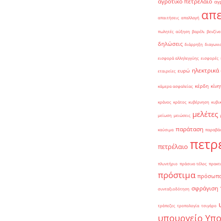
αγροτικό πετρέλαιο
αγ
απε
απαιτήσεις
απαλλαγή
πωλητές
αύξηση
βαρέλι
βενζίνε
δηλώσεις
διάρρηξη
διαγωνι
εισφορά αλληλεγγύης
εισφορές
ηλεκτρικά
ευρώ
εταιρείες
κέρδη
κίνη
κάμερα ασφαλείας
κράνος
κράτος
κυβέρνηση
κυβι
μελέτες
μείωση
μειώσεις
παράταση
καύσιμα
παραβά
πετρ
πετρέλαιο
πλυντήριο
πράσινο τέλος
πρακτ
πρόστιμα
πρόσωπ
σφράγιση
συνταξιοδότηση
τράπεζες
τροπολογία
τσιγάρο
υπουργείο Υπ