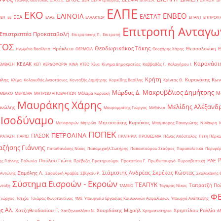
ΕΛΠΕ
ΕΚΟ
ΕΝΒΕΘ
ΕΛΙΝΟΙΛ
ΕΛΣΤΑΤ
ΕΕΑ
ΒΕΠ
ΕΕ
ΕΛΑΣ
ΕΛΛΑΚΤΩΡ
ΕΠΑΝΤ
ΕΠΙΤΡΟΠ
Επιτροπή Ανταγω
Επιστρεπτέα Προκαταβολή
Επιτροπάκης Π.
Επιτροπή
ΤΟΣ
Θεοδωρικάκος Τάκης
Ηράκλειο
Θεσσαλονίκη
Ηνωμένο Βασίλειο
ΘΕΡΜΟΙΛ
Θεοχάρης Χάρης
Καρανάσιο
ΚΕΔΑΚ
ΡΕΜΒΑΣΗ
ΚΕΠ
ΚΕΡΔΟΦΟΡΙΑ
ΚΙΝΑ
ΚΤΕΟ
Κίνα
Κίνημα Δημοκρατίας
Καββαθάς Γ.
Καλογήρου Ι.
Κρήτη
άλης
Κυρανάκης Κων
Κλίμα
Κολοκυθάς Αναστάσιος
Κονταξής Δημήτρης
Κορκίδης Βασίλης
Κρίντας Θ.
Μακρυβέλιος Δημήτρης
Μάρδας Δ.
Μ
ΜΕΛΚΟ
ΜΕΡΙΣΜΑ
ΜΗΤΡΩΟ ΑΠΟΒΛΗΤΩΝ
Μάλαμα Κυριακή
Μαυράκης Χάρης
Μελίδης Αλέξανδ
ανώλης
Μαυρομμάτης Γιώργος
Μεθάνιο
 Ισοδύναμο
Μητσοτάκης Κυριάκος
Μεταφορών
Μητρώο
Μπόμπορης Παναγιώτης
Ν.Μάκρη
ΠΟΠΕΚ
ΠΕΤΡΟΛΙΝΑ
ΠΑΣΟΚ
ΡΑΤΑΣΗ
ΠΑΡΙΣΙ
ΠΡΑΤΗΡΙΑ
ΠΡΟΘΕΣΜΙΑ
Πάνας Απόστολος
Πέτη Πέρκα
ζήσης Γιάννης
Παπαθανάσης Νίκος
Παπαμιχαήλ Σωτήρης
Παπασταύρου Σταύρος
Παραπολιτικά
Περιφέρ
Πούλου Γιώτα
ΡΑΕ
ς Γιάννης
Πολωνία
Πρέβεζα
Πρατηριούχοι
Προκοπίου Γ.
Πρωθυπουργό
Πυροσβεστική
Σιάμισιης Ανδρέας
Σκρέκας Κώστας
Σαμόλης Λ.
 Αντώνης
Σαουδική Αραβία
Σβίγκου Ρ.
Σκυλακάκης 
Σύστημα Εισροών - Εκροών
ΤΕΑΠΥΚ
Ταπρατζή Πο
νταξη
ΤΑΜΕΙΟ
Ταγαράς Νίκος
Φ
Γιώργος
Τσεχία
Τσιάρας Κωνσταντίνος
ΥΜΕ
Υπουργείο Εργασίας Κοινωνικών Ασφαλίσεων
Υπουργό Ανάπτυξης
ς Αλ.
Χατζηθεοδοσίου Γ.
Χουρδάκης Μιχαήλ
Χρηστίδου Ραλλία
Χατζηνικολάου Ν.
Χρηματιστήριο
ά