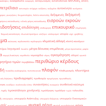
αντλίες
ανασφάλιστα
ανταγωνισμός
ανταποδοτικά
απάτη
ακαλύψεις
αναφορές
πετρέλαιο
αυτοκίνητα
αστυνομία
ατύχημα
αυξήσεις
αυξημένα
αυτόματοι
δεξαμενή
δεξαμενές
 χώρες
γεωτρήσεις
δειγματοληψίες
δελτίο αποστολής
εισροών εκροών
 φόρους κατανάλωσης
ειδικός φόρος κατανάλωσης
πιδοτήσεις
επικουρικό
επιδότηση
επιθεώρηση
επιμέτρηση
ιστορία
θερμική καταπόνηση
ιδιωτικά πρατήρια
ισοζύγιο
ισολογισμοί
ισχύ
ιχνηθέτης
ιμα
κλιματική αλλαγή
κλοπή καυσίμων
καύσωνας
κερδοσκοπία
κερδοφορία
μέτρα δέουσας επιμέλειας
λογισμικό
ντήρια
λουκέτο
μέτρα προστασίας
μαφία
α
ογκομέτρηση
νομοσχέδιο
οδηγοί
νομιμη διακίνηση
νομοθεσία
νόμος
ορυκτά
περιθώριο κέρδους
ρητήριο τιμών
περιβάλλον
πλαφόν
ιδή
πλυντήρια
πληθωρισμός
πινακίδες κυκλοφορίας
πιστοποιητικά
προδιαγραφές
προθεσμία
ικές δηλώσεις
προμέτρηση
πρωταθλητές
συναντήσεις
συνθετικά καύσιμα
τηση
συνέδριο
συνέντευξη τύπου
συνεργεία
τιμοκατάλογοι χονδρικής
τιμές
τιμολόγηση
τιμολόγιο
τολουόλη
η
τιμών
η
υπουργείο Ανάπτυξης
υπουργείο Οικονομικών
υποτροφίες
υπουργείο Ενέργειας
φυσικό αέριο
ιστές
φόροι
φωτιά
φυσικές καταστροφές
φωτοβολταϊκά