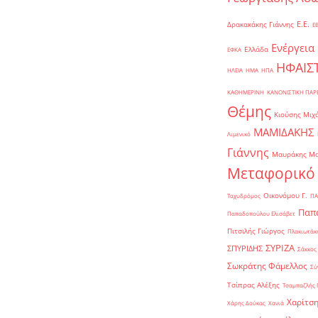
Ε.Ε.
Δρακακάκης Γιάννης
Ε
Ενέργεια
Ελλάδα
ΕΦΚΑ
ΗΦΑΙΣ
ΗΛΕΙΑ
ΗΜΑ
ΗΠΑ
ΚΑΘΗΜΕΡΙΝΗ
ΚΑΝΟΝΙΣΤΙΚΗ ΠΑ
Θέμης
Κιούσης Μιχ
ΜΑΜΙΔΑΚΗΣ
Λιμενικό
Γιάννης
Μαυράκης Μ
Μεταφορικό
Οικονόμου Γ.
Ταχυδρόμος
ΠΑ
Παπα
Παπαδοπούλου Ελισάβετ
Πιτσιλής Γιώργος
Πλακιωτάκη
ΣΥΡΙΖΑ
ΣΠΥΡΙΔΗΣ
Σάκκος
Σωκράτης Φάμελλος
Σύ
Τσίπρας Αλέξης
Τσαμπαζλής 
Χαρίτση
Χάρης Δούκας
Χανιά