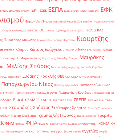
ΕΦΚ
ΕΣΠΑ
ΕΡΤ
ΕΣΕΚ
Η ΑΝΤΑΓΩΝΙΣΜΟΥ
ΕΡΓΑΝΗ
ΕΣΥΔ
ΕΤΕΑΕΠ
ΕΤΕΚΑ
ΕΤΕπ
ΕΥΠ
νισμού
Ευρωπαϊκή Ένωση
Ευρωπαϊκό Κοινοβούλιο
Ευρώπη
ΗELLENiQ ENERGY
Ιταλία
ΙΟΒΕ
Ιράν
ΚΑΔ
Θράκη
Θωμαδάκης Μ.
ΙΝΕ-ΓΣΕΕ
Ικόνιο
Ιλχάν Αχμέτ
Ινδία
Κιουρτζής
ς Π.
Κατρίνης Μανώλης
Κεγκέρογλου Βασίλης
Κερατσίνι
Κώτσος Ευάγγελος
Κύπρος
σταντίνος
Λάτσης Σπ.
Λιανός Ι.
ΛΙΒΕΡΙΑ
Λέσβος
Μαυράκης
αμουλάκης Χ.
Μαρκόπουλος Δημήτρης
Μασαλής Γιώργος
Μελίδης Σπύρος
ρος
Μελισσανίδης Δημήτρης
Μερελής Κυριάκος
Ξυδάκης Ηρακλής
ΟΒΕ
ΝΑΞΟΣ
Νέα Μάκρη
ΟΓΑ
ΟΟΣΑ
ΟΦΑΕ
Οικονομικός
Παπαγεωργίου Νίκος
Παπαδοπούλου Έλλη
Παπαδημητρίου Μπ.
Πιερρακάκης Κυριάκος
εια Αττικής
Πετκίδης Βασίλης
Πετραλιάς Θάνος
Πιστωτικές κάρτες
Ρωσία
ΣΕΕΠΕ
Ροδόπη
ΣΑΜΕΕ
ΣΑΠΕΚ
ΣΕΒ
ΣΕΒΤ
ΣΕΔΕ ΙΙ
ΣΕΥΠΥΚΕ
ΣΚΑΙ
ΣΜΕΑ
Σταυράκης Χρήστος
Σταϊκούρας Χρήστος
ΣτΕ
Θ.
Στράτος Σιμόπουλος
Τζαμπαζλής Γιώργος
Τουρκία
λυξένη
Τζάκρη Θεοδώρα
Τζιόλας Χρήστος
ΦΠΑ
ΕΚ
ΦΗΜ
ΧΟΝΔΡΙΚΗ
ΦΗΜΑΣ
Φίλης Ν.
Φραγκογιάννης Κώστας
ΧΑΡΤΟΓΡΑΦΗΣΗ
αγγελίες
έκρηξη
έλεγχοι
δεια
έκθεση αποβλήτων
έλεγχο
έρευνα
έσοδα
αγορές