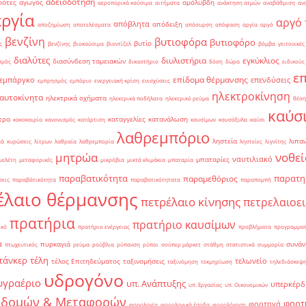
αδειοδότηση
ρότες
αγωγός
αμόλυβδη
αεροπορικά καύσιμα
αιτήματα
ανάκτηση ατμών
αναβάθμιση
αν
ργία
αργό 
απόβλητα
απόδειξη
αποζημίωση
αποτελέσματα
απόσυρση
απόφαση
αργία
αργό
βενζίνη
βυτιοφόρα
βυτιοφόρο
βυτίο
ς
βενζίνης
βιοκαύσιμα
βιοντίζελ
βόμβα
γειτονικές
διαλύτες
διυλιστήρια
εγκύκλιος
διασύνδεση ταμειακών
σμός
δικαστήριο
δόση
δώρα
ειδικούς
ε
επίδομα θέρμανσης
εμπάργκο
επενδύσεις
εμπρησμός
εμπόριο
ενεργειακή κρίση
ενισχύσεις
ηλεκτροκίνηση
 αυτοκίνητα
ηλεκτρικά οχήματα
ηλεκτρικά ποδήλατα
ηλεκτρικό ρεύμα
θέση
καύσ
τρα
καταγγελίες
κατανάλωση
κακοκαιρία
κανονισμός
κατάρτιση
καυσίμων
καυσόξυλα
καύσι
λαθρεμπόριο
ληστεία
λιπα
κά
κυρώσεις
λίτρων
λαθραία
λαθρεμπορία
ληστείες
λιγνίτης
νοθεί
μητρώα
ναυτιλιακό
μπαταρίες
μελέτη
μεταφορικές
μικρόβια
μικτά κλιμάκια
μπαταρία
παραβατικότητα
παρατη
παραμεθόριος
σεις
παραβάτικότητα
παραβατικότητατα
παραπομπή
έλαιο θέρμανσης
πετρέλαιο κίνησης
πετρελαιοε
πρατήρια
πρατήριο καυσίμων
ικό
πρατήριο ενέργειας
προβλήματα
προγραμματ
α
πυρκαγιά
συνάν
πτωχευτικός
ρεύμα
ρούβλια
ρύπανση
ρύποι
σούπερ μάρκετ
στάθμη
στατιστικά
συμμορία
τάνκερ
τέλη
τελωνείο
τέλος Επιτηδεύματος
ταξινομήσεις
ταξινόμηση
τεκμηρίωση
τηλεδιάσκεψ
υδρογόνο
υγραέριο
υπ. Ανάπτυξης
υπερκέρδ
υπ. Εργασίας
υπ. Οικονομικών
οδομών & Μεταφορών
φορτ
φορτηγά
φορολογία
φορολογικά έσοδα
φορολόγηση