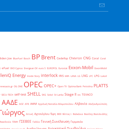
BP
Brent
CNG
Chevron
Biden Joe
Cedefop
Coral
BlueFuel
Bosch
Coral
Exxon-Mobil
eFuel
t
EKO Cyprus
Energean Oil
euro 5
EUROPOL
Eurostat
ExxonMobil
lleniQ Energy
interlock
LNG
IRIS
LPG
Inside Story
kWh
LANA
LG
LPC
Lukoil
OPEC
PLATTS
OPEC+
newsauto.gr
OIL ONE
Open TV
Optima Bank
Petrolina
SHELL
Stage II
self-test
y
TEXACO
SECU-TECH
SKG
Sokol
Sri Lanka
sts
ΑΑΔΕ
Αλβανία
ΑΦΜ
1
ΑΟΖ
ΑΠΕ
Αγγελική Ναταλία Αδαμοπούλου
Αλεξανδρούπολη
Γιώργος
Αχτσιόγλου Έφη
Αττική
ΒΕΘ
Βέττας Ι.
Βαλκάνια
Βασίλης Βασιλειάδης
Γενική Συνέλευση
ΓΣΕΒΕΕ
Γερμανία
Μακεδονία
ΓΕΜΗ
Γαλλία
Διοικητικό Συμβούλιο
Διαβούλευση
ΥΛΙΣΤΗΡΙΑ
Δαγούμας Θ.
Δούκας Χάρης