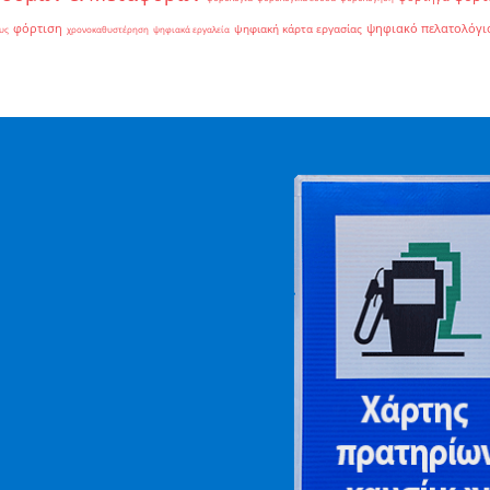
φόρτιση
ψηφιακό πελατολόγι
ψηφιακή κάρτα εργασίας
υς
χρονοκαθυστέρηση
ψηφιακά εργαλεία