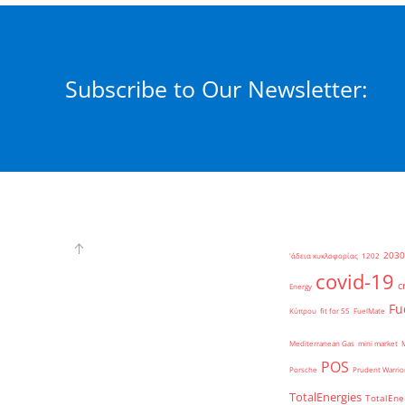
Subscribe to Our Newsletter:
2030
'άδεια κυκλοφορίας
1202
covid-19
c
Energy
Fu
Κύπρου
fit for 55
FuelMate
Mediterranean Gas
mini market
POS
Porsche
Prudent Warrio
TotalEnergies
TotalEne