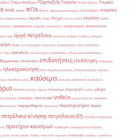
Τζαμπαζλής Γιώργος
Τουρκία
λυξένη
Τζάκρη Θεοδώρα
Τζιόλας Χρήστος
ΦΠΑ
ΕΚ
ΦΗΜ
ΧΟΝΔΡΙΚΗ
ΦΗΜΑΣ
Φίλης Ν.
Φραγκογιάννης Κώστας
ΧΑΡΤΟΓΡΑΦΗΣΗ
αγγελίες
έκρηξη
έλεγχοι
δεια
έκθεση αποβλήτων
έλεγχο
έρευνα
έσοδα
αγορές
ανασφάλιστα
ανταγωνισμός
ανταποδοτικά
ακαλύψεις
αναφορές
αναψυκτήρια
αργό πετρέλαιο
αργία
αργό
αστυνομία
ατύχημα
αυξήσεις
αυξημένα
οφόρο
βόμβα
γειτονικές χώρες
γεωτρήσεις
δειγματοληψίες
δελτίο αποστολής
εγκύκλιος
ση
δώρα
ειδικούς φόρους κατανάλωσης
ειδικός φόρος κατανάλωσης
επιδοτήσεις
επιδότηση
 θέρμανσης
επενδύσεις
επιθεώρηση
ηλεκτροκίνηση
μα
θέση
θερμική καταπόνηση
ιδιωτικά πρατήρια
ισοζύγιο
καύσιμα
σίμων
καυσόξυλα
καύσι
καύσωνας
κερδοσκοπία
κερδοφορία
όριο
μέτρα
λογισμικό
ληστεία
λιπαντήρια
ληστείες
λιγνίτης
λουκέτο
νοθεία
ναυτιλιακό
μπαταρίες
κια
μπαταρία
νομιμη διακίνηση
νομοθεσία
παρατηρητήριο τιμών
παραμεθόριος
βατικότητατα
παραπομπή
πετρέλαιο κίνησης
πετρελαιοειδή
πινακίδες κυκλοφορίας
πρατήριο καυσίμων
ειας
προβλήματα
προγραμματικές δηλώσεις
συνάντηση
η
ρύποι
σούπερ μάρκετ
στάθμη
στατιστικά
συμμορία
συνέδριο
συνέντευξη