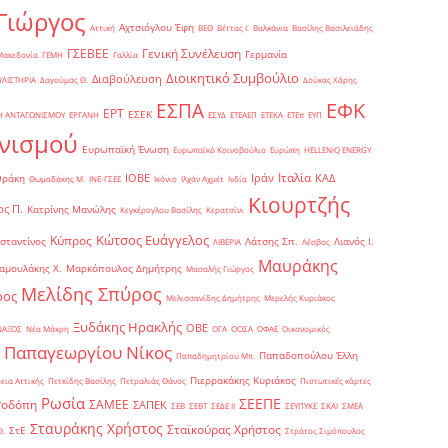
Γιώργος
Αχτσιόγλου Έφη
Αττική
ΒΕΘ
Βέττας Ι.
Βαλκάνια
Βασίλης Βασιλειάδης
Γενική Συνέλευση
ΓΣΕΒΕΕ
Γερμανία
Μακεδονία
ΓΕΜΗ
Γαλλία
Διοικητικό Συμβούλιο
Διαβούλευση
ΥΛΙΣΤΗΡΙΑ
Δαγούμας Θ.
Δούκας Χάρης
ΕΦΚ
ΕΣΠΑ
ΕΡΤ
ΕΣΕΚ
Η ΑΝΤΑΓΩΝΙΣΜΟΥ
ΕΡΓΑΝΗ
ΕΣΥΔ
ΕΤΕΑΕΠ
ΕΤΕΚΑ
ΕΤΕπ
ΕΥΠ
νισμού
Ευρωπαϊκή Ένωση
Ευρωπαϊκό Κοινοβούλιο
Ευρώπη
ΗELLENiQ ENERGY
Ιταλία
ΙΟΒΕ
Ιράν
ΚΑΔ
Θράκη
Θωμαδάκης Μ.
ΙΝΕ-ΓΣΕΕ
Ικόνιο
Ιλχάν Αχμέτ
Ινδία
Κιουρτζής
ς Π.
Κατρίνης Μανώλης
Κεγκέρογλου Βασίλης
Κερατσίνι
Κώτσος Ευάγγελος
Κύπρος
σταντίνος
Λάτσης Σπ.
Λιανός Ι.
ΛΙΒΕΡΙΑ
Λέσβος
Μαυράκης
αμουλάκης Χ.
Μαρκόπουλος Δημήτρης
Μασαλής Γιώργος
Μελίδης Σπύρος
ρος
Μελισσανίδης Δημήτρης
Μερελής Κυριάκος
Ξυδάκης Ηρακλής
ΟΒΕ
ΝΑΞΟΣ
Νέα Μάκρη
ΟΓΑ
ΟΟΣΑ
ΟΦΑΕ
Οικονομικός
Παπαγεωργίου Νίκος
Παπαδοπούλου Έλλη
Παπαδημητρίου Μπ.
Πιερρακάκης Κυριάκος
εια Αττικής
Πετκίδης Βασίλης
Πετραλιάς Θάνος
Πιστωτικές κάρτες
Ρωσία
ΣΕΕΠΕ
Ροδόπη
ΣΑΜΕΕ
ΣΑΠΕΚ
ΣΕΒ
ΣΕΒΤ
ΣΕΔΕ ΙΙ
ΣΕΥΠΥΚΕ
ΣΚΑΙ
ΣΜΕΑ
Σταυράκης Χρήστος
Σταϊκούρας Χρήστος
ΣτΕ
Θ.
Στράτος Σιμόπουλος