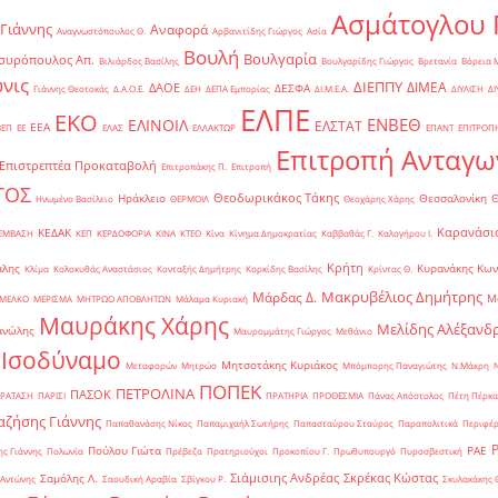
Ασμάτογλου 
 Γιάννης
Αναφορά
Αναγνωστόπουλος Θ.
Αρβανιτίδης Γιώργος
Ασία
Βουλή
Βουλγαρία
συρόπουλος Απ.
Βιλιάρδος Βασίλης
Βουλγαρίδης Γιώργος
Βρετανία
Βόρεια 
νις
ΔΙΕΠΠΥ
ΔΙΜΕΑ
ΔΑΟΕ
ΔΕΣΦΑ
Γιάννης Θεοτοκάς
Δ.Α.Ο.Ε.
ΔΕΗ
ΔΕΠΑ Εμπορίας
ΔΙ.Μ.Ε.Α.
ΔΙΥΛΙΣΗ
ΔΙ
ΕΛΠΕ
ΕΚΟ
ΕΝΒΕΘ
ΕΛΙΝΟΙΛ
ΕΛΣΤΑΤ
ΕΕΑ
ΒΕΠ
ΕΕ
ΕΛΑΣ
ΕΛΛΑΚΤΩΡ
ΕΠΑΝΤ
ΕΠΙΤΡΟΠ
Επιτροπή Ανταγω
Επιστρεπτέα Προκαταβολή
Επιτροπάκης Π.
Επιτροπή
ΤΟΣ
Θεοδωρικάκος Τάκης
Ηράκλειο
Θεσσαλονίκη
Ηνωμένο Βασίλειο
ΘΕΡΜΟΙΛ
Θεοχάρης Χάρης
Καρανάσιο
ΚΕΔΑΚ
ΡΕΜΒΑΣΗ
ΚΕΠ
ΚΕΡΔΟΦΟΡΙΑ
ΚΙΝΑ
ΚΤΕΟ
Κίνα
Κίνημα Δημοκρατίας
Καββαθάς Γ.
Καλογήρου Ι.
Κρήτη
άλης
Κυρανάκης Κων
Κλίμα
Κολοκυθάς Αναστάσιος
Κονταξής Δημήτρης
Κορκίδης Βασίλης
Κρίντας Θ.
Μακρυβέλιος Δημήτρης
Μάρδας Δ.
Μ
ΜΕΛΚΟ
ΜΕΡΙΣΜΑ
ΜΗΤΡΩΟ ΑΠΟΒΛΗΤΩΝ
Μάλαμα Κυριακή
Μαυράκης Χάρης
Μελίδης Αλέξανδ
ανώλης
Μαυρομμάτης Γιώργος
Μεθάνιο
 Ισοδύναμο
Μητσοτάκης Κυριάκος
Μεταφορών
Μητρώο
Μπόμπορης Παναγιώτης
Ν.Μάκρη
ΠΟΠΕΚ
ΠΕΤΡΟΛΙΝΑ
ΠΑΣΟΚ
ΡΑΤΑΣΗ
ΠΑΡΙΣΙ
ΠΡΑΤΗΡΙΑ
ΠΡΟΘΕΣΜΙΑ
Πάνας Απόστολος
Πέτη Πέρκα
ζήσης Γιάννης
Παπαθανάσης Νίκος
Παπαμιχαήλ Σωτήρης
Παπασταύρου Σταύρος
Παραπολιτικά
Περιφέρ
Πούλου Γιώτα
ΡΑΕ
ς Γιάννης
Πολωνία
Πρέβεζα
Πρατηριούχοι
Προκοπίου Γ.
Πρωθυπουργό
Πυροσβεστική
Σιάμισιης Ανδρέας
Σκρέκας Κώστας
Σαμόλης Λ.
 Αντώνης
Σαουδική Αραβία
Σβίγκου Ρ.
Σκυλακάκης 