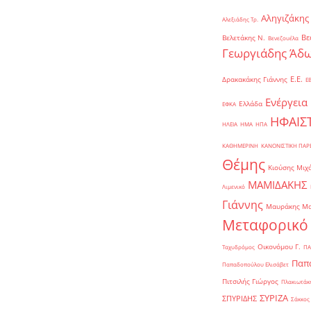
Αληγιζάκης
Αλεξιάδης Τρ.
Βε
Βελετάκης Ν.
Βενεζουέλα
Γεωργιάδης Άδω
Ε.Ε.
Δρακακάκης Γιάννης
Ε
Ενέργεια
Ελλάδα
ΕΦΚΑ
ΗΦΑΙΣ
ΗΛΕΙΑ
ΗΜΑ
ΗΠΑ
ΚΑΘΗΜΕΡΙΝΗ
ΚΑΝΟΝΙΣΤΙΚΗ ΠΑ
Θέμης
Κιούσης Μιχ
ΜΑΜΙΔΑΚΗΣ
Λιμενικό
Γιάννης
Μαυράκης Μ
Μεταφορικό
Οικονόμου Γ.
Ταχυδρόμος
ΠΑ
Παπα
Παπαδοπούλου Ελισάβετ
Πιτσιλής Γιώργος
Πλακιωτάκη
ΣΥΡΙΖΑ
ΣΠΥΡΙΔΗΣ
Σάκκος