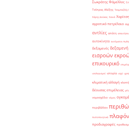
Σωκράτης Φάμελλος
Σύ
Τσίπρας Αλέξης
Τσαμπαζλής 
Χαρίτση
Χάρης Δούκας
Χανιά
αγροτικό πετρέλαιο
αγ
αντλίες
απάτη
απαιτήσει
αυτοκίνητα
αυτόματοι πωλη
δεξαμενή
δεξαμενές
εισροών εκρο
επικουρικό
επιμέτ
ιστορία
ισολογισμοί
ισχύ
ιχνη
κλιματική αλλαγή
κλοπή
δέουσας επιμέλειας
μέτ
ογκομ
νομοσχέδιο
νόμος
περιθώ
περιβάλλον
πλαφό
πιστοποιητικά
προδιαγραφές
προθεσμ