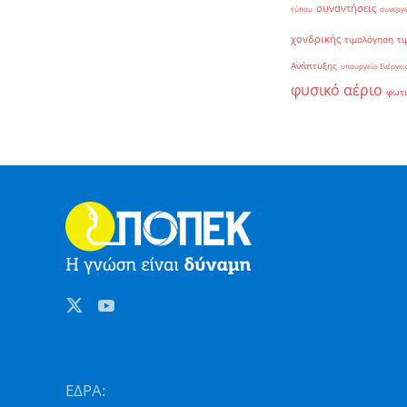
συναντήσεις
τύπου
συνεργ
χονδρικής
τιμολόγηση
τι
Ανάπτυξης
υπουργείο Ενέργει
φυσικό αέριο
φωτ
ΕΔΡΑ: