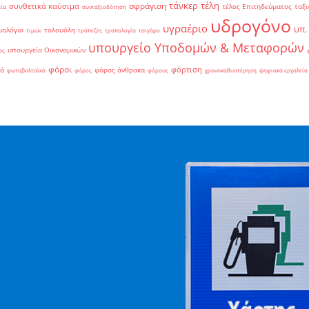
τάνκερ
τέλη
σφράγιση
συνθετικά καύσιμα
τέλος Επιτηδεύματος
ταξι
εία
συνταξιοδότηση
υδρογόνο
υγραέριο
υπ.
μολόγιο
τολουόλη
τιμών
τράπεζες
τροπολογία
τσιγάρο
υπουργείο Υποδομών & Μεταφορών
υπουργείο Οικονομικών
ας
φόροι
φόρτιση
ιά
φόρος άνθρακα
φωτοβολταϊκά
φόρος
φόρους
χρονοκαθυστέρηση
ψηφιακά εργαλεία