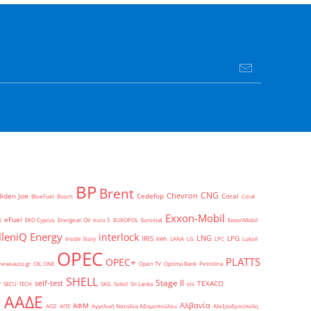
BP
Brent
CNG
Chevron
Biden Joe
Cedefop
Coral
BlueFuel
Bosch
Coral
Exxon-Mobil
eFuel
t
EKO Cyprus
Energean Oil
euro 5
EUROPOL
Eurostat
ExxonMobil
lleniQ Energy
interlock
LNG
IRIS
LPG
Inside Story
kWh
LANA
LG
LPC
Lukoil
OPEC
PLATTS
OPEC+
newsauto.gr
OIL ONE
Open TV
Optima Bank
Petrolina
SHELL
Stage II
self-test
y
TEXACO
SECU-TECH
SKG
Sokol
Sri Lanka
sts
ΑΑΔΕ
Αλβανία
ΑΦΜ
1
ΑΟΖ
ΑΠΕ
Αγγελική Ναταλία Αδαμοπούλου
Αλεξανδρούπολη