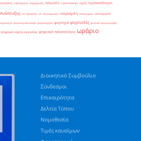
τελωνείο
τιμοκατάλογοι
νομήσεις
τιμές
ταξινόμηση
τεκμηρίωση
τηλεδιάσκεψη
 Ανάπτυξης
υπερκέρδη
υπουργείο
υπ. Εργασίας
υπ. Οικονομικών
υποτροφίες
φορτιστές
φορτηγά
φορολογία
φορολογικά έσοδα
φορολόγηση
φυσικές καταστροφές
ωράριο
ψηφιακό πελατολόγιο
ψηφιακή κάρτα εργασίας
Διοικητικό Συμβούλιο
Σύνδεσμοι
Επικαιρότητα
Δελτία Τύπου
Νομοθεσία
Τιμές καυσίμων