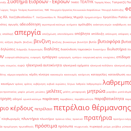
Σύστημα Εισροών - Εκροών
ΤΕΑΠΥΚ
Ταπρατζή Πο
νταξη
ΤΑΜΕΙΟ
Ταγαράς Νίκος
Φ
Γιώργος
Τσεχία
Τσιάρας Κωνσταντίνος
ΥΜΕ
Υπουργείο Εργασίας Κοινωνικών Ασφαλίσεων
Υπουργό Ανάπτυξης
ς Αλ.
Χατζηθεοδοσίου Γ.
Χουρδάκης Μιχαήλ
Χρηστίδου Ραλλία
Χατζηνικολάου Ν.
Χρηματιστήριο
ά
αδειοδότηση
ρότες
αγωγός
αμόλυβδη
αεροπορικά καύσιμα
αιτήματα
ανάκτηση ατμών
αναβάθμιση
αν
απεργία
απόβλητα
απόδειξη
ς
απαλλαγή
αποζημίωση
αποτελέσματα
απόσυρση
απόφαση
βενζίνη
βυτιοφόρα
βυτι
βυτίο
τές
αύξηση
βαρέλι
βενζίνες
βενζίνης
βιοκαύσιμα
βιοντίζελ
διαλύτες
διυλιστήρια
δηλώσεις
διασύνδεση ταμειακών
διάρρηξη
διαγωνισμός
δικαστήριο
δό
ών
επίδομα
εμπάργκο
εισφορά αλληλεγγύης
εισφορές
εμπρησμός
εμπόριο
ενεργειακή κρίση
ενισχύσεις
ηλεκτρικά αυτοκίνητα
ευρώ
ηλεκτρικά οχήματα
ρηση
εταιρείες
ηλεκτρικά ποδήλατα
ηλεκτρικό ρεύ
κέρδη
κίνητρα
καταγγελίες
κατανάλωση
θέτης
κάμερα ασφαλείας
κακοκαιρία
κανονισμός
κατάρτιση
καυ
λαθρεμπ
 καυσίμων
κράνος
κράτος
κυβέρνηση
κυβικά
κυρώσεις
λίτρων
λαθραία
λαθρεμπορία
μητρώα
μελέτες
ρα προστασίας
μαφία
μείωση
μειώσεις
μελέτη
μεταφορικές
μικρόβια
μικτά κλιμά
έτρηση
παραβατικότητα
παράταση
οδηγοί
ορυκτά καύσιμα
παραβάσεις
παραβάτικότητα
παρα
πετρέλαιο θέρμανσης
ριο κέρδους
πετρέλαιο
πρατήρια
ν
πλυντήρια
πληθωρισμός
πλυντήριο
πράσινο τέλος
πρακτικό
πρατήριο ενέργ
πρόστιμα
πρόσωπα
ία
πυρκαγιά
προμέτρηση
πρωταθλητές
πτωχευτικός
ρεύμα
ρούβλια
ρύπανσ