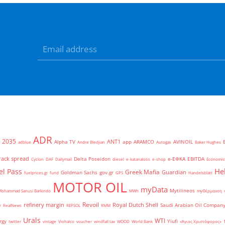
ADR
2035
ANT1
Alpha TV
app
ARAMCO
AVINOIL
adblue
Andre Bledjian
Autogas
Baker Hughes
rack spread
Delta Poseidon
e-ΕΦΚΑ
EBITDA
Cyclon
DAF
Dailymail
diesel
e-katanalotis
e-shop
Economis
He
el Pass
Greek Mafia
Guardian
Goldman Sachs
gov.gr
fuelprices.gr
fund
GPS
Handelsblatt
MOTOR OIL
myData
Mytilineos
Mohammad Sanusi Barkindo
MWh
myΘέρμανση
Revoil
refinery margin
Royal Dutch Shell
Saudi Arabian Oil Compan
r
RealNews
REPSOL
RMM
Urals
WTI
rgy
Yiufi
twitter
vintage
Viohalco
voucher
windfall tax
WOOD
World Bank
«Άγιος Χριστόφορος»
΄