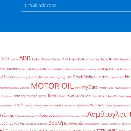
ADR
2035
ANT1
Alpha TV
app
ARAMCO
AVINOIL
adblue
Andre Bledjian
Autogas
Baker Hughes
rack spread
Delta Poseidon
e-ΕΦΚΑ
EBITDA
Cyclon
DAF
Dailymail
diesel
e-katanalotis
e-shop
Economis
He
el Pass
Greek Mafia
Guardian
Goldman Sachs
gov.gr
fuelprices.gr
fund
GPS
Handelsblatt
MOTOR OIL
myData
Mytilineos
Mohammad Sanusi Barkindo
MWh
myΘέρμανση
Revoil
refinery margin
Royal Dutch Shell
Saudi Arabian Oil Compan
r
RealNews
REPSOL
RMM
Urals
WTI
rgy
Yiufi
twitter
vintage
Viohalco
voucher
windfall tax
WOOD
World Bank
«Άγιος Χριστόφορος»
΄
Ασμάτογλου 
 Γιάννης
Αναφορά
Αναγνωστόπουλος Θ.
Αρβανιτίδης Γιώργος
Ασία
Βουλή
Βουλγαρία
συρόπουλος Απ.
Βιλιάρδος Βασίλης
Βουλγαρίδης Γιώργος
Βρετανία
Βόρεια 
νις
ΔΙΕΠΠΥ
ΔΙΜΕΑ
ΔΑΟΕ
ΔΕΣΦΑ
Γιάννης Θεοτοκάς
Δ.Α.Ο.Ε.
ΔΕΗ
ΔΕΠΑ Εμπορίας
ΔΙ.Μ.Ε.Α.
ΔΙΥΛΙΣΗ
ΔΙ