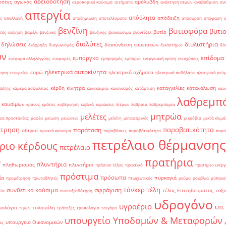
αδειοδότηση
ρότες
αγωγός
αμόλυβδη
αεροπορικά καύσιμα
αιτήματα
ανάκτηση ατμών
αναβάθμιση
αν
απεργία
απόβλητα
απόδειξη
ς
απαλλαγή
αποζημίωση
αποτελέσματα
απόσυρση
απόφαση
βενζίνη
βυτιοφόρα
βυτι
βυτίο
τές
αύξηση
βαρέλι
βενζίνες
βενζίνης
βιοκαύσιμα
βιοντίζελ
διαλύτες
διυλιστήρια
δηλώσεις
διασύνδεση ταμειακών
διάρρηξη
διαγωνισμός
δικαστήριο
δό
ών
επίδομα
εμπάργκο
εισφορά αλληλεγγύης
εισφορές
εμπρησμός
εμπόριο
ενεργειακή κρίση
ενισχύσεις
ηλεκτρικά αυτοκίνητα
ευρώ
ηλεκτρικά οχήματα
ρηση
εταιρείες
ηλεκτρικά ποδήλατα
ηλεκτρικό ρεύ
κέρδη
κίνητρα
καταγγελίες
κατανάλωση
θέτης
κάμερα ασφαλείας
κακοκαιρία
κανονισμός
κατάρτιση
καυ
λαθρεμπ
 καυσίμων
κράνος
κράτος
κυβέρνηση
κυβικά
κυρώσεις
λίτρων
λαθραία
λαθρεμπορία
μητρώα
μελέτες
ρα προστασίας
μαφία
μείωση
μειώσεις
μελέτη
μεταφορικές
μικρόβια
μικτά κλιμά
έτρηση
παραβατικότητα
παράταση
οδηγοί
ορυκτά καύσιμα
παραβάσεις
παραβάτικότητα
παρα
πετρέλαιο θέρμανσης
ριο κέρδους
πετρέλαιο
πρατήρια
ν
πλυντήρια
πληθωρισμός
πλυντήριο
πράσινο τέλος
πρακτικό
πρατήριο ενέργ
πρόστιμα
πρόσωπα
ία
πυρκαγιά
προμέτρηση
πρωταθλητές
πτωχευτικός
ρεύμα
ρούβλια
ρύπανσ
τάνκερ
τέλη
σφράγιση
συνθετικά καύσιμα
τέλος Επιτηδεύματος
ταξι
εία
συνταξιοδότηση
υδρογόνο
υγραέριο
υπ.
μολόγιο
τολουόλη
τιμών
τράπεζες
τροπολογία
τσιγάρο
υπουργείο Υποδομών & Μεταφορών
υπουργείο Οικονομικών
ας