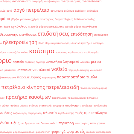
ανασφάλιστα
ανταγωνισμός
ανταποδοτικά
ακαλύψεις
αναφορές
αναψυκτήρια
αργό πετρέλαιο
αργία
αργό
αστυνομία
ατύχημα
αυξήσεις
αυξημένα
οφόρο
βόμβα
γειτονικές χώρες
γεωτρήσεις
δειγματοληψίες
δελτίο αποστολής
εγκύκλιος
ση
δώρα
ειδικούς φόρους κατανάλωσης
ειδικός φόρος κατανάλωσης
επιδοτήσεις
επιδότηση
 θέρμανσης
επενδύσεις
επιθεώρηση
ηλεκτροκίνηση
μα
θέση
θερμική καταπόνηση
ιδιωτικά πρατήρια
ισοζύγιο
καύσιμα
σίμων
καυσόξυλα
καύσι
καύσωνας
κερδοσκοπία
κερδοφορία
όριο
μέτρα
λογισμικό
ληστεία
λιπαντήρια
ληστείες
λιγνίτης
λουκέτο
νοθεία
ναυτιλιακό
μπαταρίες
κια
μπαταρία
νομιμη διακίνηση
νομοθεσία
παρατηρητήριο τιμών
παραμεθόριος
βατικότητατα
παραπομπή
πετρέλαιο κίνησης
πετρελαιοειδή
πινακίδες κυκλοφορίας
πρατήριο καυσίμων
ειας
προβλήματα
προγραμματικές δηλώσεις
συνάντηση
η
ρύποι
σούπερ μάρκετ
στάθμη
στατιστικά
συμμορία
συνέδριο
συνέντευξη
τελωνείο
τιμοκατάλογοι
νομήσεις
τιμές
ταξινόμηση
τεκμηρίωση
τηλεδιάσκεψη
 Ανάπτυξης
υπερκέρδη
υπουργείο
υπ. Εργασίας
υπ. Οικονομικών
υποτροφίες
φορτιστές
φορτηγά
φορολογία
φορολογικά έσοδα
φορολόγηση
φυσικές καταστροφές