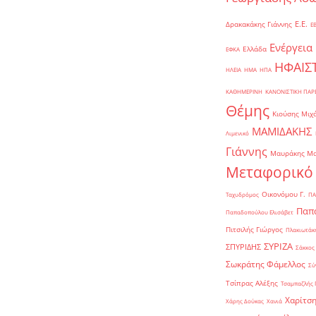
Ε.Ε.
Δρακακάκης Γιάννης
Ε
Ενέργεια
Ελλάδα
ΕΦΚΑ
ΗΦΑΙΣ
ΗΛΕΙΑ
ΗΜΑ
ΗΠΑ
ΚΑΘΗΜΕΡΙΝΗ
ΚΑΝΟΝΙΣΤΙΚΗ ΠΑ
Θέμης
Κιούσης Μιχ
ΜΑΜΙΔΑΚΗΣ
Λιμενικό
Γιάννης
Μαυράκης Μ
Μεταφορικό
Οικονόμου Γ.
Ταχυδρόμος
ΠΑ
Παπα
Παπαδοπούλου Ελισάβετ
Πιτσιλής Γιώργος
Πλακιωτάκη
ΣΥΡΙΖΑ
ΣΠΥΡΙΔΗΣ
Σάκκος
Σωκράτης Φάμελλος
Σύ
Τσίπρας Αλέξης
Τσαμπαζλής 
Χαρίτση
Χάρης Δούκας
Χανιά