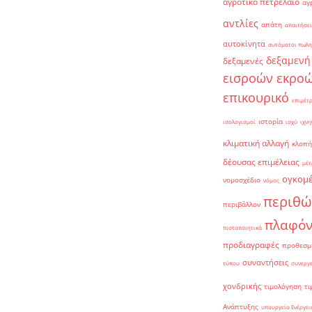
αγροτικό πετρέλαιο
αγ
αντλίες
απάτη
απαιτήσει
αυτοκίνητα
αυτόματοι πωλη
δεξαμενή
δεξαμενές
εισροών εκρο
επικουρικό
επιμέτ
ιστορία
ισολογισμοί
ισχύ
ιχνη
κλιματική αλλαγή
κλοπή
δέουσας επιμέλειας
μέτ
ογκομ
νομοσχέδιο
νόμος
περιθώ
περιβάλλον
πλαφό
πιστοποιητικά
προδιαγραφές
προθεσμ
συναντήσεις
τύπου
συνεργ
χονδρικής
τιμολόγηση
τι
Ανάπτυξης
υπουργείο Ενέργει