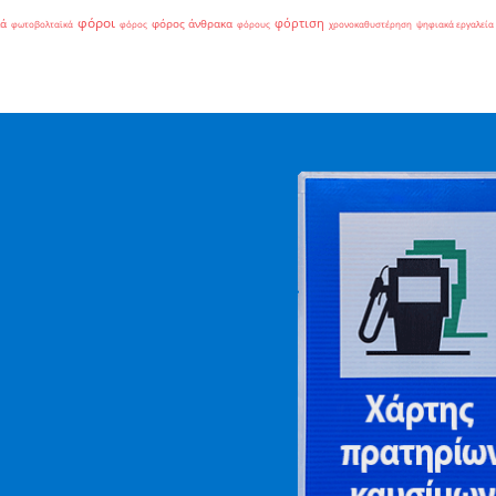
φόροι
φόρτιση
ιά
φόρος άνθρακα
φωτοβολταϊκά
φόρος
φόρους
χρονοκαθυστέρηση
ψηφιακά εργαλεία