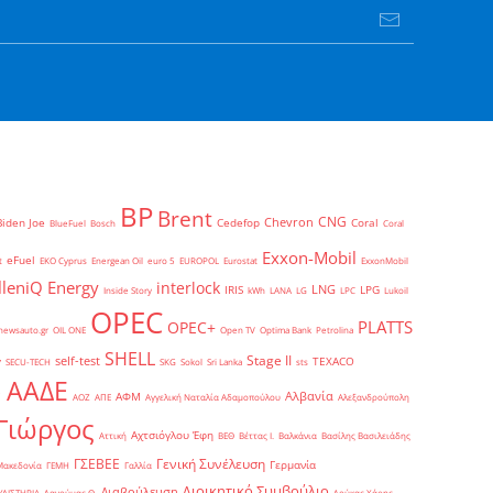
BP
Brent
CNG
Chevron
Biden Joe
Cedefop
Coral
BlueFuel
Bosch
Coral
Exxon-Mobil
eFuel
t
EKO Cyprus
Energean Oil
euro 5
EUROPOL
Eurostat
ExxonMobil
lleniQ Energy
interlock
LNG
IRIS
LPG
Inside Story
kWh
LANA
LG
LPC
Lukoil
OPEC
PLATTS
OPEC+
newsauto.gr
OIL ONE
Open TV
Optima Bank
Petrolina
SHELL
Stage II
self-test
y
TEXACO
SECU-TECH
SKG
Sokol
Sri Lanka
sts
ΑΑΔΕ
Αλβανία
ΑΦΜ
1
ΑΟΖ
ΑΠΕ
Αγγελική Ναταλία Αδαμοπούλου
Αλεξανδρούπολη
Γιώργος
Αχτσιόγλου Έφη
Αττική
ΒΕΘ
Βέττας Ι.
Βαλκάνια
Βασίλης Βασιλειάδης
Γενική Συνέλευση
ΓΣΕΒΕΕ
Γερμανία
Μακεδονία
ΓΕΜΗ
Γαλλία
Διοικητικό Συμβούλιο
Διαβούλευση
ΥΛΙΣΤΗΡΙΑ
Δαγούμας Θ.
Δούκας Χάρης