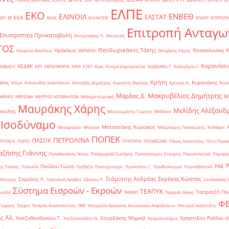
ΕΛΠΕ
ΕΚΟ
ΕΝΒΕΘ
ΕΛΙΝΟΙΛ
ΕΛΣΤΑΤ
ΕΕΑ
ΒΕΠ
ΕΕ
ΕΛΑΣ
ΕΛΛΑΚΤΩΡ
ΕΠΑΝΤ
ΕΠΙΤΡΟΠ
Επιτροπή Ανταγω
Επιστρεπτέα Προκαταβολή
Επιτροπάκης Π.
Επιτροπή
ΤΟΣ
Θεοδωρικάκος Τάκης
Ηράκλειο
Θεσσαλονίκη
Ηνωμένο Βασίλειο
ΘΕΡΜΟΙΛ
Θεοχάρης Χάρης
Καρανάσιο
ΚΕΔΑΚ
ΡΕΜΒΑΣΗ
ΚΕΠ
ΚΕΡΔΟΦΟΡΙΑ
ΚΙΝΑ
ΚΤΕΟ
Κίνα
Κίνημα Δημοκρατίας
Καββαθάς Γ.
Καλογήρου Ι.
Κρήτη
άλης
Κυρανάκης Κων
Κλίμα
Κολοκυθάς Αναστάσιος
Κονταξής Δημήτρης
Κορκίδης Βασίλης
Κρίντας Θ.
Μακρυβέλιος Δημήτρης
Μάρδας Δ.
Μ
ΜΕΛΚΟ
ΜΕΡΙΣΜΑ
ΜΗΤΡΩΟ ΑΠΟΒΛΗΤΩΝ
Μάλαμα Κυριακή
Μαυράκης Χάρης
Μελίδης Αλέξανδ
ανώλης
Μαυρομμάτης Γιώργος
Μεθάνιο
 Ισοδύναμο
Μητσοτάκης Κυριάκος
Μεταφορών
Μητρώο
Μπόμπορης Παναγιώτης
Ν.Μάκρη
ΠΟΠΕΚ
ΠΕΤΡΟΛΙΝΑ
ΠΑΣΟΚ
ΡΑΤΑΣΗ
ΠΑΡΙΣΙ
ΠΡΑΤΗΡΙΑ
ΠΡΟΘΕΣΜΙΑ
Πάνας Απόστολος
Πέτη Πέρκα
ζήσης Γιάννης
Παπαθανάσης Νίκος
Παπαμιχαήλ Σωτήρης
Παπασταύρου Σταύρος
Παραπολιτικά
Περιφέρ
Πούλου Γιώτα
ΡΑΕ
ς Γιάννης
Πολωνία
Πρέβεζα
Πρατηριούχοι
Προκοπίου Γ.
Πρωθυπουργό
Πυροσβεστική
Σιάμισιης Ανδρέας
Σκρέκας Κώστας
Σαμόλης Λ.
 Αντώνης
Σαουδική Αραβία
Σβίγκου Ρ.
Σκυλακάκης 
Σύστημα Εισροών - Εκροών
ΤΕΑΠΥΚ
Ταπρατζή Πο
νταξη
ΤΑΜΕΙΟ
Ταγαράς Νίκος
Φ
Γιώργος
Τσεχία
Τσιάρας Κωνσταντίνος
ΥΜΕ
Υπουργείο Εργασίας Κοινωνικών Ασφαλίσεων
Υπουργό Ανάπτυξης
ς Αλ.
Χατζηθεοδοσίου Γ.
Χουρδάκης Μιχαήλ
Χρηστίδου Ραλλία
Χατζηνικολάου Ν.
Χρηματιστήριο
ά