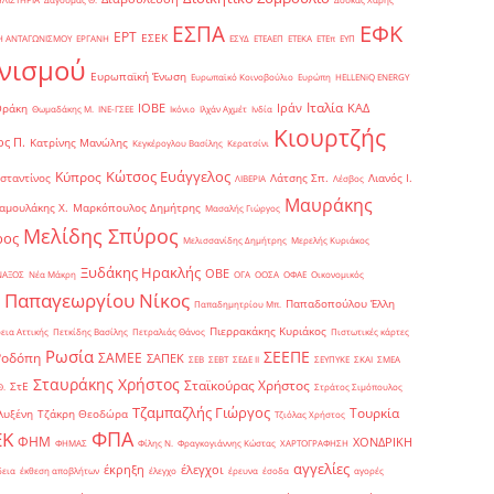
ΕΦΚ
ΕΣΠΑ
ΕΡΤ
ΕΣΕΚ
Η ΑΝΤΑΓΩΝΙΣΜΟΥ
ΕΡΓΑΝΗ
ΕΣΥΔ
ΕΤΕΑΕΠ
ΕΤΕΚΑ
ΕΤΕπ
ΕΥΠ
νισμού
Ευρωπαϊκή Ένωση
Ευρωπαϊκό Κοινοβούλιο
Ευρώπη
ΗELLENiQ ENERGY
Ιταλία
ΙΟΒΕ
Ιράν
ΚΑΔ
Θράκη
Θωμαδάκης Μ.
ΙΝΕ-ΓΣΕΕ
Ικόνιο
Ιλχάν Αχμέτ
Ινδία
Κιουρτζής
ς Π.
Κατρίνης Μανώλης
Κεγκέρογλου Βασίλης
Κερατσίνι
Κώτσος Ευάγγελος
Κύπρος
σταντίνος
Λάτσης Σπ.
Λιανός Ι.
ΛΙΒΕΡΙΑ
Λέσβος
Μαυράκης
αμουλάκης Χ.
Μαρκόπουλος Δημήτρης
Μασαλής Γιώργος
Μελίδης Σπύρος
ρος
Μελισσανίδης Δημήτρης
Μερελής Κυριάκος
Ξυδάκης Ηρακλής
ΟΒΕ
ΝΑΞΟΣ
Νέα Μάκρη
ΟΓΑ
ΟΟΣΑ
ΟΦΑΕ
Οικονομικός
Παπαγεωργίου Νίκος
Παπαδοπούλου Έλλη
Παπαδημητρίου Μπ.
Πιερρακάκης Κυριάκος
εια Αττικής
Πετκίδης Βασίλης
Πετραλιάς Θάνος
Πιστωτικές κάρτες
Ρωσία
ΣΕΕΠΕ
Ροδόπη
ΣΑΜΕΕ
ΣΑΠΕΚ
ΣΕΒ
ΣΕΒΤ
ΣΕΔΕ ΙΙ
ΣΕΥΠΥΚΕ
ΣΚΑΙ
ΣΜΕΑ
Σταυράκης Χρήστος
Σταϊκούρας Χρήστος
ΣτΕ
Θ.
Στράτος Σιμόπουλος
Τζαμπαζλής Γιώργος
Τουρκία
λυξένη
Τζάκρη Θεοδώρα
Τζιόλας Χρήστος
ΦΠΑ
ΕΚ
ΦΗΜ
ΧΟΝΔΡΙΚΗ
ΦΗΜΑΣ
Φίλης Ν.
Φραγκογιάννης Κώστας
ΧΑΡΤΟΓΡΑΦΗΣΗ
αγγελίες
έκρηξη
έλεγχοι
δεια
έκθεση αποβλήτων
έλεγχο
έρευνα
έσοδα
αγορές