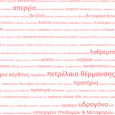
αδειοδότηση
ρότες
αγωγός
αμόλυβδη
αεροπορικά καύσιμα
αιτήματα
ανάκτηση ατμών
αναβάθμιση
αν
απεργία
απόβλητα
απόδειξη
ς
απαλλαγή
αποζημίωση
αποτελέσματα
απόσυρση
απόφαση
βενζίνη
βυτιοφόρα
βυτι
βυτίο
τές
αύξηση
βαρέλι
βενζίνες
βενζίνης
βιοκαύσιμα
βιοντίζελ
διαλύτες
διυλιστήρια
δηλώσεις
διασύνδεση ταμειακών
διάρρηξη
διαγωνισμός
δικαστήριο
δό
ών
επίδομα
εμπάργκο
εισφορά αλληλεγγύης
εισφορές
εμπρησμός
εμπόριο
ενεργειακή κρίση
ενισχύσεις
ηλεκτρικά αυτοκίνητα
ευρώ
ηλεκτρικά οχήματα
ρηση
εταιρείες
ηλεκτρικά ποδήλατα
ηλεκτρικό ρεύ
κέρδη
κίνητρα
καταγγελίες
κατανάλωση
θέτης
κάμερα ασφαλείας
κακοκαιρία
κανονισμός
κατάρτιση
καυ
λαθρεμπ
 καυσίμων
κράνος
κράτος
κυβέρνηση
κυβικά
κυρώσεις
λίτρων
λαθραία
λαθρεμπορία
μητρώα
μελέτες
ρα προστασίας
μαφία
μείωση
μειώσεις
μελέτη
μεταφορικές
μικρόβια
μικτά κλιμά
έτρηση
παραβατικότητα
παράταση
οδηγοί
ορυκτά καύσιμα
παραβάσεις
παραβάτικότητα
παρα
πετρέλαιο θέρμανσης
ριο κέρδους
πετρέλαιο
πρατήρια
ν
πλυντήρια
πληθωρισμός
πλυντήριο
πράσινο τέλος
πρακτικό
πρατήριο ενέργ
πρόστιμα
πρόσωπα
ία
πυρκαγιά
προμέτρηση
πρωταθλητές
πτωχευτικός
ρεύμα
ρούβλια
ρύπανσ
τάνκερ
τέλη
σφράγιση
συνθετικά καύσιμα
τέλος Επιτηδεύματος
ταξι
εία
συνταξιοδότηση
υδρογόνο
υγραέριο
υπ.
μολόγιο
τολουόλη
τιμών
τράπεζες
τροπολογία
τσιγάρο
υπουργείο Υποδομών & Μεταφορών
υπουργείο Οικονομικών
ας