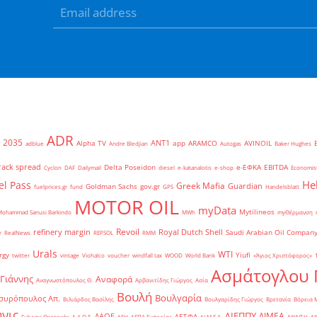
ADR
2035
ANT1
Alpha TV
app
ARAMCO
AVINOIL
adblue
Andre Bledjian
Autogas
Baker Hughes
rack spread
Delta Poseidon
e-ΕΦΚΑ
EBITDA
Cyclon
DAF
Dailymail
diesel
e-katanalotis
e-shop
Economis
He
el Pass
Greek Mafia
Guardian
Goldman Sachs
gov.gr
fuelprices.gr
fund
GPS
Handelsblatt
MOTOR OIL
myData
Mytilineos
Mohammad Sanusi Barkindo
MWh
myΘέρμανση
Revoil
refinery margin
Royal Dutch Shell
Saudi Arabian Oil Compan
r
RealNews
REPSOL
RMM
Urals
WTI
rgy
Yiufi
twitter
vintage
Viohalco
voucher
windfall tax
WOOD
World Bank
«Άγιος Χριστόφορος»
΄
Ασμάτογλου 
 Γιάννης
Αναφορά
Αναγνωστόπουλος Θ.
Αρβανιτίδης Γιώργος
Ασία
Βουλή
Βουλγαρία
συρόπουλος Απ.
Βιλιάρδος Βασίλης
Βουλγαρίδης Γιώργος
Βρετανία
Βόρεια 
νις
ΔΙΕΠΠΥ
ΔΙΜΕΑ
ΔΑΟΕ
ΔΕΣΦΑ
Γιάννης Θεοτοκάς
Δ.Α.Ο.Ε.
ΔΕΗ
ΔΕΠΑ Εμπορίας
ΔΙ.Μ.Ε.Α.
ΔΙΥΛΙΣΗ
ΔΙ