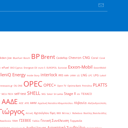
BP
Brent
CNG
Chevron
Biden Joe
Cedefop
Coral
BlueFuel
Bosch
Coral
Exxon-Mobil
eFuel
t
EKO Cyprus
Energean Oil
euro 5
EUROPOL
Eurostat
ExxonMobil
lleniQ Energy
interlock
LNG
IRIS
LPG
Inside Story
kWh
LANA
LG
LPC
Lukoil
OPEC
PLATTS
OPEC+
newsauto.gr
OIL ONE
Open TV
Optima Bank
Petrolina
SHELL
Stage II
self-test
y
TEXACO
SECU-TECH
SKG
Sokol
Sri Lanka
sts
ΑΑΔΕ
Αλβανία
ΑΦΜ
1
ΑΟΖ
ΑΠΕ
Αγγελική Ναταλία Αδαμοπούλου
Αλεξανδρούπολη
Γιώργος
Αχτσιόγλου Έφη
Αττική
ΒΕΘ
Βέττας Ι.
Βαλκάνια
Βασίλης Βασιλειάδης
Γενική Συνέλευση
ΓΣΕΒΕΕ
Γερμανία
Μακεδονία
ΓΕΜΗ
Γαλλία
Διοικητικό Συμβούλιο
Διαβούλευση
ΥΛΙΣΤΗΡΙΑ
Δαγούμας Θ.
Δούκας Χάρης