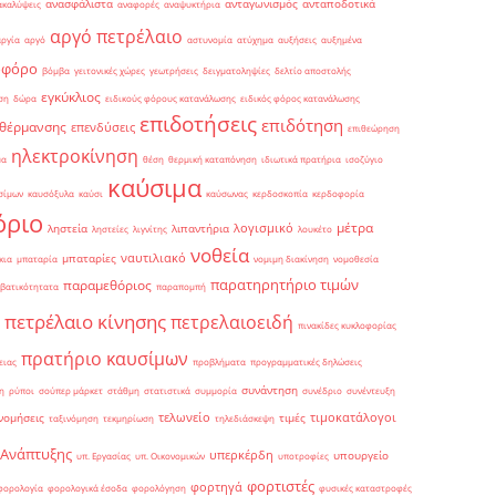
ανασφάλιστα
ανταγωνισμός
ανταποδοτικά
ακαλύψεις
αναφορές
αναψυκτήρια
αργό πετρέλαιο
αργία
αργό
αστυνομία
ατύχημα
αυξήσεις
αυξημένα
οφόρο
βόμβα
γειτονικές χώρες
γεωτρήσεις
δειγματοληψίες
δελτίο αποστολής
εγκύκλιος
ση
δώρα
ειδικούς φόρους κατανάλωσης
ειδικός φόρος κατανάλωσης
επιδοτήσεις
επιδότηση
 θέρμανσης
επενδύσεις
επιθεώρηση
ηλεκτροκίνηση
μα
θέση
θερμική καταπόνηση
ιδιωτικά πρατήρια
ισοζύγιο
καύσιμα
σίμων
καυσόξυλα
καύσι
καύσωνας
κερδοσκοπία
κερδοφορία
όριο
μέτρα
λογισμικό
ληστεία
λιπαντήρια
ληστείες
λιγνίτης
λουκέτο
νοθεία
ναυτιλιακό
μπαταρίες
κια
μπαταρία
νομιμη διακίνηση
νομοθεσία
παρατηρητήριο τιμών
παραμεθόριος
βατικότητατα
παραπομπή
πετρέλαιο κίνησης
πετρελαιοειδή
πινακίδες κυκλοφορίας
πρατήριο καυσίμων
ειας
προβλήματα
προγραμματικές δηλώσεις
συνάντηση
η
ρύποι
σούπερ μάρκετ
στάθμη
στατιστικά
συμμορία
συνέδριο
συνέντευξη
τελωνείο
τιμοκατάλογοι
νομήσεις
τιμές
ταξινόμηση
τεκμηρίωση
τηλεδιάσκεψη
 Ανάπτυξης
υπερκέρδη
υπουργείο
υπ. Εργασίας
υπ. Οικονομικών
υποτροφίες
φορτιστές
φορτηγά
φορολογία
φορολογικά έσοδα
φορολόγηση
φυσικές καταστροφές