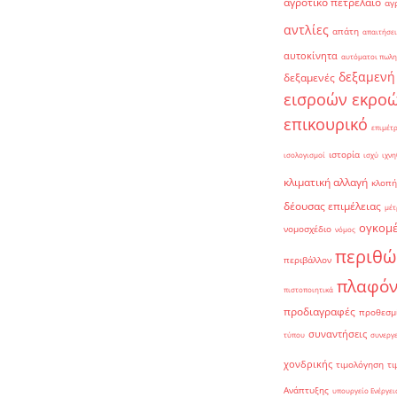
αγροτικό πετρέλαιο
αγ
αντλίες
απάτη
απαιτήσει
αυτοκίνητα
αυτόματοι πωλη
δεξαμενή
δεξαμενές
εισροών εκρο
επικουρικό
επιμέτ
ιστορία
ισολογισμοί
ισχύ
ιχνη
κλιματική αλλαγή
κλοπή
δέουσας επιμέλειας
μέτ
ογκομ
νομοσχέδιο
νόμος
περιθώ
περιβάλλον
πλαφό
πιστοποιητικά
προδιαγραφές
προθεσμ
συναντήσεις
τύπου
συνεργ
χονδρικής
τιμολόγηση
τι
Ανάπτυξης
υπουργείο Ενέργει