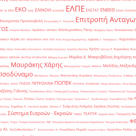
ΕΛΠΕ
ΕΚΟ
ΕΝΒΕΘ
ΕΛΙΝΟΙΛ
ΕΛΣΤΑΤ
ΕΕΑ
ΒΕΠ
ΕΕ
ΕΛΑΣ
ΕΛΛΑΚΤΩΡ
ΕΠΑΝΤ
ΕΠΙΤΡΟΠ
Επιτροπή Ανταγω
Επιστρεπτέα Προκαταβολή
Επιτροπάκης Π.
Επιτροπή
ΤΟΣ
Θεοδωρικάκος Τάκης
Ηράκλειο
Θεσσαλονίκη
Ηνωμένο Βασίλειο
ΘΕΡΜΟΙΛ
Θεοχάρης Χάρης
Καρανάσιο
ΚΕΔΑΚ
ΡΕΜΒΑΣΗ
ΚΕΠ
ΚΕΡΔΟΦΟΡΙΑ
ΚΙΝΑ
ΚΤΕΟ
Κίνα
Κίνημα Δημοκρατίας
Καββαθάς Γ.
Καλογήρου Ι.
Κρήτη
άλης
Κυρανάκης Κων
Κλίμα
Κολοκυθάς Αναστάσιος
Κονταξής Δημήτρης
Κορκίδης Βασίλης
Κρίντας Θ.
Μακρυβέλιος Δημήτρης
Μάρδας Δ.
Μ
ΜΕΛΚΟ
ΜΕΡΙΣΜΑ
ΜΗΤΡΩΟ ΑΠΟΒΛΗΤΩΝ
Μάλαμα Κυριακή
Μαυράκης Χάρης
Μελίδης Αλέξανδ
ανώλης
Μαυρομμάτης Γιώργος
Μεθάνιο
 Ισοδύναμο
Μητσοτάκης Κυριάκος
Μεταφορών
Μητρώο
Μπόμπορης Παναγιώτης
Ν.Μάκρη
ΠΟΠΕΚ
ΠΕΤΡΟΛΙΝΑ
ΠΑΣΟΚ
ΡΑΤΑΣΗ
ΠΑΡΙΣΙ
ΠΡΑΤΗΡΙΑ
ΠΡΟΘΕΣΜΙΑ
Πάνας Απόστολος
Πέτη Πέρκα
ζήσης Γιάννης
Παπαθανάσης Νίκος
Παπαμιχαήλ Σωτήρης
Παπασταύρου Σταύρος
Παραπολιτικά
Περιφέρ
Πούλου Γιώτα
ΡΑΕ
ς Γιάννης
Πολωνία
Πρέβεζα
Πρατηριούχοι
Προκοπίου Γ.
Πρωθυπουργό
Πυροσβεστική
Σιάμισιης Ανδρέας
Σκρέκας Κώστας
Σαμόλης Λ.
 Αντώνης
Σαουδική Αραβία
Σβίγκου Ρ.
Σκυλακάκης 
Σύστημα Εισροών - Εκροών
ΤΕΑΠΥΚ
Ταπρατζή Πο
νταξη
ΤΑΜΕΙΟ
Ταγαράς Νίκος
Φ
Γιώργος
Τσεχία
Τσιάρας Κωνσταντίνος
ΥΜΕ
Υπουργείο Εργασίας Κοινωνικών Ασφαλίσεων
Υπουργό Ανάπτυξης
ς Αλ.
Χατζηθεοδοσίου Γ.
Χουρδάκης Μιχαήλ
Χρηστίδου Ραλλία
Χατζηνικολάου Ν.
Χρηματιστήριο
ά