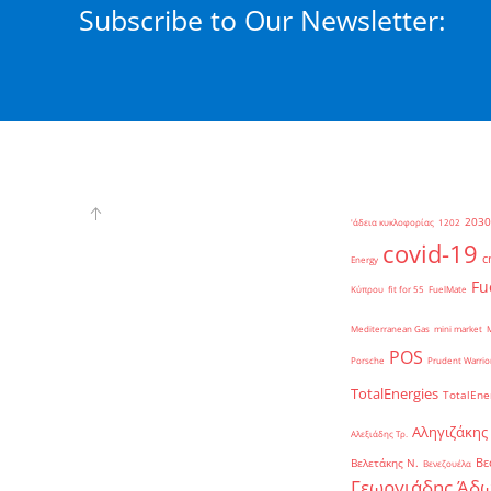
Subscribe to Our Newsletter:
2030
'άδεια κυκλοφορίας
1202
covid-19
c
Energy
Fu
Κύπρου
fit for 55
FuelMate
Mediterranean Gas
mini market
POS
Porsche
Prudent Warrio
TotalEnergies
TotalEne
Αληγιζάκης
Αλεξιάδης Τρ.
Βε
Βελετάκης Ν.
Βενεζουέλα
Γεωργιάδης Άδω