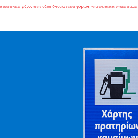
φόροι
φόρτιση
ιά
φόρος άνθρακα
φωτοβολταϊκά
φόρος
φόρους
χρονοκαθυστέρηση
ψηφιακά εργαλεία