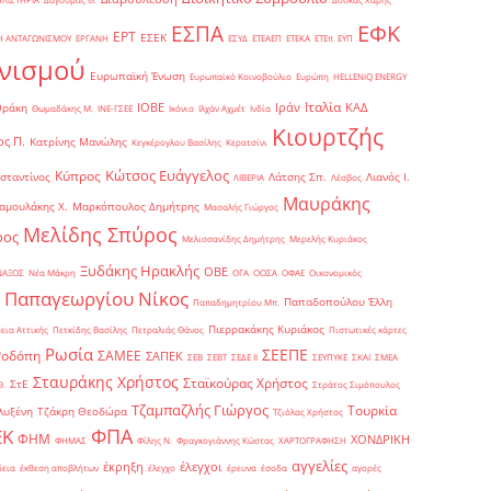
ΕΦΚ
ΕΣΠΑ
ΕΡΤ
ΕΣΕΚ
Η ΑΝΤΑΓΩΝΙΣΜΟΥ
ΕΡΓΑΝΗ
ΕΣΥΔ
ΕΤΕΑΕΠ
ΕΤΕΚΑ
ΕΤΕπ
ΕΥΠ
νισμού
Ευρωπαϊκή Ένωση
Ευρωπαϊκό Κοινοβούλιο
Ευρώπη
ΗELLENiQ ENERGY
Ιταλία
ΙΟΒΕ
Ιράν
ΚΑΔ
Θράκη
Θωμαδάκης Μ.
ΙΝΕ-ΓΣΕΕ
Ικόνιο
Ιλχάν Αχμέτ
Ινδία
Κιουρτζής
ς Π.
Κατρίνης Μανώλης
Κεγκέρογλου Βασίλης
Κερατσίνι
Κώτσος Ευάγγελος
Κύπρος
σταντίνος
Λάτσης Σπ.
Λιανός Ι.
ΛΙΒΕΡΙΑ
Λέσβος
Μαυράκης
αμουλάκης Χ.
Μαρκόπουλος Δημήτρης
Μασαλής Γιώργος
Μελίδης Σπύρος
ρος
Μελισσανίδης Δημήτρης
Μερελής Κυριάκος
Ξυδάκης Ηρακλής
ΟΒΕ
ΝΑΞΟΣ
Νέα Μάκρη
ΟΓΑ
ΟΟΣΑ
ΟΦΑΕ
Οικονομικός
Παπαγεωργίου Νίκος
Παπαδοπούλου Έλλη
Παπαδημητρίου Μπ.
Πιερρακάκης Κυριάκος
εια Αττικής
Πετκίδης Βασίλης
Πετραλιάς Θάνος
Πιστωτικές κάρτες
Ρωσία
ΣΕΕΠΕ
Ροδόπη
ΣΑΜΕΕ
ΣΑΠΕΚ
ΣΕΒ
ΣΕΒΤ
ΣΕΔΕ ΙΙ
ΣΕΥΠΥΚΕ
ΣΚΑΙ
ΣΜΕΑ
Σταυράκης Χρήστος
Σταϊκούρας Χρήστος
ΣτΕ
Θ.
Στράτος Σιμόπουλος
Τζαμπαζλής Γιώργος
Τουρκία
λυξένη
Τζάκρη Θεοδώρα
Τζιόλας Χρήστος
ΦΠΑ
ΕΚ
ΦΗΜ
ΧΟΝΔΡΙΚΗ
ΦΗΜΑΣ
Φίλης Ν.
Φραγκογιάννης Κώστας
ΧΑΡΤΟΓΡΑΦΗΣΗ
αγγελίες
έκρηξη
έλεγχοι
δεια
έκθεση αποβλήτων
έλεγχο
έρευνα
έσοδα
αγορές