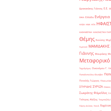
Ε.Ε.
Δρακακάκης Γιάννης
Ε
Ενέργεια
Ελλάδα
ΕΦΚΑ
ΗΦΑΙΣ
ΗΛΕΙΑ
ΗΜΑ
ΗΠΑ
ΚΑΘΗΜΕΡΙΝΗ
ΚΑΝΟΝΙΣΤΙΚΗ ΠΑ
Θέμης
Κιούσης Μιχ
ΜΑΜΙΔΑΚΗΣ
Λιμενικό
Γιάννης
Μαυράκης Μ
Μεταφορικό
Οικονόμου Γ.
Ταχυδρόμος
ΠΑ
Παπα
Παπαδοπούλου Ελισάβετ
Πιτσιλής Γιώργος
Πλακιωτάκη
ΣΥΡΙΖΑ
ΣΠΥΡΙΔΗΣ
Σάκκος
Σωκράτης Φάμελλος
Σύ
Τσίπρας Αλέξης
Τσαμπαζλής 
Χαρίτση
Χάρης Δούκας
Χανιά