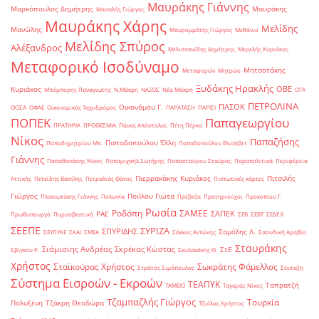
Μαυράκης Γιάννης
Μαρκόπουλος Δημήτρης
Μαυράκης
Μασαλής Γιώργος
Μαυράκης Χάρης
Μελίδης
Μανώλης
Μαυρομμάτης Γιώργος
Μεθάνιο
Μελίδης Σπύρος
Αλέξανδρος
Μελισσανίδης Δημήτρης
Μερελής Κυριάκος
Μεταφορικό Ισοδύναμο
Μητσοτάκης
Μεταφορών
Μητρώο
Ξυδάκης Ηρακλής
ΟΒΕ
Κυριάκος
Μπόμπορης Παναγιώτης
Ν.Μάκρη
ΝΑΞΟΣ
Νέα Μάκρη
ΟΓΑ
ΠΕΤΡΟΛΙΝΑ
ΠΑΣΟΚ
Οικονόμου Γ.
ΟΟΣΑ
ΟΦΑΕ
Οικονομικός Ταχυδρόμος
ΠΑΡΑΤΑΣΗ
ΠΑΡΙΣΙ
ΠΟΠΕΚ
Παπαγεωργίου
ΠΡΑΤΗΡΙΑ
ΠΡΟΘΕΣΜΙΑ
Πάνας Απόστολος
Πέτη Πέρκα
Νίκος
Παπαζήσης
Παπαδοπούλου Έλλη
Παπαδημητρίου Μπ.
Παπαδοπούλου Ελισάβετ
Γιάννης
Παπαθανάσης Νίκος
Παπαμιχαήλ Σωτήρης
Παπασταύρου Σταύρος
Παραπολιτικά
Περιφέρεια
Πιερρακάκης Κυριάκος
Πιτσιλής
Αττικής
Πετκίδης Βασίλης
Πετραλιάς Θάνος
Πιστωτικές κάρτες
Γιώργος
Πούλου Γιώτα
Πλακιωτάκης Γιάννης
Πολωνία
Πρέβεζα
Πρατηριούχοι
Προκοπίου Γ.
Ρωσία
Ροδόπη
ΣΑΜΕΕ
ΣΑΠΕΚ
ΡΑΕ
Πρωθυπουργό
Πυροσβεστική
ΣΕΒ
ΣΕΒΤ
ΣΕΔΕ ΙΙ
ΣΕΕΠΕ
ΣΥΡΙΖΑ
ΣΠΥΡΙΔΗΣ
Σαμόλης Λ.
ΣΕΥΠΥΚΕ
ΣΚΑΙ
ΣΜΕΑ
Σάκκος Αντώνης
Σαουδική Αραβία
Σταυράκης
Σιάμισιης Ανδρέας
Σκρέκας Κώστας
ΣτΕ
Σβίγκου Ρ.
Σκυλακάκης Θ.
Χρήστος
Σταϊκούρας Χρήστος
Σωκράτης Φάμελλος
Στράτος Σιμόπουλος
Σύνταξη
Σύστημα Εισροών - Εκροών
ΤΕΑΠΥΚ
Ταπρατζή
ΤΑΜΕΙΟ
Ταγαράς Νίκος
Τζαμπαζλής Γιώργος
Τουρκία
Πολυξένη
Τζάκρη Θεοδώρα
Τζιόλας Χρήστος