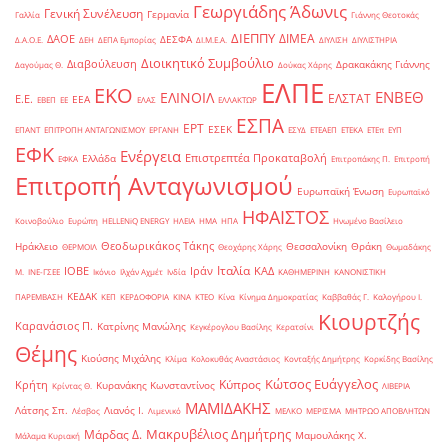
Γεωργιάδης Άδωνις
Γενική Συνέλευση
Γερμανία
Γαλλία
Γιάννης Θεοτοκάς
ΔΙΕΠΠΥ
ΔΙΜΕΑ
ΔΑΟΕ
ΔΕΣΦΑ
Δ.Α.Ο.Ε.
ΔΕΗ
ΔΕΠΑ Εμπορίας
ΔΙ.Μ.Ε.Α.
ΔΙΥΛΙΣΗ
ΔΙΥΛΙΣΤΗΡΙΑ
Διοικητικό Συμβούλιο
Διαβούλευση
Δρακακάκης Γιάννης
Δαγούμας Θ.
Δούκας Χάρης
ΕΛΠΕ
ΕΚΟ
ΕΝΒΕΘ
ΕΛΙΝΟΙΛ
ΕΛΣΤΑΤ
Ε.Ε.
ΕΕΑ
ΕΒΕΠ
ΕΕ
ΕΛΑΣ
ΕΛΛΑΚΤΩΡ
ΕΣΠΑ
ΕΡΤ
ΕΣΕΚ
ΕΠΑΝΤ
ΕΠΙΤΡΟΠΗ ΑΝΤΑΓΩΝΙΣΜΟΥ
ΕΡΓΑΝΗ
ΕΣΥΔ
ΕΤΕΑΕΠ
ΕΤΕΚΑ
ΕΤΕπ
ΕΥΠ
ΕΦΚ
Ενέργεια
Επιστρεπτέα Προκαταβολή
Ελλάδα
ΕΦΚΑ
Επιτροπάκης Π.
Επιτροπή
Επιτροπή Ανταγωνισμού
Ευρωπαϊκή Ένωση
Ευρωπαϊκό
ΗΦΑΙΣΤΟΣ
Κοινοβούλιο
Ευρώπη
ΗELLENiQ ENERGY
ΗΛΕΙΑ
ΗΜΑ
ΗΠΑ
Ηνωμένο Βασίλειο
Θεοδωρικάκος Τάκης
Ηράκλειο
Θεσσαλονίκη
Θράκη
ΘΕΡΜΟΙΛ
Θεοχάρης Χάρης
Θωμαδάκης
Ιταλία
ΙΟΒΕ
Ιράν
ΚΑΔ
Μ.
ΙΝΕ-ΓΣΕΕ
Ικόνιο
Ιλχάν Αχμέτ
Ινδία
ΚΑΘΗΜΕΡΙΝΗ
ΚΑΝΟΝΙΣΤΙΚΗ
ΚΕΔΑΚ
ΠΑΡΕΜΒΑΣΗ
ΚΕΠ
ΚΕΡΔΟΦΟΡΙΑ
ΚΙΝΑ
ΚΤΕΟ
Κίνα
Κίνημα Δημοκρατίας
Καββαθάς Γ.
Καλογήρου Ι.
Κιουρτζής
Καρανάσιος Π.
Κατρίνης Μανώλης
Κεγκέρογλου Βασίλης
Κερατσίνι
Θέμης
Κιούσης Μιχάλης
Κλίμα
Κολοκυθάς Αναστάσιος
Κονταξής Δημήτρης
Κορκίδης Βασίλης
Κώτσος Ευάγγελος
Κύπρος
Κρήτη
Κυρανάκης Κωνσταντίνος
Κρίντας Θ.
ΛΙΒΕΡΙΑ
ΜΑΜΙΔΑΚΗΣ
Λάτσης Σπ.
Λιανός Ι.
Λέσβος
Λιμενικό
ΜΕΛΚΟ
ΜΕΡΙΣΜΑ
ΜΗΤΡΩΟ ΑΠΟΒΛΗΤΩΝ
Μακρυβέλιος Δημήτρης
Μάρδας Δ.
Μαμουλάκης Χ.
Μάλαμα Κυριακή