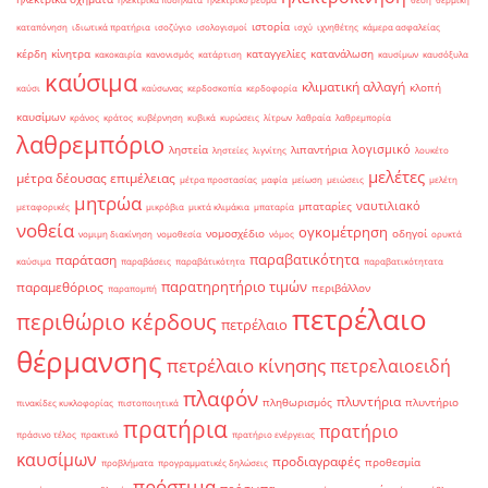
ιστορία
καταπόνηση
ιδιωτικά πρατήρια
ισοζύγιο
ισολογισμοί
ισχύ
ιχνηθέτης
κάμερα ασφαλείας
κέρδη
κίνητρα
καταγγελίες
κατανάλωση
κακοκαιρία
κανονισμός
κατάρτιση
καυσίμων
καυσόξυλα
καύσιμα
κλιματική αλλαγή
κλοπή
καύσι
καύσωνας
κερδοσκοπία
κερδοφορία
καυσίμων
κράνος
κράτος
κυβέρνηση
κυβικά
κυρώσεις
λίτρων
λαθραία
λαθρεμπορία
λαθρεμπόριο
λογισμικό
ληστεία
λιπαντήρια
ληστείες
λιγνίτης
λουκέτο
μελέτες
μέτρα δέουσας επιμέλειας
μέτρα προστασίας
μαφία
μείωση
μειώσεις
μελέτη
μητρώα
ναυτιλιακό
μπαταρίες
μεταφορικές
μικρόβια
μικτά κλιμάκια
μπαταρία
νοθεία
ογκομέτρηση
νομοσχέδιο
οδηγοί
νομιμη διακίνηση
νομοθεσία
νόμος
ορυκτά
παραβατικότητα
παράταση
καύσιμα
παραβάσεις
παραβάτικότητα
παραβατικότητατα
παρατηρητήριο τιμών
παραμεθόριος
περιβάλλον
παραπομπή
πετρέλαιο
περιθώριο κέρδους
πετρέλαιο
θέρμανσης
πετρέλαιο κίνησης
πετρελαιοειδή
πλαφόν
πλυντήρια
πληθωρισμός
πλυντήριο
πινακίδες κυκλοφορίας
πιστοποιητικά
πρατήρια
πρατήριο
πράσινο τέλος
πρακτικό
πρατήριο ενέργειας
καυσίμων
προδιαγραφές
προθεσμία
προβλήματα
προγραμματικές δηλώσεις
πρόστιμα