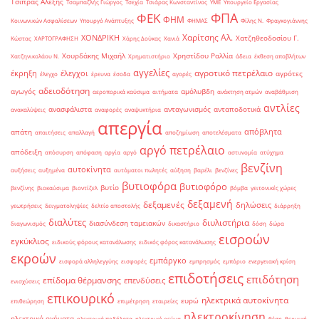
Τσίπρας Αλέξης
Τσαμπαζλής Γιώργος
Τσεχία
Τσιάρας Κωνσταντίνος
ΥΜΕ
Υπουργείο Εργασίας
ΦΠΑ
ΦΕΚ
ΦΗΜ
Κοινωνικών Ασφαλίσεων
Υπουργό Ανάπτυξης
ΦΗΜΑΣ
Φίλης Ν.
Φραγκογιάννης
Χαρίτσης Αλ.
ΧΟΝΔΡΙΚΗ
Χατζηθεοδοσίου Γ.
Κώστας
ΧΑΡΤΟΓΡΑΦΗΣΗ
Χάρης Δούκας
Χανιά
Χουρδάκης Μιχαήλ
Χρηστίδου Ραλλία
Χατζηνικολάου Ν.
Χρηματιστήριο
άδεια
έκθεση αποβλήτων
αγγελίες
αγροτικό πετρέλαιο
έκρηξη
έλεγχοι
αγρότες
έλεγχο
έρευνα
έσοδα
αγορές
αδειοδότηση
αγωγός
αμόλυβδη
αεροπορικά καύσιμα
αιτήματα
ανάκτηση ατμών
αναβάθμιση
αντλίες
ανασφάλιστα
ανταγωνισμός
ανταποδοτικά
ανακαλύψεις
αναφορές
αναψυκτήρια
απεργία
απόβλητα
απάτη
απαιτήσεις
απαλλαγή
αποζημίωση
αποτελέσματα
αργό πετρέλαιο
απόδειξη
απόσυρση
απόφαση
αργία
αργό
αστυνομία
ατύχημα
βενζίνη
αυτοκίνητα
αυξήσεις
αυξημένα
αυτόματοι πωλητές
αύξηση
βαρέλι
βενζίνες
βυτιοφόρα
βυτιοφόρο
βυτίο
βενζίνης
βιοκαύσιμα
βιοντίζελ
βόμβα
γειτονικές χώρες
δεξαμενή
δεξαμενές
δηλώσεις
γεωτρήσεις
δειγματοληψίες
δελτίο αποστολής
διάρρηξη
διαλύτες
διυλιστήρια
διασύνδεση ταμειακών
διαγωνισμός
δικαστήριο
δόση
δώρα
εισροών
εγκύκλιος
ειδικούς φόρους κατανάλωσης
ειδικός φόρος κατανάλωσης
εκροών
εμπάργκο
εισφορά αλληλεγγύης
εισφορές
εμπρησμός
εμπόριο
ενεργειακή κρίση
επιδοτήσεις
επιδότηση
επίδομα θέρμανσης
επενδύσεις
ενισχύσεις
επικουρικό
ηλεκτρικά αυτοκίνητα
ευρώ
επιθεώρηση
επιμέτρηση
εταιρείες
ηλεκτροκίνηση
ηλεκτρικά οχήματα
ηλεκτρικά ποδήλατα
ηλεκτρικό ρεύμα
θέση
θερμική