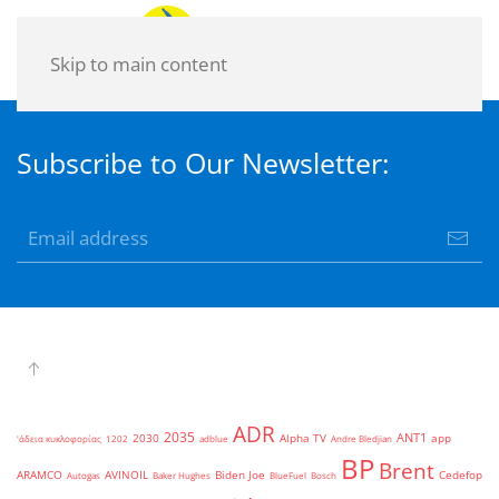
Skip to main content
Subscribe to Our Newsletter:
ADR
2035
ANT1
2030
Alpha TV
app
'άδεια κυκλοφορίας
1202
adblue
Andre Bledjian
BP
Brent
ARAMCO
AVINOIL
Biden Joe
Cedefop
Autogas
Baker Hughes
BlueFuel
Bosch