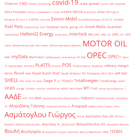
covid-19
CNG
Chevron
crack spread
Coral
Coral Energy
Cyclon
DAF
Dailymail
Delta Poseidon
e-ΕΦΚΑ
EBITDA
eFuel
diesel
e-katanalotis
e-shop
Economist
EKO Cyprus
Exxon-Mobil
Energean Oil
euro 5
EUROPOL
Eurostat
ExxonMobil Κύπρου
fit for 55
FuelMate
Fuel Pass
Greek Mafia
Guardian
Goldman Sachs
gov.gr
fuelprices.gr
fund
GPS
HelleniQ Energy
interlock
LNG
IRIS
LPG
Handelsblatt
Inside Story
kWh
LANA
LG
LPC
MOTOR OIL
Lukoil
Mediterranean Gas
mini market
Mohammad Sanusi Barkindo
OPEC
myData
OPEC+
Mytilineos
MWh
myΘέρμανση
newsauto.gr
OIL ONE
Open
POS
PLATTS
refinery margin
TV
Optima Bank
Petrolina
Porsche
Prudent Warrior
RealNews
Revoil
Royal Dutch Shell
self-test
Saudi Arabian Oil Company
REPSOL
RMM
SECU-TECH
SHELL
TotalEnergies
Stage II
TEXACO
TotalEnergy
SKG
Sokol
Sri Lanka
sts
twitter
Urals
WTI
Yiufi
vintage
Viohalco
voucher
windfall tax
WOOD
World Bank
«Άγιος Χριστόφορος»
΄1
ΑΑΔΕ
Αλβανία
ΑΦΜ
ΑΟΖ
ΑΠΕ
Αγγελική Ναταλία Αδαμοπούλου
Αλεξανδρούπολη
Αλεξιάδης
Αληγιζάκης Γιάννης
Αναφορά
Τρ.
Αναγνωστόπουλος Θ.
Αρβανιτίδης Γιώργος
Ασία
Ασμάτογλου Γιώργος
Αχτσιόγλου Έφη
Αττική
ΒΕΘ
Βέττας Ι.
Βεσυρόπουλος Απ.
Βελετάκης Ν.
Βαλκάνια
Βασίλης Βασιλειάδης
Βενεζουέλα
Βιλιάρδος Βασίλης
Βουλή
Βουλγαρία
ΓΣΕΒΕΕ
Βουλγαρίδης Γιώργος
Βρετανία
Βόρεια Μακεδονία
ΓΕΜΗ