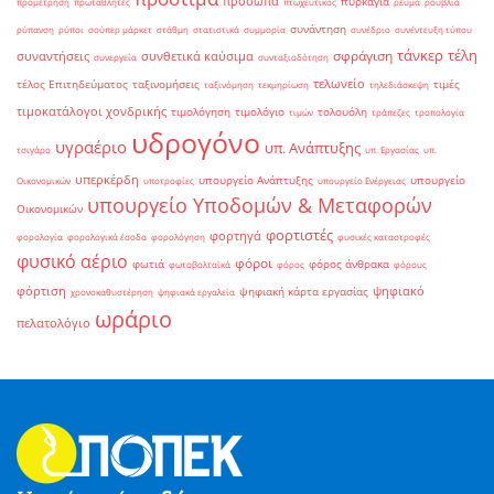
πρόσωπα
πυρκαγιά
προμέτρηση
πρωταθλητές
πτωχευτικός
ρεύμα
ρούβλια
συνάντηση
ρύπανση
ρύποι
σούπερ μάρκετ
στάθμη
στατιστικά
συμμορία
συνέδριο
συνέντευξη τύπου
τάνκερ
τέλη
σφράγιση
συναντήσεις
συνθετικά καύσιμα
συνεργεία
συνταξιοδότηση
τελωνείο
τέλος Επιτηδεύματος
ταξινομήσεις
τιμές
ταξινόμηση
τεκμηρίωση
τηλεδιάσκεψη
τιμοκατάλογοι χονδρικής
τιμολόγηση
τιμολόγιο
τολουόλη
τιμών
τράπεζες
τροπολογία
υδρογόνο
υγραέριο
υπ. Ανάπτυξης
τσιγάρο
υπ. Εργασίας
υπ.
υπερκέρδη
υπουργείο Ανάπτυξης
υπουργείο
Οικονομικών
υποτροφίες
υπουργείο Ενέργειας
υπουργείο Υποδομών & Μεταφορών
Οικονομικών
φορτιστές
φορτηγά
φορολογία
φορολογικά έσοδα
φορολόγηση
φυσικές καταστροφές
φυσικό αέριο
φόροι
φωτιά
φόρος άνθρακα
φωτοβολταϊκά
φόρος
φόρους
φόρτιση
ψηφιακό
ψηφιακή κάρτα εργασίας
χρονοκαθυστέρηση
ψηφιακά εργαλεία
ωράριο
πελατολόγιο