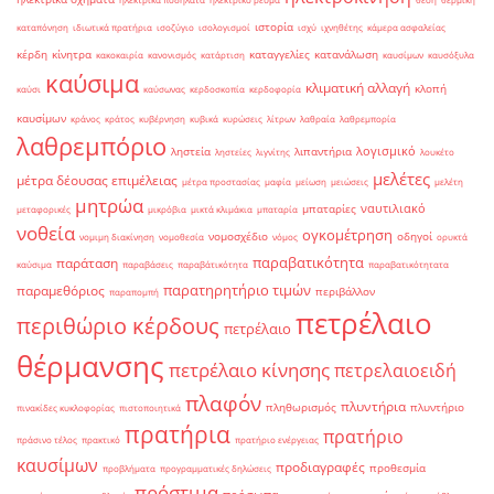
ιστορία
καταπόνηση
ιδιωτικά πρατήρια
ισοζύγιο
ισολογισμοί
ισχύ
ιχνηθέτης
κάμερα ασφαλείας
κέρδη
κίνητρα
καταγγελίες
κατανάλωση
κακοκαιρία
κανονισμός
κατάρτιση
καυσίμων
καυσόξυλα
καύσιμα
κλιματική αλλαγή
κλοπή
καύσι
καύσωνας
κερδοσκοπία
κερδοφορία
καυσίμων
κράνος
κράτος
κυβέρνηση
κυβικά
κυρώσεις
λίτρων
λαθραία
λαθρεμπορία
λαθρεμπόριο
λογισμικό
ληστεία
λιπαντήρια
ληστείες
λιγνίτης
λουκέτο
μελέτες
μέτρα δέουσας επιμέλειας
μέτρα προστασίας
μαφία
μείωση
μειώσεις
μελέτη
μητρώα
ναυτιλιακό
μπαταρίες
μεταφορικές
μικρόβια
μικτά κλιμάκια
μπαταρία
νοθεία
ογκομέτρηση
νομοσχέδιο
οδηγοί
νομιμη διακίνηση
νομοθεσία
νόμος
ορυκτά
παραβατικότητα
παράταση
καύσιμα
παραβάσεις
παραβάτικότητα
παραβατικότητατα
παρατηρητήριο τιμών
παραμεθόριος
περιβάλλον
παραπομπή
πετρέλαιο
περιθώριο κέρδους
πετρέλαιο
θέρμανσης
πετρέλαιο κίνησης
πετρελαιοειδή
πλαφόν
πλυντήρια
πληθωρισμός
πλυντήριο
πινακίδες κυκλοφορίας
πιστοποιητικά
πρατήρια
πρατήριο
πράσινο τέλος
πρακτικό
πρατήριο ενέργειας
καυσίμων
προδιαγραφές
προθεσμία
προβλήματα
προγραμματικές δηλώσεις
πρόστιμα