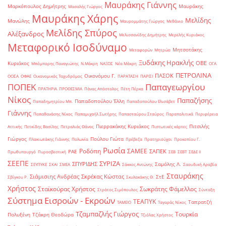
Μαυράκης Γιάννης
Μαρκόπουλος Δημήτρης
Μαυράκης
Μασαλής Γιώργος
Μαυράκης Χάρης
Μελίδης
Μανώλης
Μαυρομμάτης Γιώργος
Μεθάνιο
Μελίδης Σπύρος
Αλέξανδρος
Μελισσανίδης Δημήτρης
Μερελής Κυριάκος
Μεταφορικό Ισοδύναμο
Μητσοτάκης
Μεταφορών
Μητρώο
Ξυδάκης Ηρακλής
ΟΒΕ
Κυριάκος
Μπόμπορης Παναγιώτης
Ν.Μάκρη
ΝΑΞΟΣ
Νέα Μάκρη
ΟΓΑ
ΠΕΤΡΟΛΙΝΑ
ΠΑΣΟΚ
Οικονόμου Γ.
ΟΟΣΑ
ΟΦΑΕ
Οικονομικός Ταχυδρόμος
ΠΑΡΑΤΑΣΗ
ΠΑΡΙΣΙ
ΠΟΠΕΚ
Παπαγεωργίου
ΠΡΑΤΗΡΙΑ
ΠΡΟΘΕΣΜΙΑ
Πάνας Απόστολος
Πέτη Πέρκα
Νίκος
Παπαζήσης
Παπαδοπούλου Έλλη
Παπαδημητρίου Μπ.
Παπαδοπούλου Ελισάβετ
Γιάννης
Παπαθανάσης Νίκος
Παπαμιχαήλ Σωτήρης
Παπασταύρου Σταύρος
Παραπολιτικά
Περιφέρεια
Πιερρακάκης Κυριάκος
Πιτσιλής
Αττικής
Πετκίδης Βασίλης
Πετραλιάς Θάνος
Πιστωτικές κάρτες
Γιώργος
Πούλου Γιώτα
Πλακιωτάκης Γιάννης
Πολωνία
Πρέβεζα
Πρατηριούχοι
Προκοπίου Γ.
Ρωσία
Ροδόπη
ΣΑΜΕΕ
ΣΑΠΕΚ
ΡΑΕ
Πρωθυπουργό
Πυροσβεστική
ΣΕΒ
ΣΕΒΤ
ΣΕΔΕ ΙΙ
ΣΕΕΠΕ
ΣΥΡΙΖΑ
ΣΠΥΡΙΔΗΣ
Σαμόλης Λ.
ΣΕΥΠΥΚΕ
ΣΚΑΙ
ΣΜΕΑ
Σάκκος Αντώνης
Σαουδική Αραβία
Σταυράκης
Σιάμισιης Ανδρέας
Σκρέκας Κώστας
ΣτΕ
Σβίγκου Ρ.
Σκυλακάκης Θ.
Χρήστος
Σταϊκούρας Χρήστος
Σωκράτης Φάμελλος
Στράτος Σιμόπουλος
Σύνταξη
Σύστημα Εισροών - Εκροών
ΤΕΑΠΥΚ
Ταπρατζή
ΤΑΜΕΙΟ
Ταγαράς Νίκος
Τζαμπαζλής Γιώργος
Τουρκία
Πολυξένη
Τζάκρη Θεοδώρα
Τζιόλας Χρήστος