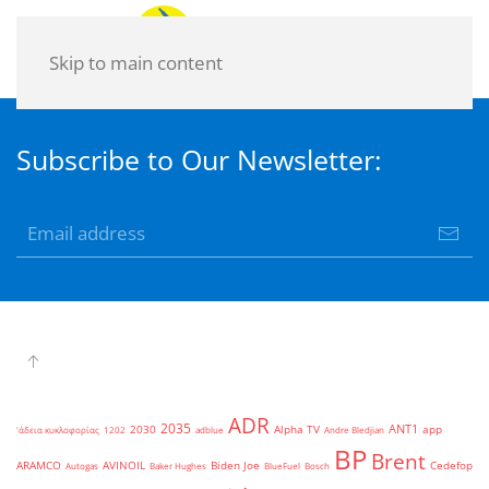
Skip to main content
Subscribe to Our Newsletter:
ADR
2035
ANT1
2030
Alpha TV
app
'άδεια κυκλοφορίας
1202
adblue
Andre Bledjian
BP
Brent
ARAMCO
AVINOIL
Biden Joe
Cedefop
Autogas
Baker Hughes
BlueFuel
Bosch