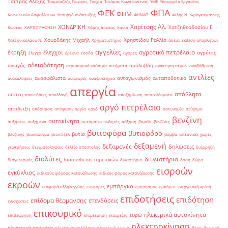
Τσίπρας Αλέξης
Τσαμπαζλής Γιώργος
Τσεχία
Τσιάρας Κωνσταντίνος
ΥΜΕ
Υπουργείο Εργασίας
ΦΠΑ
ΦΕΚ
ΦΗΜ
Κοινωνικών Ασφαλίσεων
Υπουργό Ανάπτυξης
ΦΗΜΑΣ
Φίλης Ν.
Φραγκογιάννης
Χαρίτσης Αλ.
ΧΟΝΔΡΙΚΗ
Χατζηθεοδοσίου Γ.
Κώστας
ΧΑΡΤΟΓΡΑΦΗΣΗ
Χάρης Δούκας
Χανιά
Χουρδάκης Μιχαήλ
Χρηστίδου Ραλλία
Χατζηνικολάου Ν.
Χρηματιστήριο
άδεια
έκθεση αποβλήτων
αγγελίες
αγροτικό πετρέλαιο
έκρηξη
έλεγχοι
αγρότες
έλεγχο
έρευνα
έσοδα
αγορές
αδειοδότηση
αγωγός
αμόλυβδη
αεροπορικά καύσιμα
αιτήματα
ανάκτηση ατμών
αναβάθμιση
αντλίες
ανασφάλιστα
ανταγωνισμός
ανταποδοτικά
ανακαλύψεις
αναφορές
αναψυκτήρια
απεργία
απόβλητα
απάτη
απαιτήσεις
απαλλαγή
αποζημίωση
αποτελέσματα
αργό πετρέλαιο
απόδειξη
απόσυρση
απόφαση
αργία
αργό
αστυνομία
ατύχημα
βενζίνη
αυτοκίνητα
αυξήσεις
αυξημένα
αυτόματοι πωλητές
αύξηση
βαρέλι
βενζίνες
βυτιοφόρα
βυτιοφόρο
βυτίο
βενζίνης
βιοκαύσιμα
βιοντίζελ
βόμβα
γειτονικές χώρες
δεξαμενή
δεξαμενές
δηλώσεις
γεωτρήσεις
δειγματοληψίες
δελτίο αποστολής
διάρρηξη
διαλύτες
διυλιστήρια
διασύνδεση ταμειακών
διαγωνισμός
δικαστήριο
δόση
δώρα
εισροών
εγκύκλιος
ειδικούς φόρους κατανάλωσης
ειδικός φόρος κατανάλωσης
εκροών
εμπάργκο
εισφορά αλληλεγγύης
εισφορές
εμπρησμός
εμπόριο
ενεργειακή κρίση
επιδοτήσεις
επιδότηση
επίδομα θέρμανσης
επενδύσεις
ενισχύσεις
επικουρικό
ηλεκτρικά αυτοκίνητα
ευρώ
επιθεώρηση
επιμέτρηση
εταιρείες
ηλεκτροκίνηση
ηλεκτρικά οχήματα
ηλεκτρικά ποδήλατα
ηλεκτρικό ρεύμα
θέση
θερμική