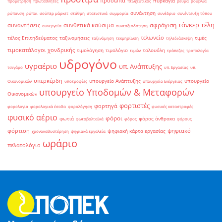
πρόσωπα
πυρκαγιά
προμέτρηση
πρωταθλητές
πτωχευτικός
ρεύμα
ρούβλια
συνάντηση
ρύπανση
ρύποι
σούπερ μάρκετ
στάθμη
στατιστικά
συμμορία
συνέδριο
συνέντευξη τύπου
τάνκερ
τέλη
σφράγιση
συναντήσεις
συνθετικά καύσιμα
συνεργεία
συνταξιοδότηση
τελωνείο
τέλος Επιτηδεύματος
ταξινομήσεις
τιμές
ταξινόμηση
τεκμηρίωση
τηλεδιάσκεψη
τιμοκατάλογοι χονδρικής
τιμολόγηση
τιμολόγιο
τολουόλη
τιμών
τράπεζες
τροπολογία
υδρογόνο
υγραέριο
υπ. Ανάπτυξης
τσιγάρο
υπ. Εργασίας
υπ.
υπερκέρδη
υπουργείο Ανάπτυξης
υπουργείο
Οικονομικών
υποτροφίες
υπουργείο Ενέργειας
υπουργείο Υποδομών & Μεταφορών
Οικονομικών
φορτιστές
φορτηγά
φορολογία
φορολογικά έσοδα
φορολόγηση
φυσικές καταστροφές
φυσικό αέριο
φόροι
φωτιά
φόρος άνθρακα
φωτοβολταϊκά
φόρος
φόρους
φόρτιση
ψηφιακό
ψηφιακή κάρτα εργασίας
χρονοκαθυστέρηση
ψηφιακά εργαλεία
ωράριο
πελατολόγιο