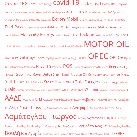
covid-19
CNG
Chevron
crack spread
Coral
Coral Energy
Cyclon
DAF
Dailymail
Delta Poseidon
e-ΕΦΚΑ
EBITDA
eFuel
diesel
e-katanalotis
e-shop
Economist
EKO Cyprus
Exxon-Mobil
Energean Oil
euro 5
EUROPOL
Eurostat
ExxonMobil Κύπρου
fit for 55
FuelMate
Fuel Pass
Greek Mafia
Guardian
Goldman Sachs
gov.gr
fuelprices.gr
fund
GPS
HelleniQ Energy
interlock
LNG
IRIS
LPG
Handelsblatt
Inside Story
kWh
LANA
LG
LPC
MOTOR OIL
Lukoil
Mediterranean Gas
mini market
Mohammad Sanusi Barkindo
OPEC
myData
OPEC+
Mytilineos
MWh
myΘέρμανση
newsauto.gr
OIL ONE
Open
POS
PLATTS
refinery margin
TV
Optima Bank
Petrolina
Porsche
Prudent Warrior
RealNews
Revoil
Royal Dutch Shell
self-test
Saudi Arabian Oil Company
REPSOL
RMM
SECU-TECH
SHELL
TotalEnergies
Stage II
TEXACO
TotalEnergy
SKG
Sokol
Sri Lanka
sts
twitter
Urals
WTI
Yiufi
vintage
Viohalco
voucher
windfall tax
WOOD
World Bank
«Άγιος Χριστόφορος»
΄1
ΑΑΔΕ
Αλβανία
ΑΦΜ
ΑΟΖ
ΑΠΕ
Αγγελική Ναταλία Αδαμοπούλου
Αλεξανδρούπολη
Αλεξιάδης
Αληγιζάκης Γιάννης
Αναφορά
Τρ.
Αναγνωστόπουλος Θ.
Αρβανιτίδης Γιώργος
Ασία
Ασμάτογλου Γιώργος
Αχτσιόγλου Έφη
Αττική
ΒΕΘ
Βέττας Ι.
Βεσυρόπουλος Απ.
Βελετάκης Ν.
Βαλκάνια
Βασίλης Βασιλειάδης
Βενεζουέλα
Βιλιάρδος Βασίλης
Βουλή
Βουλγαρία
ΓΣΕΒΕΕ
Βουλγαρίδης Γιώργος
Βρετανία
Βόρεια Μακεδονία
ΓΕΜΗ