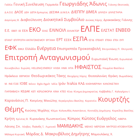
Γεωργιάδης Άδωνις
Γενική Συνέλευση
Γερμανία
Γαλλία
Γιάννης Θεοτοκάς
ΔΙΕΠΠΥ
ΔΙΜΕΑ
ΔΑΟΕ
ΔΕΣΦΑ
Δ.Α.Ο.Ε.
ΔΕΗ
ΔΕΠΑ Εμπορίας
ΔΙ.Μ.Ε.Α.
ΔΙΥΛΙΣΗ
ΔΙΥΛΙΣΤΗΡΙΑ
Διοικητικό Συμβούλιο
Διαβούλευση
Δρακακάκης Γιάννης
Δαγούμας Θ.
Δούκας Χάρης
ΕΛΠΕ
ΕΚΟ
ΕΝΒΕΘ
ΕΛΙΝΟΙΛ
ΕΛΣΤΑΤ
Ε.Ε.
ΕΕΑ
ΕΒΕΠ
ΕΕ
ΕΛΑΣ
ΕΛΛΑΚΤΩΡ
ΕΣΠΑ
ΕΡΤ
ΕΣΕΚ
ΕΠΑΝΤ
ΕΠΙΤΡΟΠΗ ΑΝΤΑΓΩΝΙΣΜΟΥ
ΕΡΓΑΝΗ
ΕΣΥΔ
ΕΤΕΑΕΠ
ΕΤΕΚΑ
ΕΤΕπ
ΕΥΠ
ΕΦΚ
Ενέργεια
Επιστρεπτέα Προκαταβολή
Ελλάδα
ΕΦΚΑ
Επιτροπάκης Π.
Επιτροπή
Επιτροπή Ανταγωνισμού
Ευρωπαϊκή Ένωση
Ευρωπαϊκό
ΗΦΑΙΣΤΟΣ
Κοινοβούλιο
Ευρώπη
ΗELLENiQ ENERGY
ΗΛΕΙΑ
ΗΜΑ
ΗΠΑ
Ηνωμένο Βασίλειο
Θεοδωρικάκος Τάκης
Ηράκλειο
Θεσσαλονίκη
Θράκη
ΘΕΡΜΟΙΛ
Θεοχάρης Χάρης
Θωμαδάκης
Ιταλία
ΙΟΒΕ
Ιράν
ΚΑΔ
Μ.
ΙΝΕ-ΓΣΕΕ
Ικόνιο
Ιλχάν Αχμέτ
Ινδία
ΚΑΘΗΜΕΡΙΝΗ
ΚΑΝΟΝΙΣΤΙΚΗ
ΚΕΔΑΚ
ΠΑΡΕΜΒΑΣΗ
ΚΕΠ
ΚΕΡΔΟΦΟΡΙΑ
ΚΙΝΑ
ΚΤΕΟ
Κίνα
Κίνημα Δημοκρατίας
Καββαθάς Γ.
Καλογήρου Ι.
Κιουρτζής
Καρανάσιος Π.
Κατρίνης Μανώλης
Κεγκέρογλου Βασίλης
Κερατσίνι
Θέμης
Κιούσης Μιχάλης
Κλίμα
Κολοκυθάς Αναστάσιος
Κονταξής Δημήτρης
Κορκίδης Βασίλης
Κώτσος Ευάγγελος
Κύπρος
Κρήτη
Κυρανάκης Κωνσταντίνος
Κρίντας Θ.
ΛΙΒΕΡΙΑ
ΜΑΜΙΔΑΚΗΣ
Λάτσης Σπ.
Λιανός Ι.
Λέσβος
Λιμενικό
ΜΕΛΚΟ
ΜΕΡΙΣΜΑ
ΜΗΤΡΩΟ ΑΠΟΒΛΗΤΩΝ
Μακρυβέλιος Δημήτρης
Μάρδας Δ.
Μαμουλάκης Χ.
Μάλαμα Κυριακή