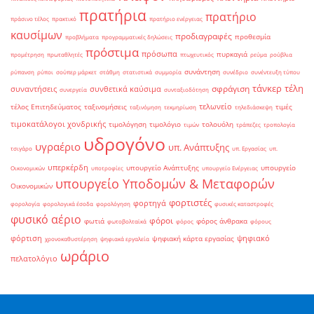
πρατήρια
πρατήριο
πράσινο τέλος
πρακτικό
πρατήριο ενέργειας
καυσίμων
προδιαγραφές
προθεσμία
προβλήματα
προγραμματικές δηλώσεις
πρόστιμα
πρόσωπα
πυρκαγιά
προμέτρηση
πρωταθλητές
πτωχευτικός
ρεύμα
ρούβλια
συνάντηση
ρύπανση
ρύποι
σούπερ μάρκετ
στάθμη
στατιστικά
συμμορία
συνέδριο
συνέντευξη τύπου
τάνκερ
τέλη
σφράγιση
συναντήσεις
συνθετικά καύσιμα
συνεργεία
συνταξιοδότηση
τελωνείο
τέλος Επιτηδεύματος
ταξινομήσεις
τιμές
ταξινόμηση
τεκμηρίωση
τηλεδιάσκεψη
τιμοκατάλογοι χονδρικής
τιμολόγηση
τιμολόγιο
τολουόλη
τιμών
τράπεζες
τροπολογία
υδρογόνο
υγραέριο
υπ. Ανάπτυξης
τσιγάρο
υπ. Εργασίας
υπ.
υπερκέρδη
υπουργείο Ανάπτυξης
υπουργείο
Οικονομικών
υποτροφίες
υπουργείο Ενέργειας
υπουργείο Υποδομών & Μεταφορών
Οικονομικών
φορτιστές
φορτηγά
φορολογία
φορολογικά έσοδα
φορολόγηση
φυσικές καταστροφές
φυσικό αέριο
φόροι
φωτιά
φόρος άνθρακα
φωτοβολταϊκά
φόρος
φόρους
φόρτιση
ψηφιακό
ψηφιακή κάρτα εργασίας
χρονοκαθυστέρηση
ψηφιακά εργαλεία
ωράριο
πελατολόγιο