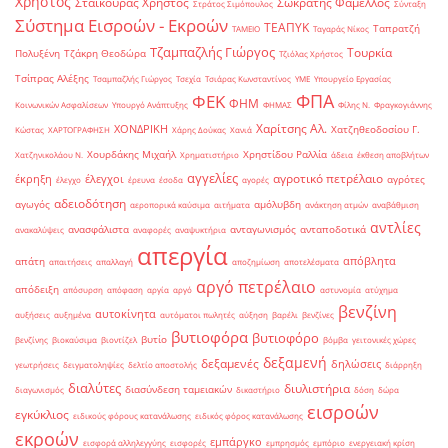
Χρήστος
Σταϊκούρας Χρήστος
Σωκράτης Φάμελλος
Στράτος Σιμόπουλος
Σύνταξη
Σύστημα Εισροών - Εκροών
ΤΕΑΠΥΚ
Ταπρατζή
ΤΑΜΕΙΟ
Ταγαράς Νίκος
Τζαμπαζλής Γιώργος
Τουρκία
Πολυξένη
Τζάκρη Θεοδώρα
Τζιόλας Χρήστος
Τσίπρας Αλέξης
Τσαμπαζλής Γιώργος
Τσεχία
Τσιάρας Κωνσταντίνος
ΥΜΕ
Υπουργείο Εργασίας
ΦΠΑ
ΦΕΚ
ΦΗΜ
Κοινωνικών Ασφαλίσεων
Υπουργό Ανάπτυξης
ΦΗΜΑΣ
Φίλης Ν.
Φραγκογιάννης
Χαρίτσης Αλ.
ΧΟΝΔΡΙΚΗ
Χατζηθεοδοσίου Γ.
Κώστας
ΧΑΡΤΟΓΡΑΦΗΣΗ
Χάρης Δούκας
Χανιά
Χουρδάκης Μιχαήλ
Χρηστίδου Ραλλία
Χατζηνικολάου Ν.
Χρηματιστήριο
άδεια
έκθεση αποβλήτων
αγγελίες
αγροτικό πετρέλαιο
έκρηξη
έλεγχοι
αγρότες
έλεγχο
έρευνα
έσοδα
αγορές
αδειοδότηση
αγωγός
αμόλυβδη
αεροπορικά καύσιμα
αιτήματα
ανάκτηση ατμών
αναβάθμιση
αντλίες
ανασφάλιστα
ανταγωνισμός
ανταποδοτικά
ανακαλύψεις
αναφορές
αναψυκτήρια
απεργία
απόβλητα
απάτη
απαιτήσεις
απαλλαγή
αποζημίωση
αποτελέσματα
αργό πετρέλαιο
απόδειξη
απόσυρση
απόφαση
αργία
αργό
αστυνομία
ατύχημα
βενζίνη
αυτοκίνητα
αυξήσεις
αυξημένα
αυτόματοι πωλητές
αύξηση
βαρέλι
βενζίνες
βυτιοφόρα
βυτιοφόρο
βυτίο
βενζίνης
βιοκαύσιμα
βιοντίζελ
βόμβα
γειτονικές χώρες
δεξαμενή
δεξαμενές
δηλώσεις
γεωτρήσεις
δειγματοληψίες
δελτίο αποστολής
διάρρηξη
διαλύτες
διυλιστήρια
διασύνδεση ταμειακών
διαγωνισμός
δικαστήριο
δόση
δώρα
εισροών
εγκύκλιος
ειδικούς φόρους κατανάλωσης
ειδικός φόρος κατανάλωσης
εκροών
εμπάργκο
εισφορά αλληλεγγύης
εισφορές
εμπρησμός
εμπόριο
ενεργειακή κρίση