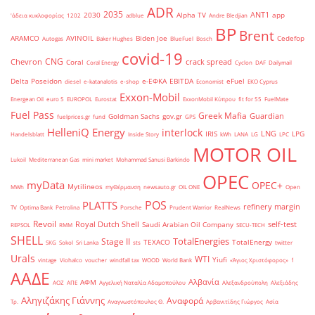
ADR
2035
ANT1
2030
Alpha TV
app
'άδεια κυκλοφορίας
1202
adblue
Andre Bledjian
BP
Brent
ARAMCO
AVINOIL
Biden Joe
Cedefop
Autogas
Baker Hughes
BlueFuel
Bosch
covid-19
CNG
Chevron
crack spread
Coral
Coral Energy
Cyclon
DAF
Dailymail
Delta Poseidon
e-ΕΦΚΑ
EBITDA
eFuel
diesel
e-katanalotis
e-shop
Economist
EKO Cyprus
Exxon-Mobil
Energean Oil
euro 5
EUROPOL
Eurostat
ExxonMobil Κύπρου
fit for 55
FuelMate
Fuel Pass
Greek Mafia
Guardian
Goldman Sachs
gov.gr
fuelprices.gr
fund
GPS
HelleniQ Energy
interlock
LNG
IRIS
LPG
Handelsblatt
Inside Story
kWh
LANA
LG
LPC
MOTOR OIL
Lukoil
Mediterranean Gas
mini market
Mohammad Sanusi Barkindo
OPEC
myData
OPEC+
Mytilineos
MWh
myΘέρμανση
newsauto.gr
OIL ONE
Open
POS
PLATTS
refinery margin
TV
Optima Bank
Petrolina
Porsche
Prudent Warrior
RealNews
Revoil
Royal Dutch Shell
self-test
Saudi Arabian Oil Company
REPSOL
RMM
SECU-TECH
SHELL
TotalEnergies
Stage II
TEXACO
TotalEnergy
SKG
Sokol
Sri Lanka
sts
twitter
Urals
WTI
Yiufi
vintage
Viohalco
voucher
windfall tax
WOOD
World Bank
«Άγιος Χριστόφορος»
΄1
ΑΑΔΕ
Αλβανία
ΑΦΜ
ΑΟΖ
ΑΠΕ
Αγγελική Ναταλία Αδαμοπούλου
Αλεξανδρούπολη
Αλεξιάδης
Αληγιζάκης Γιάννης
Αναφορά
Τρ.
Αναγνωστόπουλος Θ.
Αρβανιτίδης Γιώργος
Ασία