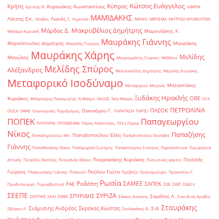
Κώτσος Ευάγγελος
Κύπρος
Κρήτη
Κυρανάκης Κωνσταντίνος
Κρίντας Θ.
ΛΙΒΕΡΙΑ
ΜΑΜΙΔΑΚΗΣ
Λάτσης Σπ.
Λιανός Ι.
Λέσβος
Λιμενικό
ΜΕΛΚΟ
ΜΕΡΙΣΜΑ
ΜΗΤΡΩΟ ΑΠΟΒΛΗΤΩΝ
Μακρυβέλιος Δημήτρης
Μάρδας Δ.
Μαμουλάκης Χ.
Μάλαμα Κυριακή
Μαυράκης Γιάννης
Μαρκόπουλος Δημήτρης
Μαυράκης
Μασαλής Γιώργος
Μαυράκης Χάρης
Μελίδης
Μανώλης
Μαυρομμάτης Γιώργος
Μεθάνιο
Μελίδης Σπύρος
Αλέξανδρος
Μελισσανίδης Δημήτρης
Μερελής Κυριάκος
Μεταφορικό Ισοδύναμο
Μητσοτάκης
Μεταφορών
Μητρώο
Ξυδάκης Ηρακλής
ΟΒΕ
Κυριάκος
Μπόμπορης Παναγιώτης
Ν.Μάκρη
ΝΑΞΟΣ
Νέα Μάκρη
ΟΓΑ
ΠΕΤΡΟΛΙΝΑ
ΠΑΣΟΚ
Οικονόμου Γ.
ΟΟΣΑ
ΟΦΑΕ
Οικονομικός Ταχυδρόμος
ΠΑΡΑΤΑΣΗ
ΠΑΡΙΣΙ
ΠΟΠΕΚ
Παπαγεωργίου
ΠΡΑΤΗΡΙΑ
ΠΡΟΘΕΣΜΙΑ
Πάνας Απόστολος
Πέτη Πέρκα
Νίκος
Παπαζήσης
Παπαδοπούλου Έλλη
Παπαδημητρίου Μπ.
Παπαδοπούλου Ελισάβετ
Γιάννης
Παπαθανάσης Νίκος
Παπαμιχαήλ Σωτήρης
Παπασταύρου Σταύρος
Παραπολιτικά
Περιφέρεια
Πιερρακάκης Κυριάκος
Πιτσιλής
Αττικής
Πετκίδης Βασίλης
Πετραλιάς Θάνος
Πιστωτικές κάρτες
Γιώργος
Πούλου Γιώτα
Πλακιωτάκης Γιάννης
Πολωνία
Πρέβεζα
Πρατηριούχοι
Προκοπίου Γ.
Ρωσία
Ροδόπη
ΣΑΜΕΕ
ΣΑΠΕΚ
ΡΑΕ
Πρωθυπουργό
Πυροσβεστική
ΣΕΒ
ΣΕΒΤ
ΣΕΔΕ ΙΙ
ΣΕΕΠΕ
ΣΥΡΙΖΑ
ΣΠΥΡΙΔΗΣ
Σαμόλης Λ.
ΣΕΥΠΥΚΕ
ΣΚΑΙ
ΣΜΕΑ
Σάκκος Αντώνης
Σαουδική Αραβία
Σταυράκης
Σιάμισιης Ανδρέας
Σκρέκας Κώστας
ΣτΕ
Σβίγκου Ρ.
Σκυλακάκης Θ.