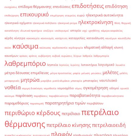
επιδοτήσεις
επιδότηση
επίδομα θέρμανσης
επενδύσεις
ενισχύσεις
επικουρικό
ηλεκτρικά αυτοκίνητα
ευρώ
επιθεώρηση
επιμέτρηση
εταιρείες
ηλεκτροκίνηση
ηλεκτρικά οχήματα
ηλεκτρικά ποδήλατα
ηλεκτρικό ρεύμα
θέση
θερμική
ιστορία
καταπόνηση
ιδιωτικά πρατήρια
ισοζύγιο
ισολογισμοί
ισχύ
ιχνηθέτης
κάμερα ασφαλείας
κέρδη
κίνητρα
καταγγελίες
κατανάλωση
κακοκαιρία
κανονισμός
κατάρτιση
καυσίμων
καυσόξυλα
καύσιμα
κλιματική αλλαγή
κλοπή
καύσι
καύσωνας
κερδοσκοπία
κερδοφορία
καυσίμων
κράνος
κράτος
κυβέρνηση
κυβικά
κυρώσεις
λίτρων
λαθραία
λαθρεμπορία
λαθρεμπόριο
λογισμικό
ληστεία
λιπαντήρια
ληστείες
λιγνίτης
λουκέτο
μελέτες
μέτρα δέουσας επιμέλειας
μέτρα προστασίας
μαφία
μείωση
μειώσεις
μελέτη
μητρώα
ναυτιλιακό
μπαταρίες
μεταφορικές
μικρόβια
μικτά κλιμάκια
μπαταρία
νοθεία
ογκομέτρηση
νομοσχέδιο
οδηγοί
νομιμη διακίνηση
νομοθεσία
νόμος
ορυκτά
παραβατικότητα
παράταση
καύσιμα
παραβάσεις
παραβάτικότητα
παραβατικότητατα
παρατηρητήριο τιμών
παραμεθόριος
περιβάλλον
παραπομπή
πετρέλαιο
περιθώριο κέρδους
πετρέλαιο
θέρμανσης
πετρέλαιο κίνησης
πετρελαιοειδή
πλαφόν
πλυντήρια
πληθωρισμός
πλυντήριο
πινακίδες κυκλοφορίας
πιστοποιητικά