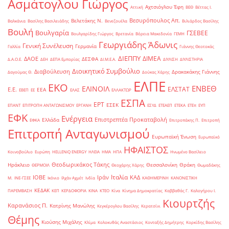
Ασμάτογλου Γιώργος
Αχτσιόγλου Έφη
Αττική
ΒΕΘ
Βέττας Ι.
Βεσυρόπουλος Απ.
Βελετάκης Ν.
Βαλκάνια
Βασίλης Βασιλειάδης
Βενεζουέλα
Βιλιάρδος Βασίλης
Βουλή
Βουλγαρία
ΓΣΕΒΕΕ
Βουλγαρίδης Γιώργος
Βρετανία
Βόρεια Μακεδονία
ΓΕΜΗ
Γεωργιάδης Άδωνις
Γενική Συνέλευση
Γερμανία
Γαλλία
Γιάννης Θεοτοκάς
ΔΙΕΠΠΥ
ΔΙΜΕΑ
ΔΑΟΕ
ΔΕΣΦΑ
Δ.Α.Ο.Ε.
ΔΕΗ
ΔΕΠΑ Εμπορίας
ΔΙ.Μ.Ε.Α.
ΔΙΥΛΙΣΗ
ΔΙΥΛΙΣΤΗΡΙΑ
Διοικητικό Συμβούλιο
Διαβούλευση
Δρακακάκης Γιάννης
Δαγούμας Θ.
Δούκας Χάρης
ΕΛΠΕ
ΕΚΟ
ΕΝΒΕΘ
ΕΛΙΝΟΙΛ
ΕΛΣΤΑΤ
Ε.Ε.
ΕΕΑ
ΕΒΕΠ
ΕΕ
ΕΛΑΣ
ΕΛΛΑΚΤΩΡ
ΕΣΠΑ
ΕΡΤ
ΕΣΕΚ
ΕΠΑΝΤ
ΕΠΙΤΡΟΠΗ ΑΝΤΑΓΩΝΙΣΜΟΥ
ΕΡΓΑΝΗ
ΕΣΥΔ
ΕΤΕΑΕΠ
ΕΤΕΚΑ
ΕΤΕπ
ΕΥΠ
ΕΦΚ
Ενέργεια
Επιστρεπτέα Προκαταβολή
Ελλάδα
ΕΦΚΑ
Επιτροπάκης Π.
Επιτροπή
Επιτροπή Ανταγωνισμού
Ευρωπαϊκή Ένωση
Ευρωπαϊκό
ΗΦΑΙΣΤΟΣ
Κοινοβούλιο
Ευρώπη
ΗELLENiQ ENERGY
ΗΛΕΙΑ
ΗΜΑ
ΗΠΑ
Ηνωμένο Βασίλειο
Θεοδωρικάκος Τάκης
Ηράκλειο
Θεσσαλονίκη
Θράκη
ΘΕΡΜΟΙΛ
Θεοχάρης Χάρης
Θωμαδάκης
Ιταλία
ΙΟΒΕ
Ιράν
ΚΑΔ
Μ.
ΙΝΕ-ΓΣΕΕ
Ικόνιο
Ιλχάν Αχμέτ
Ινδία
ΚΑΘΗΜΕΡΙΝΗ
ΚΑΝΟΝΙΣΤΙΚΗ
ΚΕΔΑΚ
ΠΑΡΕΜΒΑΣΗ
ΚΕΠ
ΚΕΡΔΟΦΟΡΙΑ
ΚΙΝΑ
ΚΤΕΟ
Κίνα
Κίνημα Δημοκρατίας
Καββαθάς Γ.
Καλογήρου Ι.
Κιουρτζής
Καρανάσιος Π.
Κατρίνης Μανώλης
Κεγκέρογλου Βασίλης
Κερατσίνι
Θέμης
Κιούσης Μιχάλης
Κλίμα
Κολοκυθάς Αναστάσιος
Κονταξής Δημήτρης
Κορκίδης Βασίλης